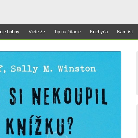
oje hobby
Viete že
Tip na čítanie
Kuchyňa
Kam ísť