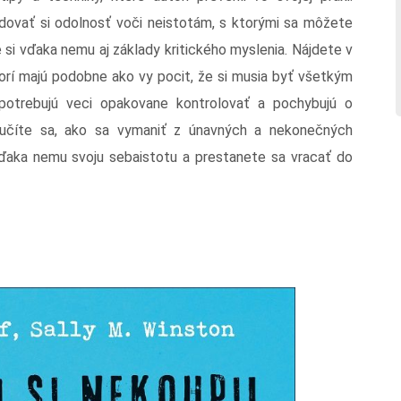
vať si odolnosť voči neistotám, s ktorými sa môžete
e si vďaka nemu aj základy kritického myslenia. Nájdete v
ktorí majú podobne ako vy pocit, že si musia byť všetkým
 potrebujú veci opakovane kontrolovať a pochybujú o
aučíte sa, ako sa vymaniť z únavných a nekonečných
vďaka nemu svoju sebaistotu a prestanete sa vracať do