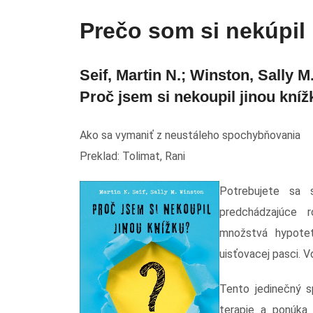
Prečo som si nekúpil
Seif, Martin N.; Winston, Sally M
Proč jsem si nekoupil jinou kní
Ako sa vymaniť z neustáleho spochybňovania
Preklad: Tolimat, Rani
Potrebujete sa 
predchádzajúce r
množstvá hypotet
uisťovacej pasci. Vď
Tento jedinečný s
terapie a ponúka t