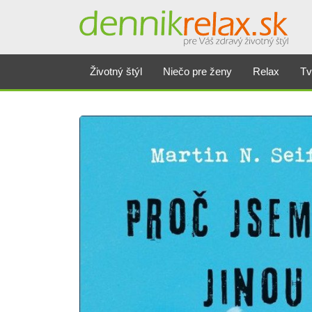
Životný štýl
Niečo pre ženy
Relax
Tv