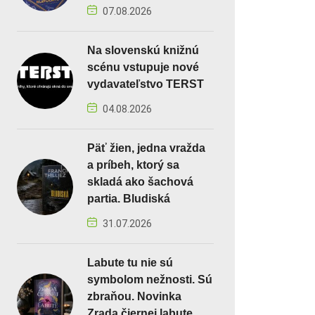
07.08.2026
Na slovenskú knižnú
scénu vstupuje nové
vydavateľstvo TERST
04.08.2026
Päť žien, jedna vražda
a príbeh, ktorý sa
skladá ako šachová
partia. Bludiská
31.07.2026
Labute tu nie sú
symbolom nežnosti. Sú
zbraňou. Novinka
Zrada čiernej labute