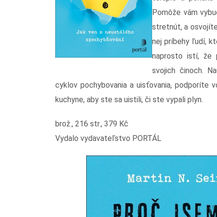
Pomôže vám vybudo
stretnút, a osvojít
nej príbehy ľudí, 
naprosto istí, že
svojich činoch. N
cyklov pochybovania a uisťovania, podporíte 
kuchyne, aby ste sa uistili, či ste vypali plyn.
brož., 216 str., 379 Kč
Vydalo vydavateľstvo PORTÁL