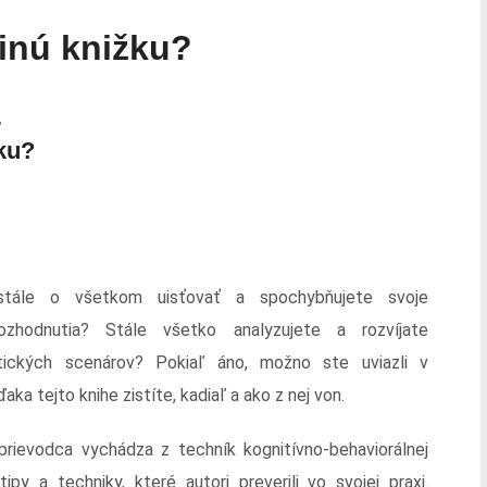
 inú knižku?
.
žku?
stále o všetkom uisťovať a spochybňujete svoje
ozhodnutia? Stále všetko analyzujete a rozvíjate
ických scenárov? Pokiaľ áno, možno ste uviazli v
aka tejto knihe zistíte, kadiaľ a ako z nej von.
prievodca vychádza z techník kognitívno-behaviorálnej
ipy a techniky, které autori preverili vo svojej praxi.