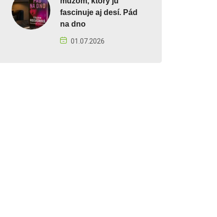
mužom, ktorý ju
fascinuje aj desí. Pád
na dno
01.07.2026