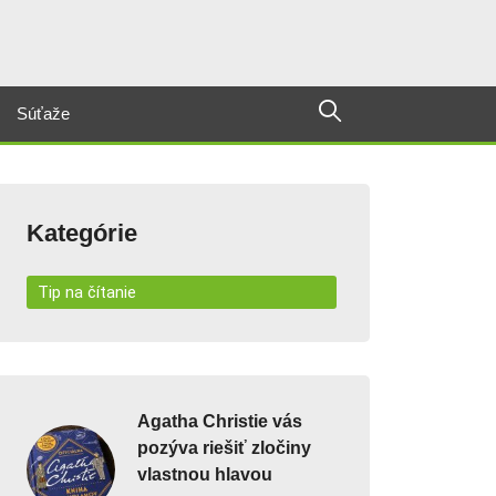
Súťaže
Kategórie
Tip na čítanie
Agatha Christie vás
pozýva riešiť zločiny
vlastnou hlavou