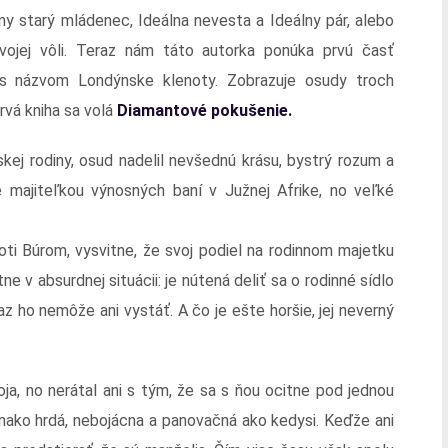
álny starý mládenec, Ideálna nevesta a Ideálny pár, alebo
vojej vôli. Teraz nám táto autorka ponúka prvú časť
 s názvom Londýnske klenoty. Zobrazuje osudy troch
rvá kniha sa volá
Diamantové pokušenie.
kej rodiny, osud nadelil nevšednú krásu, bystrý rozum a
 majiteľkou výnosných baní v Južnej Afrike, no veľké
oti Búrom, vysvitne, že svoj podiel na rodinnom majetku
ne v absurdnej situácii: je nútená deliť sa o rodinné sídlo
z ho nemôže ani vystáť. A čo je ešte horšie, jej neverný
ja, no nerátal ani s tým, že sa s ňou ocitne pod jednou
vnako hrdá, nebojácna a panovačná ako kedysi. Keďže ani