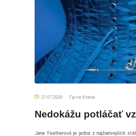
21.07.2020
Tip na čítanie
Nedokážu potláčať vzá
Jane Featherová je jedna z najžiarivejších stál