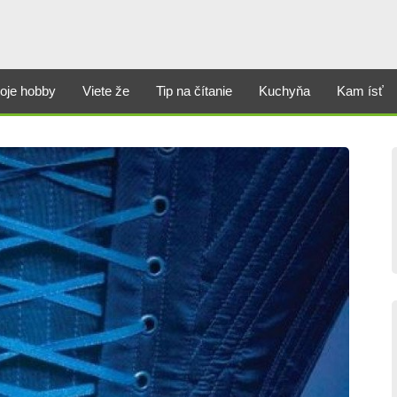
oje hobby
Viete že
Tip na čítanie
Kuchyňa
Kam ísť