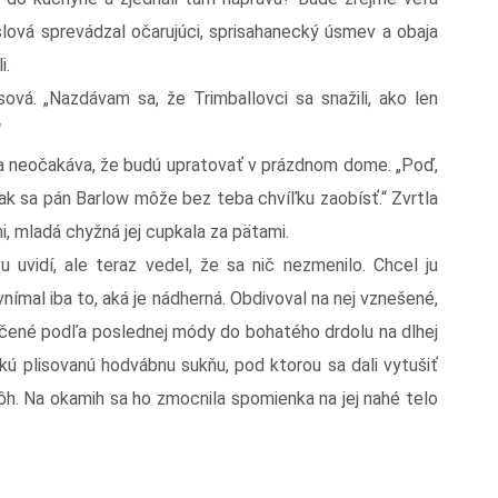
lová sprevádzal očarujúci, sprisahanecký úsmev a obaja
i.
sová. „Nazdávam sa, že Trimballovci sa snažili, ako len
“
a neočakáva, že budú upratovať v prázdnom dome. „Poď,
ak sa pán Barlow môže bez teba chvíľku zaobísť.“ Zvrtla
, mladá chyžná jej cupkala za pätami.
u uvidí, ale teraz vedel, že sa nič nezmenilo. Chcel ju
 vnímal iba to, aká je nádherná. Obdivoval na nej vznešené,
točené podľa poslednej módy do bohatého drdolu na dlhej
rokú plisovanú hodvábnu sukňu, pod ktorou sa dali vytušiť
ôh. Na okamih sa ho zmocnila spomienka na jej nahé telo