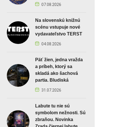
07.08.2026
Na slovenskú knižnú
scénu vstupuje nové
vydavateľstvo TERST
04.08.2026
Päť žien, jedna vražda
a príbeh, ktorý sa
skladá ako šachová
partia. Bludiská
31.07.2026
Labute tu nie sú
symbolom nežnosti. Sú
zbraňou. Novinka
Zrada čiernej labute