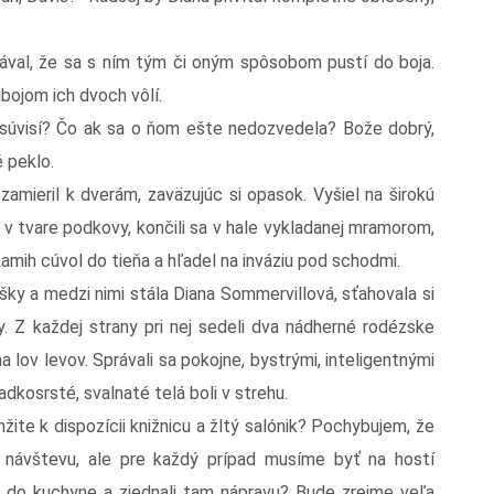
kával, že sa s ním tým či oným spôsobom pustí do boja.
bojom ich dvoch vôlí.
súvisí? Čo ak sa o ňom ešte nedozvedela? Bože dobrý,
é peklo.
zamieril k dverám, zaväzujúc si opasok. Vyšiel na širokú
ka v tvare podkovy, končili sa v hale vykladanej mramorom,
kamih cúvol do tieňa a hľadel na inváziu pod schodmi.
ýšky a medzi nimi stála Diana Sommervillová, sťahovala si
y. Z každej strany pri nej sedeli dva nádherné rodézske
lov levov. Správali sa pokojne, bystrými, inteligentnými
adkosrsté, svalnaté telá boli v strehu.
žite k dispozícii knižnicu a žltý salónik? Pochybujem, že
a návštevu, ale pre každý prípad musíme byť na hostí
ste do kuchyne a zjednali tam nápravu? Bude zrejme veľa