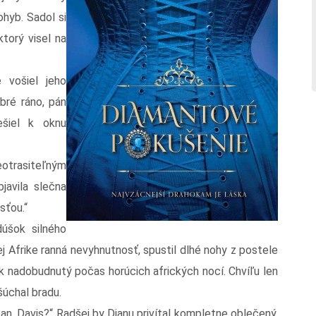
ohyb. Sadol si
ktorý visel na
 vošiel jeho
obré ráno, pán
ešiel k oknu
eotrasiteľným
javila slečna
sťou.“
dúšok silného
j Afrike ranná nevyhnutnosť, spustil dlhé nohy z postele
vyk nadobudnutý počas horúcich afrických nocí. Chvíľu len
 šúchal bradu.
an, Davis?“ Radšej by Dianu privítal kompletne oblečený,