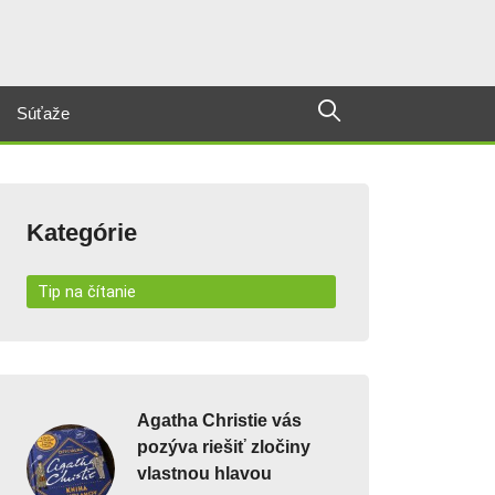
Súťaže
Kategórie
Tip na čítanie
Agatha Christie vás
pozýva riešiť zločiny
vlastnou hlavou