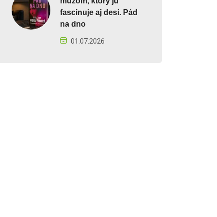
mužom, ktorý ju
fascinuje aj desí. Pád
na dno
01.07.2026