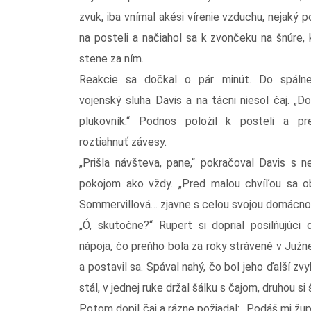
zvuk, iba vnímal akési vírenie vzduchu, nejaký p
na posteli a načiahol sa k zvončeku na šnúre, 
stene za ním.
Reakcie sa dočkal o pár minút. Do spálne
vojenský sluha Davis a na tácni niesol čaj. „D
plukovník.“ Podnos položil k posteli a pr
roztiahnuť závesy.
„Prišla návšteva, pane,“ pokračoval Davis s n
pokojom ako vždy. „Pred malou chvíľou sa ob
Sommervillová… zjavne s celou svojou domácno
„Ó, skutočne?“ Rupert si doprial posilňujúci 
nápoja, čo preňho bola za roky strávené v Južne
a postavil sa. Spával nahý, čo bol jeho ďalší z
stál, v jednej ruke držal šálku s čajom, druhou si
Potom dopil čaj a rázne požiadal: „Podáš mi žup