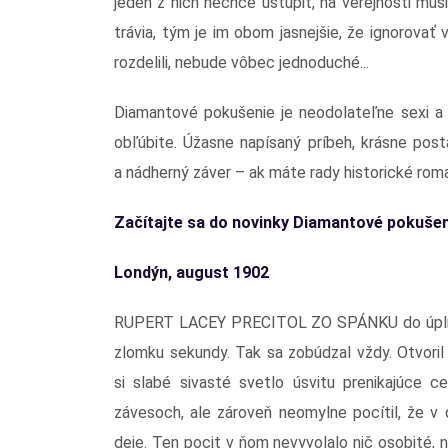
jeden z nich nechce ustúpiť, na verejnosti mus
trávia, tým je im obom jasnejšie, že ignorovať
rozdelili, nebude vôbec jednoduché...
Diamantové pokušenie je neodolateľne sexi a 
obľúbite. Úžasne napísaný príbeh, krásne pos
a nádherný záver – ak máte rady historické roma
Začítajte sa do novinky
Diamantové pokušen
Londýn, august 1902
RUPERT LACEY PRECITOL ZO SPÁNKU do úplne
zlomku sekundy. Tak sa zobúdzal vždy. Otvoril 
si slabé sivasté svetlo úsvitu prenikajúce 
závesoch, ale zároveň neomylne pocítil, že v
deje. Ten pocit v ňom nevyvolalo nič osobité, n