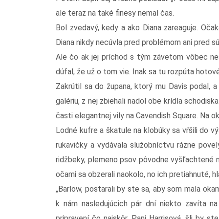
ale teraz na také finesy nemal čas.
Bol zvedavý, kedy a ako Diana zareaguje. Oča
Diana nikdy necúvla pred problémom ani pred sú
Ale čo ak jej príchod s tým závetom vôbec ne
dúfal, že už o tom vie. Inak sa tu rozpúta hotov
Zakrútil sa do župana, ktorý mu Davis podal, a 
galériu, z nej zbiehali nadol obe krídla schodis
časti elegantnej vily na Cavendish Square. Na o
Lodné kufre a škatule na klobúky sa vŕšili do v
rukavičky a vydávala služobníctvu rázne povel
ridžbeky, plemeno psov pôvodne vyšľachtené na 
očami sa obzerali naokolo, no ich pretiahnuté, hl
„Barlow, postarali by ste sa, aby som mala okam
k nám nasledujúcich pár dní niekto zavíta n
pripravení čo najskôr. Pani Harrisová, šli by 