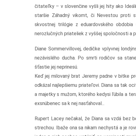
čitateľky – v slovenčine vyšli jej hity ako Ide
staršie Záhadný vikomt, či Nevestou proti s
skvostnej trilógie z eduardovského obdobia
nerozlučných priateliek z vyššej spoločnosti a p
Diane Sommervillovej, dedičke vplyvnej londýns
nezávislého ducha. Po smrti rodičov sa stane
šťastie jej neprinesú.
Keď jej milovaný brat Jeremy padne v bitke pr
odkázal najlepšiemu priateľovi. Diana sa tak ocit
a majetky s mužom, ktorého kedysi ľúbila a tera
exsnúbenec sa k nej nasťahoval...
Rupert Lacey nečakal, že Diana sa vzdá bez bo
strechou. Ibaže ona sa nikam nechystá a je ro