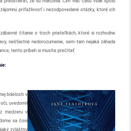
ia predstierať, že sú manželia. Čím viac času však spolu
 vzájomnú príťažlivosť i nezodpovedané otázky, ktoré ich
zábavné čítanie o troch priateľkách, ktoré si rozhodne
tavy, nešťastné nedorozumenie, sem-tam nejaká záhada
nce, tento príbeh si musíte prečítať.
ie:
j bdelosti v
oči, uvedomil
cez medzeru v
 dome sa čosi
ijaký zvláštny