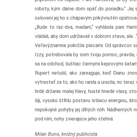
roboty, kým dáme dom opäť do poriadku.“ Jej s
oslovení jej ho s chápavým prikývnutím opätoval
„Bude to raz-dva, madam,“ vyhlásila pani Harri
vládali, aby dom udržiavali v dobrom stave, ale…
Veľavýznamne pokrčila plecami. Od správcov s
Izzy, potrebovala by som tvoju pomoc, pravda, 
sa na odchod, šuštiac čiernymi keprovými šatami
Rupert netušil, ako zareaguje, keď Dianu znov
vytrestať za to, ako ho ranila a urazila, no teraz
hrdé držanie malej hlavy, husté hnedé vlasy, s
šiji, vysokú štíhlu postavu sršiacu energiou, ši
nepokojné pohyby jej dlhých nôh. Nádherných n
pod ním, nohy zvierajúce jeho stehná.
Milan Buno, knižný publicista