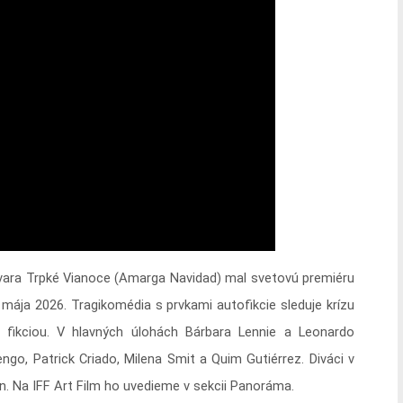
vara Trpké Vianoce (Amarga Navidad) mal svetovú premiéru
. mája 2026. Tragikomédia s prvkami autofikcie sleduje krízu
 a fikciou. V hlavných úlohách Bárbara Lennie a Leonardo
engo, Patrick Criado, Milena Smit a Quim Gutiérrez. Diváci v
. Na IFF Art Film ho uvedieme v sekcii Panoráma.