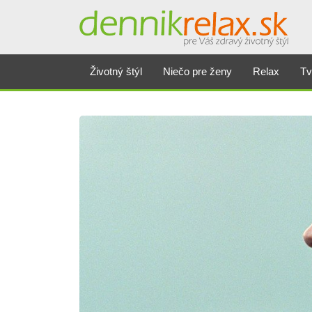
Životný štýl
Niečo pre ženy
Relax
Tv