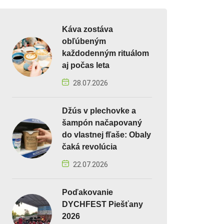
Káva zostáva
obľúbeným
každodenným rituálom
aj počas leta
28.07.2026
Džús v plechovke a
šampón načapovaný
do vlastnej fľaše: Obaly
čaká revolúcia
22.07.2026
Poďakovanie
DYCHFEST Piešťany
2026