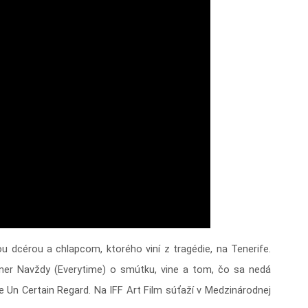
 dcérou a chlapcom, ktorého viní z tragédie, na Tenerife.
lner Navždy (Everytime) o smútku, vine a tom, čo sa nedá
e Un Certain Regard. Na IFF Art Film súťaží v Medzinárodnej