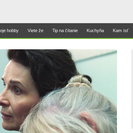
oje hobby
Viete že
Tip na čítanie
Kuchyňa
Kam ísť