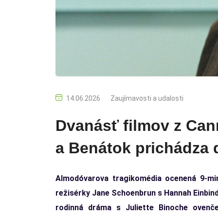
14.06.2026
Zaujímavosti a udalosti
Dvanásť filmov z Can
a Benátok prichádza 
Almodóvarova tragikomédia ocenená 9-min
režisérky Jane Schoenbrun s Hannah Einbinde
rodinná dráma s Juliette Binoche ovenč