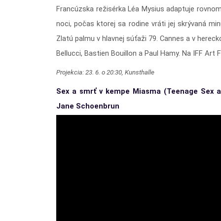
Francúzska režisérka Léa Mysius adaptuje rovnom
noci, počas ktorej sa rodine vráti jej skrývaná mi
Zlatú palmu v hlavnej súťaži 79. Cannes a v hereck
Bellucci, Bastien Bouillon a Paul Hamy. Na IFF Art
Projekcia: 23. 6. o 20:30, Kunsthalle
Sex a smrť v kempe Miasma (Teenage Sex 
Jane Schoenbrun