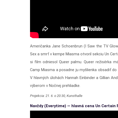
Američanka Jane Schoenbrun (I Saw the TV Glow) 
Sex a smrť v kempe Miasma otvoril sekciu Un Certa
si film odniesol Queer palmu. Queer režisérka má
Camp Miasma a posadne ju myšlienka obsadiť do filmu
V hlavných úlohách Hannah Einbinder a Gillian And
výberom v Nočnej prehliadke.
Projekcia: 21. 6. o 20:30, Kunsthalle
Navždy (Everytime) — hlavná cena Un Certain 