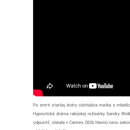
Po smrti staršej dcéry odchádza matka s mladšou
Hypnotická dráma rakúskej režisérky Sandry Wol
odpustiť, získala v Cannes 2026 hlavnú cenu sekci