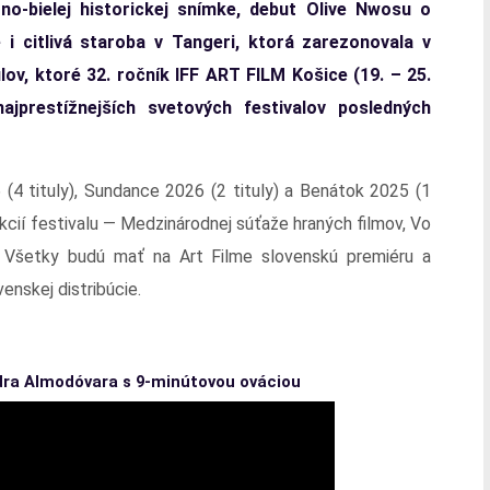
no-bielej historickej snímke, debut Olive Nwosu o
 i citlivá staroba v Tangeri, ktorá zarezonovala v
lov, ktoré 32. ročník IFF ART FILM Košice (19. – 25.
ajprestížnejších svetových festivalov posledných
6 (4 tituly), Sundance 2026 (2 tituly) a Benátok 2025 (1
kcií festivalu — Medzinárodnej súťaže hraných filmov, Vo
. Všetky budú mať na Art Filme slovenskú premiéru a
enskej distribúcie.
dra Almodóvara s 9-minútovou ováciou