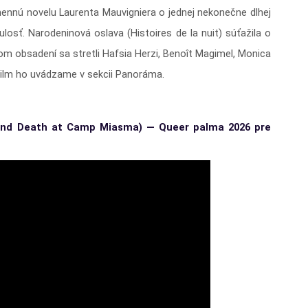
ennú novelu Laurenta Mauvigniera o jednej nekonečne dlhej
nulosť. Narodeninová oslava (Histoires de la nuit) súťažila o
om obsadení sa stretli Hafsia Herzi, Benoît Magimel, Monica
 Film ho uvádzame v sekcii Panoráma.
and Death at Camp Miasma) — Queer palma 2026 pre