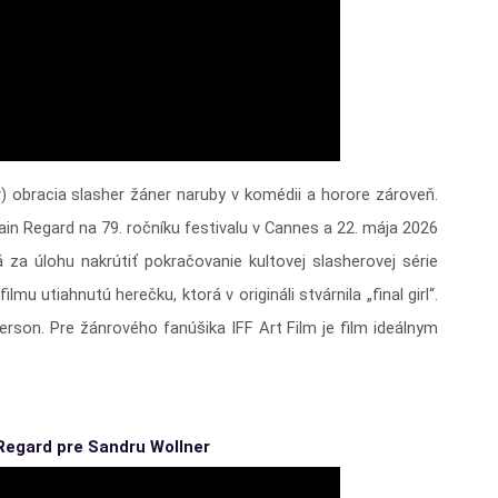
obracia slasher žáner naruby v komédii a horore zároveň.
in Regard na 79. ročníku festivalu v Cannes a 22. mája 2026
 za úlohu nakrútiť pokračovanie kultovej slasherovej série
 utiahnutú herečku, ktorá v origináli stvárnila „final girl“.
erson. Pre žánrového fanúšika IFF Art Film je film ideálnym
Regard pre Sandru Wollner