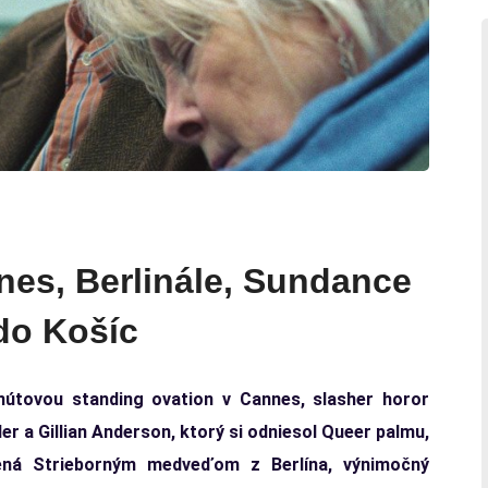
nes, Berlinále, Sundance
do Košíc
útovou standing ovation v Cannes, slasher horor
r a Gillian Anderson, ktorý si odniesol Queer palmu,
ená Strieborným medveďom z Berlína, výnimočný