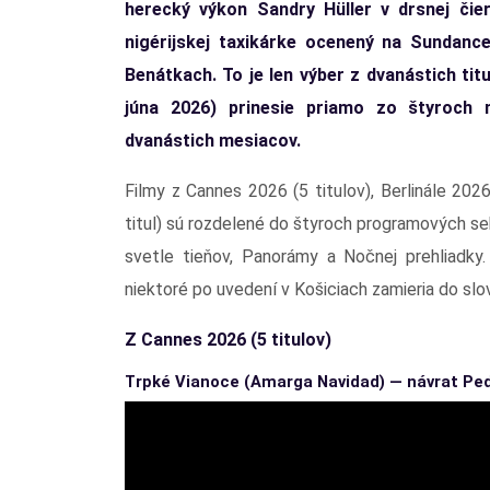
herecký výkon Sandry Hüller v drsnej čier
nigérijskej taxikárke ocenený na Sundance
Benátkach. To je len výber z dvanástich titu
júna 2026) prinesie priamo zo štyroch n
dvanástich mesiacov.
Filmy z Cannes 2026 (5 titulov), Berlinále 202
titul) sú rozdelené do štyroch programových se
svetle tieňov, Panorámy a Nočnej prehliadky
niektoré po uvedení v Košiciach zamieria do slov
Z Cannes 2026 (5 titulov)
Trpké Vianoce (Amarga Navidad) — návrat Pe