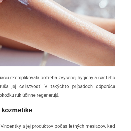
uáciu skomplikovala potreba zvýšenej hygieny a častého
rúša jej celistvosť. V takýchto prípadoch odporúča
kožku rúk účinne regenerujú.
j kozmetike
e Vincentky a jej produktov počas letných mesiacov, keď