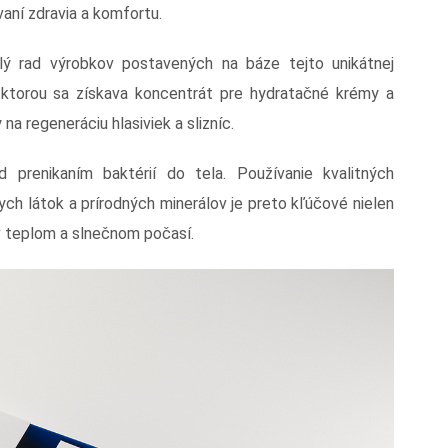
aní zdravia a komfortu.
lý rad výrobkov postavených na báze tejto unikátnej
u, ktorou sa získava koncentrát pre hydratačné krémy a
 na regeneráciu hlasiviek a slizníc.
 prenikaním baktérií do tela. Používanie kvalitných
ch látok a prírodných minerálov je preto kľúčové nielen
 v teplom a slnečnom počasí.