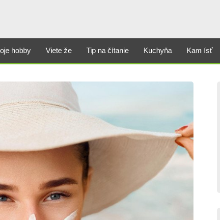
oje hobby
Viete že
Tip na čítanie
Kuchyňa
Kam ísť