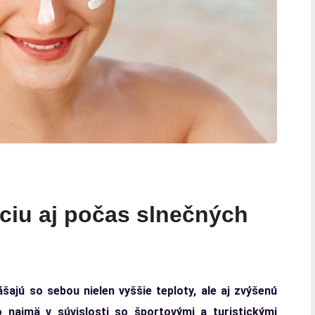
áciu aj počas slnečných
šajú so sebou nielen vyššie teploty, ale aj zvýšenú
o najmä v súvislosti so športovými a turistickými