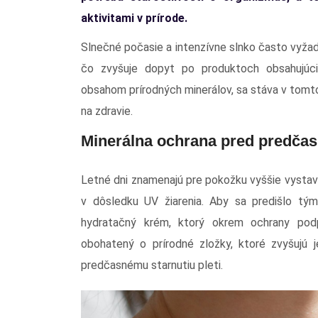
aktivitami v prírode.
Slnečné počasie a intenzívne slnko často vyžad
čo zvyšuje dopyt po produktoch obsahujúci
obsahom prírodných minerálov, sa stáva v tomt
na zdravie.
Minerálna ochrana pred predča
Letné dni znamenajú pre pokožku vyššie vystave
v dôsledku UV žiarenia. Aby sa predišlo týmt
hydratačný krém, ktorý okrem ochrany podp
obohatený o prírodné zložky, ktoré zvyšujú j
predčasnému starnutiu pleti.