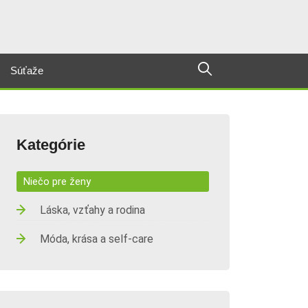
Súťaže
Kategórie
Niečo pre ženy
Láska, vzťahy a rodina
Móda, krása a self-care