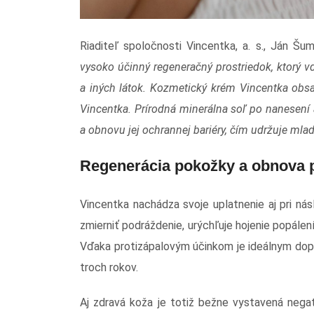
Riaditeľ spoločnosti Vincentka, a. s., Ján Šu
vysoko účinný regeneračný prostriedok, ktorý v
a iných látok. Kozmetický krém Vincentka obs
Vincentka. Prírodná minerálna soľ po nanesení 
a obnovu jej ochrannej bariéry, čím udržuje mlad
Regenerácia pokožky a obnova 
Vincentka nachádza svoje uplatnenie aj pri ná
zmierniť podráždenie, urýchľuje hojenie popále
Vďaka protizápalovým účinkom je ideálnym dopln
troch rokov.
Aj zdravá koža je totiž bežne vystavená neg