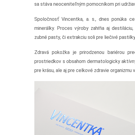
sa stáva neoceniteľným pomocníkom pri udržiav
Spoločnosť Vincentka, a. s., dnes ponúka ce
minerálky. Proces výroby zahŕňa aj destiláci
zubné pasty, či extrakciu soli pre liečivé pastilky
Zdravá pokožka je prirodzenou bariérou pred
prostriedkov s obsahom dermatologicky aktívny
pre krásu, ale aj pre celkové zdravie organizmu