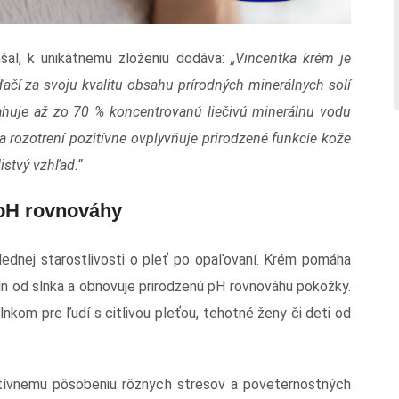
mšal, k unikátnemu zloženiu dodáva:
„Vincentka krém je
ďačí za svoju kvalitu obsahu prírodných minerálnych solí
ahuje až zo 70 % koncentrovanú liečivú minerálnu vodu
a rozotrení pozitívne ovplyvňuje prirodzené funkcie kože
istvý vzhľad.“
pH rovnováhy
slednej starostlivosti o pleť po opaľovaní. Krém pomáha
nín od slnka a obnovuje prirodzenú pH rovnováhu pokožky.
kom pre ľudí s citlivou pleťou, tehotné ženy či deti od
atívnemu pôsobeniu rôznych stresov a poveternostných