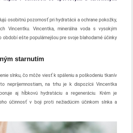
ujú osobitnú pozornosť pri hydratácii a ochrane pokožky,
ch Vincentku. Vincentka, minerálna voda s vysokým
o období ešte populárnejšou pre svoje blahodarné účinky
sným starnutím
nie slnku, čo môže viesť k spáleniu a poškodeniu tkanív
o nepríjemnostiam, na trhu je k dispozícii Vincentka
oruje aj hĺbkovú hydratáciu a regeneráciu. Krém je
eho účinnosť v boji proti nežiadúcim účinkom slnka a