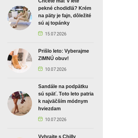
Chcete mať v lete
pekné chodidlá? Krém
na päty je fajn, dôležité
sú aj topánky
15.07.2026
Prišlo leto: Vyberajme
ZIMNÚ obuv!
10.07.2026
Sandále na podpätku
sú späť. Toto leto patria
k najväčším módnym
hviezdam
10.07.2026
Vyhrajte s Chilly