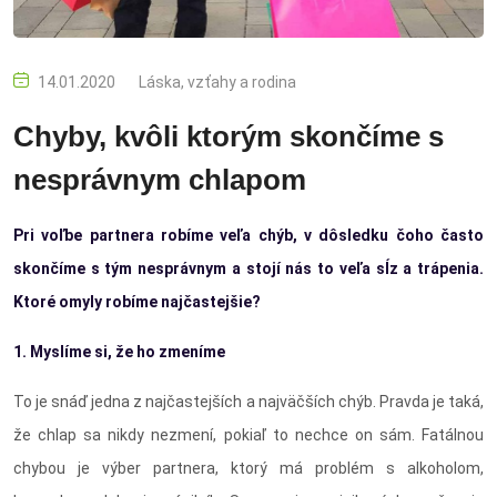
14.01.2020
Láska, vzťahy a rodina
Chyby, kvôli ktorým skončíme s
nesprávnym chlapom
Pri voľbe partnera robíme veľa chýb, v dôsledku čoho často
skončíme s tým nesprávnym a stojí nás to veľa sĺz a trápenia.
Ktoré omyly robíme najčastejšie?
1. Myslíme si, že ho zmeníme
To je snáď jedna z najčastejších a najväčších chýb. Pravda je taká,
že chlap sa nikdy nezmení, pokiaľ to nechce on sám. Fatálnou
chybou je výber partnera, ktorý má problém s alkoholom,