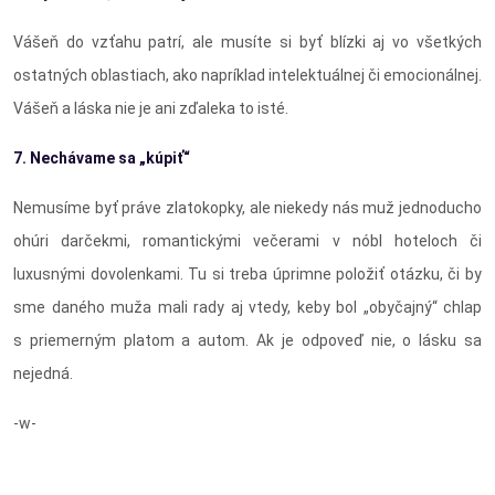
Vášeň do vzťahu patrí, ale musíte si byť blízki aj vo všetkých
ostatných oblastiach, ako napríklad intelektuálnej či emocionálnej.
Vášeň a láska nie je ani zďaleka to isté.
7. Nechávame sa „kúpiť“
Nemusíme byť práve zlatokopky, ale niekedy nás muž jednoducho
ohúri darčekmi, romantickými večerami v nóbl hoteloch či
luxusnými dovolenkami. Tu si treba úprimne položiť otázku, či by
sme daného muža mali rady aj vtedy, keby bol „obyčajný“ chlap
s priemerným platom a autom. Ak je odpoveď nie, o lásku sa
nejedná.
-w-