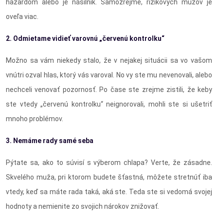
hazardom alebo je násilník. Samozrejme, rizikových mužov je
oveľa viac.
2. Odmietame vidieť varovnú „červenú kontrolku“
Možno sa vám niekedy stalo, že v nejakej situácii sa vo vašom
vnútri ozval hlas, ktorý vás varoval. No vy ste mu nevenovali, alebo
nechceli venovať pozornosť. Po čase ste zrejme zistili, že keby
ste vtedy „červenú kontrolku“ neignorovali, mohli ste si ušetriť
mnoho problémov.
3. Nemáme rady samé seba
Pýtate sa, ako to súvisí s výberom chlapa? Verte, že zásadne.
Skvelého muža, pri ktorom budete šťastná, môžete stretnúť iba
vtedy, keď sa máte rada taká, aká ste. Teda ste si vedomá svojej
hodnoty a nemienite zo svojich nárokov znižovať.