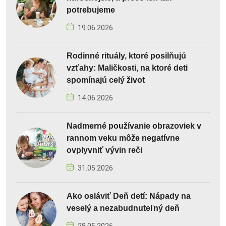
potrebujeme
19.06.2026
Rodinné rituály, ktoré posilňujú
vzťahy: Maličkosti, na ktoré deti
spomínajú celý život
14.06.2026
Nadmerné používanie obrazoviek v
rannom veku môže negatívne
ovplyvniť vývin reči
31.05.2026
Ako osláviť Deň detí: Nápady na
veselý a nezabudnuteľný deň
28.05.2026