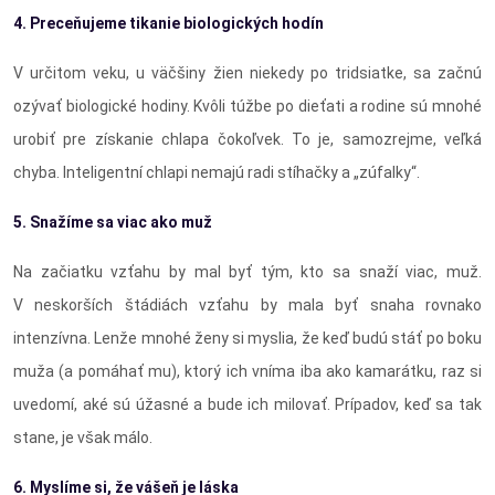
4. Preceňujeme tikanie biologických hodín
V určitom veku, u väčšiny žien niekedy po tridsiatke, sa začnú
ozývať biologické hodiny. Kvôli túžbe po dieťati a rodine sú mnohé
urobiť pre získanie chlapa čokoľvek. To je, samozrejme, veľká
chyba. Inteligentní chlapi nemajú radi stíhačky a „zúfalky“.
5. Snažíme sa viac ako muž
Na začiatku vzťahu by mal byť tým, kto sa snaží viac, muž.
V neskorších štádiách vzťahu by mala byť snaha rovnako
intenzívna. Lenže mnohé ženy si myslia, že keď budú stáť po boku
muža (a pomáhať mu), ktorý ich vníma iba ako kamarátku, raz si
uvedomí, aké sú úžasné a bude ich milovať. Prípadov, keď sa tak
stane, je však málo.
6. Myslíme si, že vášeň je láska