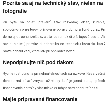
Pozrite sa aj na technický stav, nielen na
fotografie
Pri byte sa oplatí preveriť stav rozvodov, okien, kúrenia,
spoločných priestorov, plánované opravy domu a fond opráv. Pri
dome aj strechu, izoláciu, siete, pozemok či prístupovú cestu. Ak
ste si nie istí, prizvite si odborníka na technickú kontrolu, ktorý
môže odhaliť veci, ktoré laik pri obhliadke nevidí.
Nepodpisujte nič pod tlakom
Rýchle rozhodnutia pri nehnuteľnostiach sú rizikové. Rezervačná
dohoda má dávať zmysel až vtedy, keď je jasná cena, spôsob
financovania, termíny, vlastnícke vzťahy a stav nehnuteľnosti.
Majte pripravené financovanie