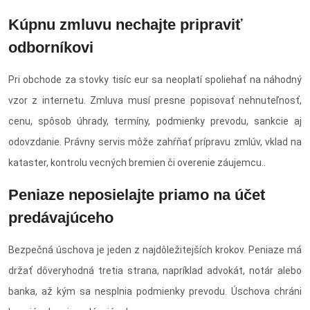
Kúpnu zmluvu nechajte pripraviť
odborníkovi
Pri obchode za stovky tisíc eur sa neoplatí spoliehať na náhodný
vzor z internetu. Zmluva musí presne popisovať nehnuteľnosť,
cenu, spôsob úhrady, termíny, podmienky prevodu, sankcie aj
odovzdanie. Právny servis môže zahŕňať prípravu zmlúv, vklad na
kataster, kontrolu vecných bremien či overenie záujemcu..
Peniaze neposielajte priamo na účet
predávajúceho
Bezpečná úschova je jeden z najdôležitejších krokov. Peniaze má
držať dôveryhodná tretia strana, napríklad advokát, notár alebo
banka, až kým sa nesplnia podmienky prevodu. Úschova chráni