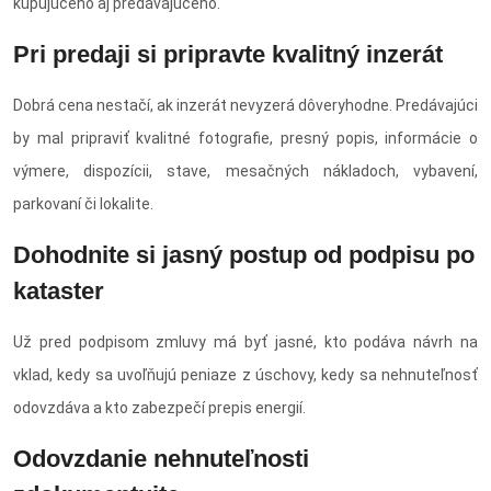
kupujúceho aj predávajúceho.
Pri predaji si pripravte kvalitný inzerát
Dobrá cena nestačí, ak inzerát nevyzerá dôveryhodne. Predávajúci
by mal pripraviť kvalitné fotografie, presný popis, informácie o
výmere, dispozícii, stave, mesačných nákladoch, vybavení,
parkovaní či lokalite.
Dohodnite si jasný postup od podpisu po
kataster
Už pred podpisom zmluvy má byť jasné, kto podáva návrh na
vklad, kedy sa uvoľňujú peniaze z úschovy, kedy sa nehnuteľnosť
odovzdáva a kto zabezpečí prepis energií.
Odovzdanie nehnuteľnosti