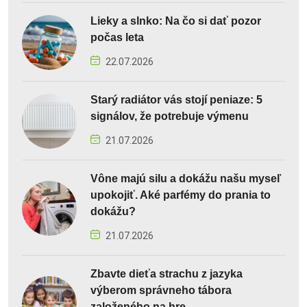
Lieky a slnko: Na čo si dať pozor
počas leta
22.07.2026
Starý radiátor vás stojí peniaze: 5
signálov, že potrebuje výmenu
21.07.2026
Vône majú silu a dokážu našu myseľ
upokojiť. Aké parfémy do prania to
dokážu?
21.07.2026
Zbavte dieťa strachu z jazyka
výberom správneho tábora
založeného na hre