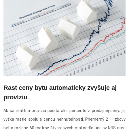
Rast ceny bytu automaticky zvyšuje aj
províziu
Ak sa realitná provízia počíta ako percento z predajnej ceny, jej
výška rastie spolu s cenou nehnuteľnosti. Priemerný 2 – izbový
byť o rozlohe 60 metrov štvorcových mal podľa údajov NBS pred