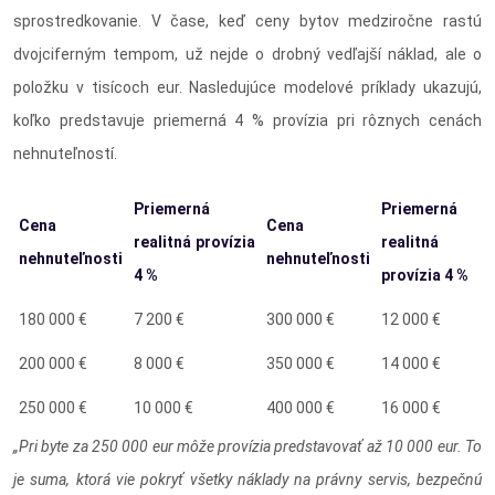
sprostredkovanie. V čase, keď ceny bytov medziročne rastú
dvojciferným tempom, už nejde o drobný vedľajší náklad, ale o
položku v tisícoch eur. Nasledujúce modelové príklady ukazujú,
koľko predstavuje priemerná 4 % provízia pri rôznych cenách
nehnuteľností.
Priemerná
Priemerná
Cena
Cena
realitná provízia
realitná
nehnuteľnosti
nehnuteľnosti
4 %
provízia 4 %
180 000 €
7 200 €
300 000 €
12 000 €
200 000 €
8 000 €
350 000 €
14 000 €
250 000 €
10 000 €
400 000 €
16 000 €
„Pri byte za 250 000 eur môže provízia predstavovať až 10 000 eur. To
je suma, ktorá vie pokryť všetky náklady na právny servis, bezpečnú