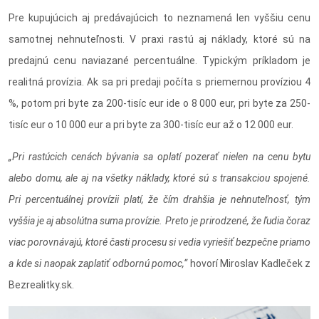
Pre kupujúcich aj predávajúcich to neznamená len vyššiu cenu
samotnej nehnuteľnosti. V praxi rastú aj náklady, ktoré sú na
predajnú cenu naviazané percentuálne. Typickým príkladom je
realitná provízia. Ak sa pri predaji počíta s priemernou províziou 4
%, potom pri byte za 200-tisíc eur ide o 8 000 eur, pri byte za 250-
tisíc eur o 10 000 eur a pri byte za 300-tisíc eur až o 12 000 eur.
„Pri rastúcich cenách bývania sa oplatí pozerať nielen na cenu bytu
alebo domu, ale aj na všetky náklady, ktoré sú s transakciou spojené.
Pri percentuálnej provízii platí, že čím drahšia je nehnuteľnosť, tým
vyššia je aj absolútna suma provízie. Preto je prirodzené, že ľudia čoraz
viac porovnávajú, ktoré časti procesu si vedia vyriešiť bezpečne priamo
a kde si naopak zaplatiť odbornú pomoc,“
hovorí Miroslav Kadleček z
Bezrealitky.sk.