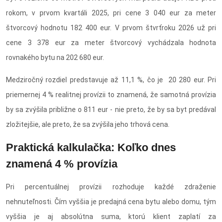
rokom, v prvom kvartáli 2025, pri cene 3 040 eur za meter
štvorcový hodnotu 182 400 eur. V prvom štvrťroku 2026 už pri
cene 3 378 eur za meter štvorcový vychádzala hodnota
rovnakého bytu na 202 680 eur.
Medziročný rozdiel predstavuje až 11,1 %, čo je 20 280 eur. Pri
priemernej 4 % realitnej provízii to znamená, že samotná provízia
by sa zvýšila približne o 811 eur - nie preto, že by sa byt predával
zložitejšie, ale preto, že sa zvýšila jeho trhová cena.
Praktická kalkulačka: Koľko dnes
znamená 4 % provízia
Pri percentuálnej provízii rozhoduje každé zdraženie
nehnuteľnosti. Čím vyššia je predajná cena bytu alebo domu, tým
vyššia je aj absolútna suma, ktorú klient zaplatí za