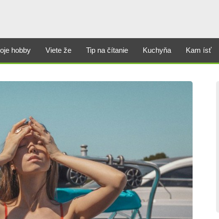
oje hobby
Viete že
Tip na čítanie
Kuchyňa
Kam ísť