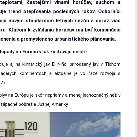
eplotami, častejšími vlnami horúčav, suchom a
uje trend otepľovania posledných rokov. Odborníci
vajú novým štandardom letných sezón a čoraz viac
túru. Kľúčom k zvládaniu horúčav má byť kombinácia
ienenia a premysleného urbanistického plánovania.
 dopady na Európu však zostávajú neisté
je aj na klimatický jav El Niño, prirodzený jav v Tichom
acerých kontinentoch a aktuálne je vo fáze rozvoja s
27.
vplyv na Európu je skôr nepriamy a menej jednoznačný než v
či západné pobrežie Južnej Ameriky.