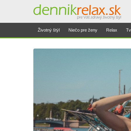
Životný štýl
Niečo pre ženy
Relax
Tv