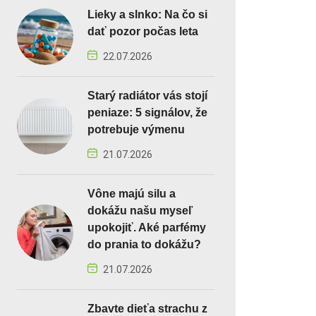
Lieky a slnko: Na čo si
dať pozor počas leta
22.07.2026
Starý radiátor vás stojí
peniaze: 5 signálov, že
potrebuje výmenu
21.07.2026
Vône majú silu a
dokážu našu myseľ
upokojiť. Aké parfémy
do prania to dokážu?
21.07.2026
Zbavte dieťa strachu z