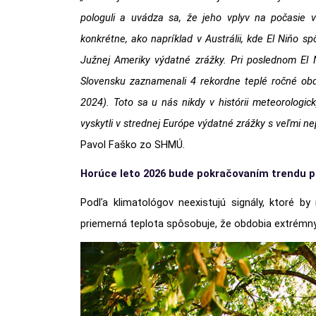
pologuli a uvádza sa, že jeho vplyv na počasie v
konkrétne, ako napríklad v Austrálii, kde El Niňo 
Južnej Ameriky výdatné zrážky. Pri poslednom El 
Slovensku zaznamenali 4 rekordne teplé ročné obd
2024). Toto sa u nás nikdy v histórii meteorologi
vyskytli v strednej Európe výdatné zrážky s veľmi ne
Pavol Faško zo SHMÚ.
Horúce leto 2026 bude pokračovaním trendu p
Podľa klimatológov neexistujú signály, ktoré by
priemerná teplota spôsobuje, že obdobia extrémnyc