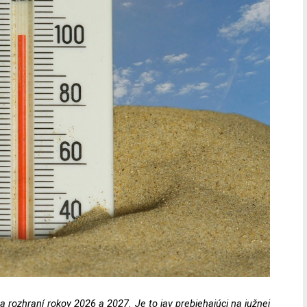
 na rozhraní rokov 2026 a 2027. Je to jav prebiehajúci na južnej