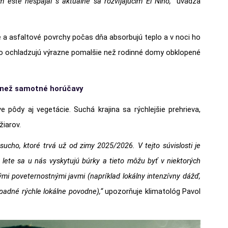
m ešte nespájal s aktuálne sa rozvíjajúcim El Niňo,“
uvádza
 a asfaltové povrchy počas dňa absorbujú teplo a v noci ho
to ochladzujú výrazne pomalšie než rodinné domy obklopené
 než samotné horúčavy
pôdy aj vegetácie. Suchá krajina sa rýchlejšie prehrieva,
žiarov.
cho, ktoré trvá už od zimy 2025/2026. V tejto súvislosti je
lete sa u nás vyskytujú búrky a tieto môžu byť v niektorých
i poveternostnými javmi (napríklad lokálny intenzívny dážď,
rípadné rýchle lokálne povodne),“
upozorňuje klimatológ Pavol