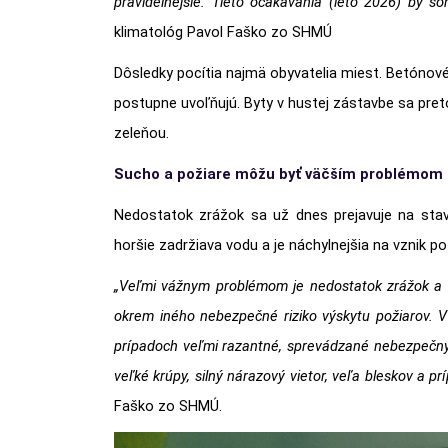
pravidelnejšie. Tieto očakávania (leto 2026) by so
klimatológ Pavol Faško zo SHMÚ
Dôsledky pocítia najmä obyvatelia miest. Betónové
postupne uvoľňujú. Byty v hustej zástavbe sa pre
zeleňou.
Sucho a požiare môžu byť väčším problémom
Nedostatok zrážok sa už dnes prejavuje na stave 
horšie zadržiava vodu a je náchylnejšia na vznik po
„Veľmi vážnym problémom je nedostatok zrážok a su
okrem iného nebezpečné riziko výskytu požiarov. V 
prípadoch veľmi razantné, sprevádzané nebezpečným
veľké krúpy, silný nárazový vietor, veľa bleskov a p
Faško zo SHMÚ.