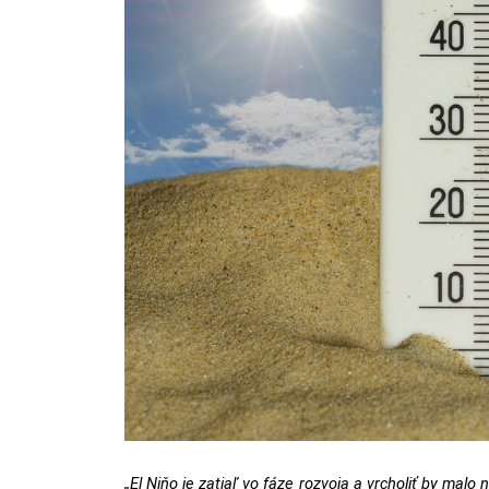
„El Niňo je zatiaľ vo fáze rozvoja a vrcholiť by malo