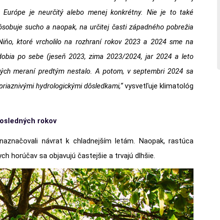
 Európe je neurčitý alebo menej konkrétny. Nie je to také
spôsobuje sucho a naopak, na určitej časti západného pobrežia
Niňo, ktoré vrcholilo na rozhraní rokov 2023 a 2024 sme na
obia po sebe (jeseň 2023, zima 2023/2024, jar 2024 a leto
ckých meraní predtým nestalo. A potom, v septembri 2024 sa
priaznivými hydrologickými dôsledkami,“
vysvetľuje klimatológ
osledných rokov
 naznačovali návrat k chladnejším letám. Naopak, rastúca
h horúčav sa objavujú častejšie a trvajú dlhšie.