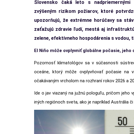
Slovensko čaká leto s nadpriemernými t
zvýšeným rizikom požiarov, ktoré potvrdz
upozorňujú, že extrémne horúčavy sa stá
zaťažujú zdravie ľudí, mestá aj infraštruk
zelene, efektívneho hospodárenia s vodou, t
El Niño môže ovplyvniť globálne počasie, jeho
Pozornosť klimatológov sa v súčasnosti sústreďu
oceáne, ktorý môže ovplyvňovať počasie na vi
očakávaným vrcholom na rozhraní rokov 2026 a 20
Ide o jav viazaný na južnú pologuľu, pričom jeho 
iných regiónoch sveta, ako je napríklad Austrália 