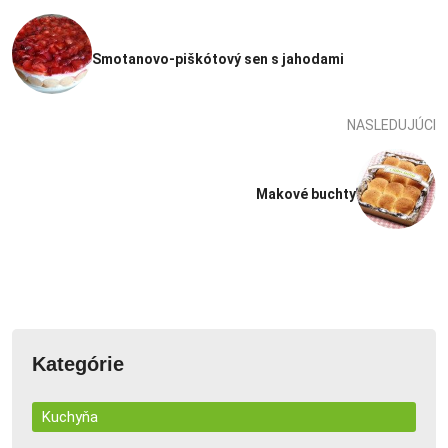
Smotanovo-piškótový sen s jahodami
NASLEDUJÚCI
Makové buchty
Kategórie
Kuchyňa