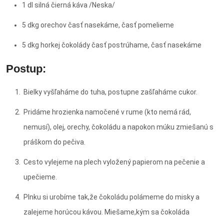
1 dl silná čierná káva /Neska/
5 dkg orechov časť nasekáme, časť pomelieme
5 dkg horkej čokolády časť postrúhame, časť nasekáme
Postup:
Bielky vyšľaháme do tuha, postupne zašľaháme cukor.
Pridáme hrozienka namočené v rume (kto nemá rád,
nemusí), olej, orechy, čokoládu a napokon múku zmiešanú s
práškom do pečiva.
Cesto vylejeme na plech vyložený papierom na pečenie a
upečieme.
Plnku si urobíme tak,že čokoládu polámeme do misky a
zalejeme horúcou kávou. Miešame,kým sa čokoláda