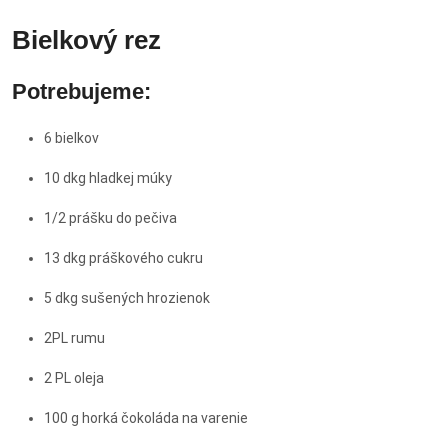
Bielkový rez
Potrebujeme:
6 bielkov
10 dkg hladkej múky
1/2 prášku do pečiva
13 dkg práškového cukru
5 dkg sušených hrozienok
2PL rumu
2 PL oleja
100 g horká čokoláda na varenie