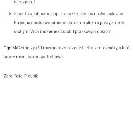
nerozpustí.
Z cesta stiahneme papier a rozkrojíme ho na dve polovice.
Na jedno cesto rovnomerne natrieme plnku a prikrýjeme ho
druhým. Vrch môžeme ozdrobiť práškovým cukrom.
Tip:
Môžeme využiť mierne rozmrazené bielka z mrazničky, ktoré
sme v minulosti nespotrebovali.
Zdroj foto: Freepik