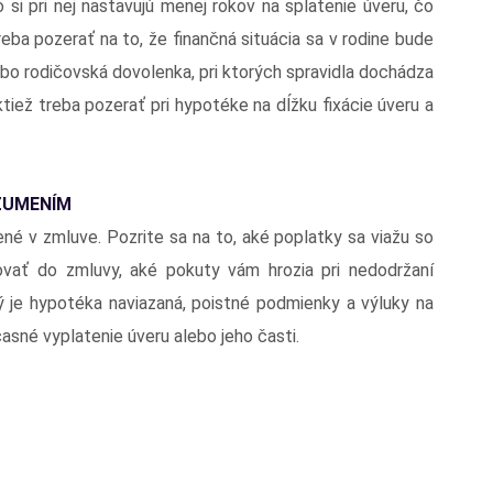
 si pri nej nastavujú menej rokov na splatenie úveru, čo
eba pozerať na to, že finančná situácia sa v rodine bude
bo rodičovská dovolenka, pri ktorých spravidla dochádza
tiež treba pozerať pri hypotéke na dĺžku fixácie úveru a
ZUMENÍM
né v zmluve. Pozrite sa na to, aké poplatky sa viažu so
vať do zmluvy, aké pokuty vám hrozia pri nedodržaní
ý je hypotéka naviazaná, poistné podmienky a výluky na
sné vyplatenie úveru alebo jeho časti.