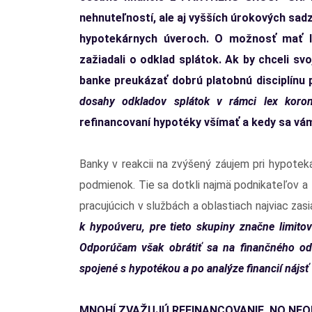
nehnuteľností, ale aj vyšších úrokových sadz
hypotekárnych úveroch. O možnosť mať lep
zažiadali o odklad splátok. Ak by chceli svo
banke preukázať dobrú platobnú disciplínu
dosahy odkladov splátok v rámci lex koron
refinancovaní hypotéky všímať a kedy sa vám
Banky v reakcii na zvýšený záujem pri hypoteká
podmienok. Tie sa dotkli najmä podnikateľov a ži
pracujúcich v službách a oblastiach najviac za
k hypoúveru, pre tieto skupiny značne limito
Odporúčam však obrátiť sa na finančného odbor
spojené s hypotékou a po analýze financií nájsť 
MNOHÍ ZVAŽUJÚ REFINANCOVANIE, NO NE