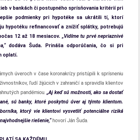
ieb v bankách či postupného sprísňovania kritérií pri
šie podmienky pri hypotéke sa ukrátili tí, ktorí
ju hypotéku refinancovať a znížiť splátky, potrebujú
 počas 12 až 18 mesiacov.
„Vidíme tu prvé nepriaznivé
a,“
dodáva Šuda. Prináša odporúčania, čo si pri
 oplatí.
rnych úveroch v čase koronakrízy pristúpili k sprísneniu
vnostníkov, ľudí žijúcich v zahraničí a spravidla klientov
siahnutých pandémiou.
„Aj keď sú možnosti, ako sa dostať
vané, sú banky, ktoré poskytnú úver aj týmto klientom.
níka, ktorý vie klientovi vysvetliť potenciálne riziká
najvhodnejšie riešenie,“
hovorí Ján Šuda.
OPLATÍ SA KAŽDÉMU