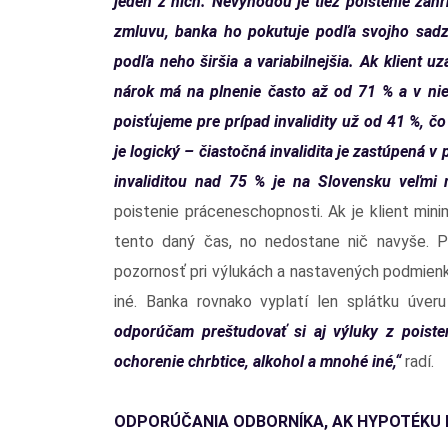
jeden z nich. Nevýhodou je tiež poistenie zahr
zmluvu, banka ho pokutuje podľa svojho sadzo
podľa neho širšia a variabilnejšia. Ak klient uz
nárok má na plnenie často až od 71 % a v nie
poisťujeme pre prípad invalidity už od 41 %, čo 
je logický – čiastočná invalidita je zastúpená v
invaliditou nad 75 % je na Slovensku veľmi 
poistenie práceneschopnosti. Ak je klient min
tento daný čas, no nedostane nič navyše. Pr
pozornosť pri výlukách a nastavených podmienk
iné. Banka rovnako vyplatí len splátku úver
odporúčam preštudovať si aj výluky z poiste
ochorenie chrbtice, alkohol a mnohé iné,“
radí.
ODPORÚČANIA ODBORNÍKA, AK HYPOTÉKU 