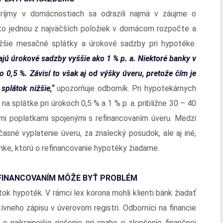
príjmy v domácnostiach sa odrazili najmä v záujme o
sto jednou z najväčších položiek v domácom rozpočte a
ižšie mesačné splátky a úrokové sadzby pri hypotéke.
ajú úrokové sadzby vyššie ako 1 % p. a. Niektoré banky v
 0,5 %. Závisí to však aj od výšky úveru, pretože čím je
splátok nižšie,“
upozorňuje odborník. Pri hypotekárnych
a splátke pri úrokoch 0,5 % a 1 % p. a. približne 30 – 40
mi poplatkami spojenými s refinancovaním úveru. Medzi
časné vyplatenie úveru, za znalecký posudok, ale aj iné,
anke, ktorú o refinancovanie hypotéky žiadame.
EFINANCOVANÍM MÔŽE BYŤ PROBLÉM
ok hypoték. V rámci lex korona mohli klienti bánk žiadať
vneho zápisu v úverovom registri. Odborníci na financie
o najkrajnejšie riešenie pri snahe o zlepšenie finančnej