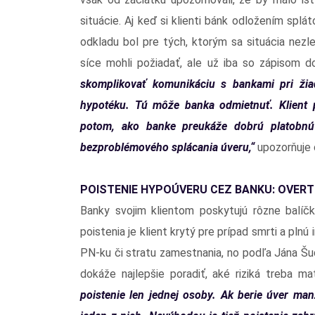
situácie. Aj keď si klienti bánk odložením splá
odkladu bol pre tých, ktorým sa situácia nezl
síce mohli požiadať, ale už iba so zápisom do
skomplikovať komunikáciu s bankami pri žiad
hypotéku. Tú môže banka odmietnuť. Klient p
potom, ako banke preukáže dobrú platobnú
bezproblémového splácania úveru,“
upozorňuje 
POISTENIE HYPOÚVERU CEZ BANKU: OVERTE
Banky svojim klientom poskytujú rôzne balíčk
poistenia je klient krytý pre prípad smrti a plnú 
PN-ku či stratu zamestnania, no podľa Jána Šud
dokáže najlepšie poradiť, aké riziká treba m
poistenie len jednej osoby. Ak berie úver manž