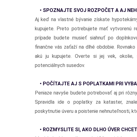
• SPOZNAJTE SVOJ ROZPOČET A AJ NEH
Aj keď na vlastné bývanie získate hypotekárn
kupujete. Preto potrebujete mať vytvorenú r
prípade budete musieť siahnuť po doplnko
finančne vás zaťaží na dlhé obdobie. Rovnako
akú ju kupujete. Overte si jej vek, okolie,
potenciálnych susedov.
• POČÍTAJTE AJ S POPLATKAMI PRI VYB
Peniaze navyše budete potrebovať aj pri rôzn
Spravidla ide o poplatky za kataster, zna
poskytnutie úveru a poistenie nehnuteľnosti, kt
• ROZMYSLITE SI, AKO DLHO ÚVER CHCE