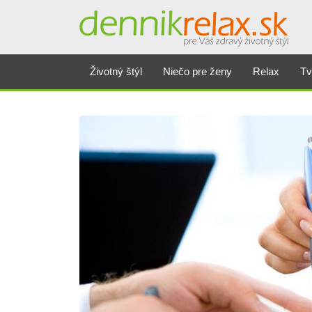
Životný štýl
Niečo pre ženy
Relax
Tv