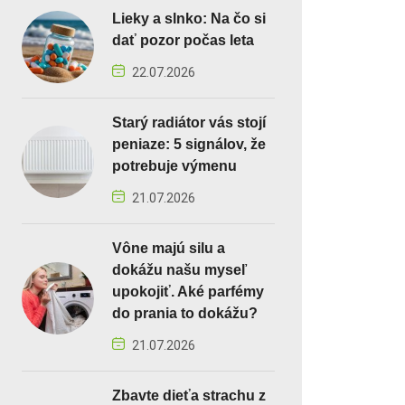
Lieky a slnko: Na čo si
dať pozor počas leta
22.07.2026
Starý radiátor vás stojí
peniaze: 5 signálov, že
potrebuje výmenu
21.07.2026
Vône majú silu a
dokážu našu myseľ
upokojiť. Aké parfémy
do prania to dokážu?
21.07.2026
Zbavte dieťa strachu z