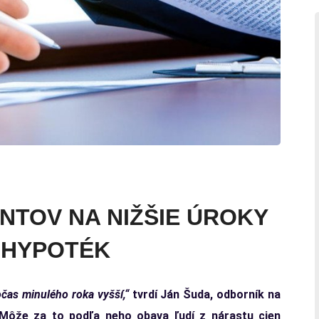
NTOV NA NIŽŠIE ÚROKY
 HYPOTÉK
čas minulého roka vyšší,“
tvrdí Ján Šuda, odborník na
ôže za to podľa neho obava ľudí z nárastu cien