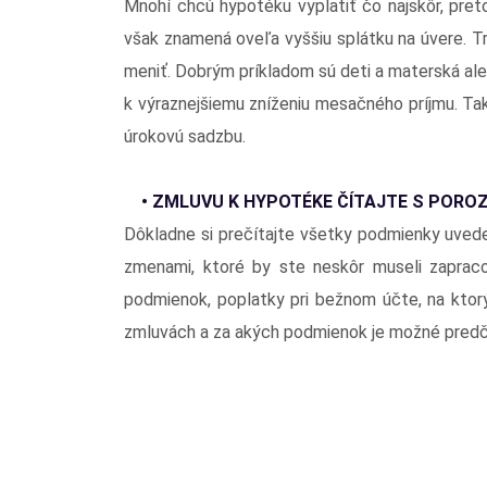
Mnohí chcú hypotéku vyplatiť čo najskôr, preto
však znamená oveľa vyššiu splátku na úvere. Tr
meniť. Dobrým príkladom sú deti a materská ale
k výraznejšiemu zníženiu mesačného príjmu. Tak
úrokovú sadzbu.
• ZMLUVU K HYPOTÉKE ČÍTAJTE S PORO
Dôkladne si prečítajte všetky podmienky uvede
zmenami, ktoré by ste neskôr museli zapraco
podmienok, poplatky pri bežnom účte, na ktor
zmluvách a za akých podmienok je možné predča