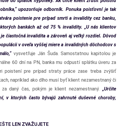
nuté do splátok hypotéky. Ak chce klient zrušiť poistnú
bníka,“ upozorňuje odborník. Ponuka poisťovní je tak
atvára poistenie pre prípad smrti a invalidity cez banku,
ktorých bankách až od 75 % invalidity. „U nás klientov
je čiastočná invalidita a zároveň aj veľký rozdiel. Dôvod
 populácii v oveľa vyššej miere a invalidných dôchodcov s
málo,“
vysvetľuje Ján Šuda. Samostatnou kapitolou je
imálne 60 dní na PN, banka mu odpustí splátku úveru za
i poistení pre prípad straty práce zase treba zvýšiť
ach, napríklad ako dlho musí byť klient nezamestnaný či
u za daný čas, pokým je klient nezamestnaný.
„Určite
ní, v ktorých často bývajú zahrnuté duševné choroby,
EŠTE LEN ZVAŽUJETE