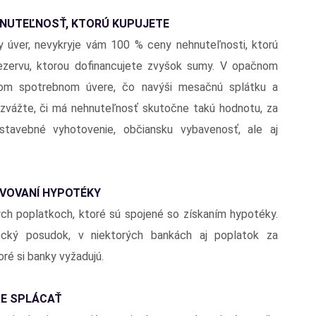
NUTEĽNOSŤ, KTORÚ KUPUJETE
y úver, nevykryje vám 100 % ceny nehnuteľnosti, ktorú
ezervu, ktorou dofinancujete zvyšok sumy. V opačnom
vom spotrebnom úvere, čo navýši mesačnú splátku a
 zvážte, či má nehnuteľnosť skutočne takú hodnotu, za
 stavebné vyhotovenie, občiansku vybavenosť, ale aj
AVOVANÍ HYPOTÉKY
ych poplatkoch, ktoré sú spojené so získaním hypotéky.
lecký posudok, v niektorých bankách aj poplatok za
oré si banky vyžadujú.
TE SPLÁCAŤ