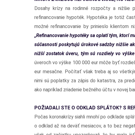
Dosahy krízy na rodinné rozpočty a nižšie 
refinancovanie hypoték. Hypotéka je totiž ča
možné refinancovanie by prinieslo klientom n
„Refinancovanie hypotéky sa oplatí tým, ktorí m
súčasnosti poskytujú úrokové sadzby nižšie ako
nižší zostatok úveru, tým sú rozdiely vo výške 
úveroch vo výške 100 000 eur môže byť rozdiel n
eur mesačne. Počítať však treba aj so všetký
nimi sú poplatky za zápis do katastra, za pred
ako napríklad zriadenie bežného účtu v novej b
POŽIADALI STE O ODKLAD SPLÁTOK? S R
Počas koronakrízy siahli mnohí po odklade splát
o odklad až na deväť mesiacov, a to bez negatí
však od začiatku upozorňovali, že by malo ísť 