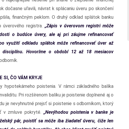
tok dočasne uľavili, návrat k splácaniu úveru po skončení
epšila, finančným peklom. O druhý odklad splátok banku
 úverového registra.
„Zápis v úverovom registri môže
osti o budúce úvery, ale aj pri záujme refinancovať
o využití odkladu splátok môže refinancovať úver až
 disciplínu. Hovoríme o období 12 až 18 mesiacov
odborník.
 SI, ČO VÁM KRYJE
y hypotekárneho poistenia. V rámci základného balíka
invaliditu. Pri rozšírenom balíku je poistenie doplnené aj o
u je nevyhnutné prejsť si poistenie s odborníkom, ktorý
ať v zmluve pokryté.
„Nevýhodou poistenia v banke je
elský pár, poistiť sa môže iba žiadateľ úveru, čiže len