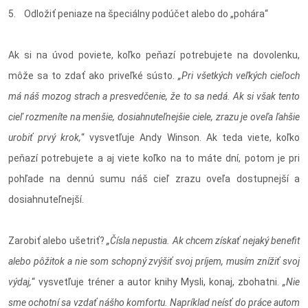
5. Odložiť peniaze na špeciálny podúčet alebo do „pohára“
Ak si na úvod poviete, koľko peňazí potrebujete na dovolenku,
môže sa to zdať ako priveľké sústo.
„Pri všetkých veľkých cieľoch
má náš mozog strach a presvedčenie, že to sa nedá. Ak si však tento
cieľ rozmeníte na menšie, dosiahnuteľnejšie ciele, zrazu je oveľa ľahšie
urobiť prvý krok,
“ vysvetľuje Andy Winson. Ak teda viete, koľko
peňazí potrebujete a aj viete koľko na to máte dní, potom je pri
pohľade na dennú sumu náš cieľ zrazu oveľa dostupnejší a
dosiahnuteľnejší.
Zarobiť alebo ušetriť?
„Čísla nepustia. Ak chcem získať nejaký benefit
alebo pôžitok a nie som schopný zvýšiť svoj príjem, musím znížiť svoj
výdaj,
“ vysvetľuje tréner a autor knihy Mysli, konaj, zbohatni.
„Nie
sme ochotní sa vzdať nášho komfortu. Napríklad neísť do práce autom