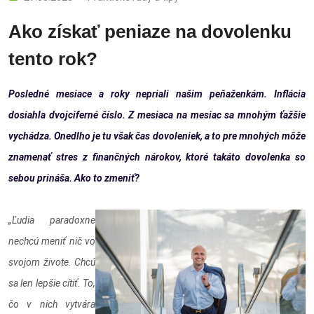
Ako získať peniaze na dovolenku
tento rok?
Posledné mesiace a roky nepriali našim peňaženkám. Inflácia
dosiahla dvojciferné číslo. Z mesiaca na mesiac sa mnohým ťažšie
vychádza. Onedlho je tu však čas dovoleniek, a to pre mnohých môže
znamenať stres z finančných nárokov, ktoré takáto dovolenka so
sebou prináša. Ako to zmeniť?
„Ľudia paradoxne
nechcú meniť nič vo
svojom živote. Chcú
sa len lepšie cítiť. To,
čo v nich vytvára