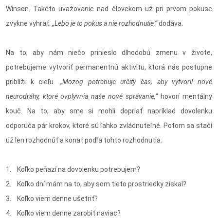
Winson. Takéto uvažovanie nad človekom už pri prvom pokuse
zvykne vyhrať.
„Lebo je to pokus a nie rozhodnutie,“
dodáva.
Na to, aby nám niečo prinieslo dlhodobú zmenu v živote,
potrebujeme vytvoriť permanentnú aktivitu, ktorá nás postupne
priblíži k cieľu.
„Mozog potrebuje určitý čas, aby vytvoril nové
neurodráhy, ktoré ovplyvnia naše nové správanie,
“ hovorí mentálny
kouč. Na to, aby sme si mohli dopriať napríklad dovolenku
odporúča pár krokov, ktoré sú ľahko zvládnuteľné. Potom sa stačí
už len rozhodnúť a konať podľa tohto rozhodnutia.
1. Koľko peňazí na dovolenku potrebujem?
2. Koľko dní mám na to, aby som tieto prostriedky získal?
3. Koľko viem denne ušetriť?
4. Koľko viem denne zarobiť naviac?