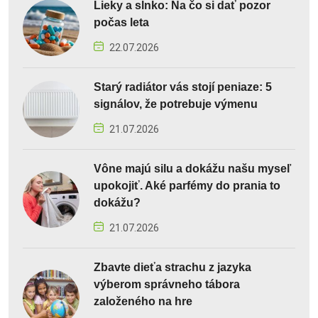
Lieky a slnko: Na čo si dať pozor
počas leta
22.07.2026
Starý radiátor vás stojí peniaze: 5
signálov, že potrebuje výmenu
21.07.2026
Vône majú silu a dokážu našu myseľ
upokojiť. Aké parfémy do prania to
dokážu?
21.07.2026
Zbavte dieťa strachu z jazyka
výberom správneho tábora
založeného na hre