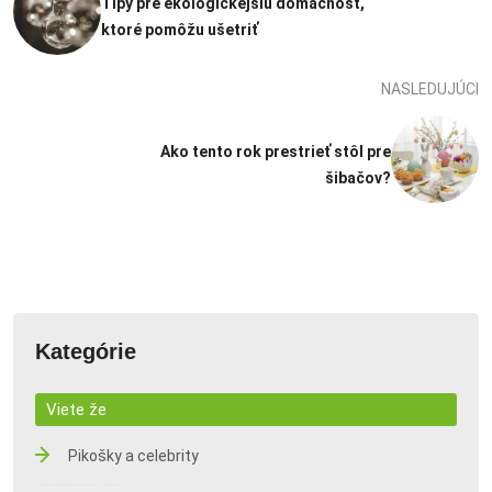
Tipy pre ekologickejšiu domácnosť,
ktoré pomôžu ušetriť
NASLEDUJÚCI
Ako tento rok prestrieť stôl pre
šibačov?
Kategórie
Viete že
Pikošky a celebrity