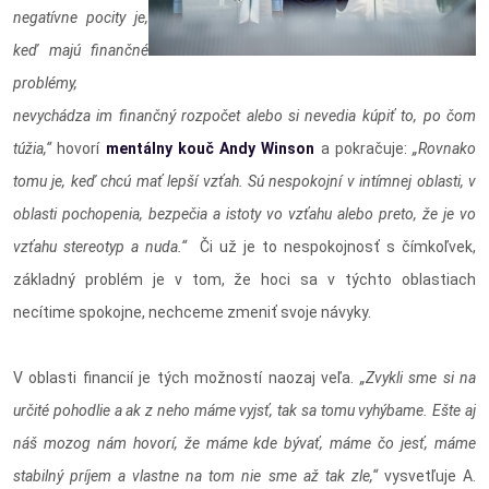
negatívne pocity je,
keď majú finančné
problémy,
nevychádza im finančný rozpočet alebo si nevedia kúpiť to, po čom
túžia,“
hovorí
mentálny kouč Andy Winson
a pokračuje:
„Rovnako
tomu je, keď chcú mať lepší vzťah. Sú nespokojní v intímnej oblasti, v
oblasti pochopenia, bezpečia a istoty vo vzťahu alebo preto, že je vo
vzťahu stereotyp a nuda.“
Či už je to nespokojnosť s čímkoľvek,
základný problém je v tom, že hoci sa v týchto oblastiach
necítime spokojne, nechceme zmeniť svoje návyky.
V oblasti financií je tých možností naozaj veľa.
„Zvykli sme si na
určité pohodlie a ak z neho máme vyjsť, tak sa tomu vyhýbame. Ešte aj
náš mozog nám hovorí, že máme kde bývať, máme čo jesť, máme
stabilný príjem a vlastne na tom nie sme až tak zle,“
vysvetľuje A.