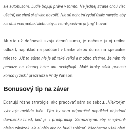
ale autobusom. Ľudia bojujú práve v tomto. Na jednej strane chcú viac
ušetriť, ale chcú si aj viac dovoliť. Nie sú ochotní vydať úsilie navyše, aby
zarobili viac peňazí alebo aby si tvorili pasívne príjmy,“
hovorí.
Ak ste už definovali svoju dennú sumu, je načase ju aj reálne
odložiť, napríklad na podúčet v banke alebo doma na špeciálne
miesto.
„Už to sústo nie je až také veľké a možno zistíme, že nám tie
peniaze na dennej báze ani nechýbajú. Malé kroky však prinesú
koncový zisk,“
prezrádza Andy Winson.
Bonusový tip na záver
Existujú rôzne stratégie, ako pracovať sám so sebou.
„Niektorým
vyhovuje metóda biča. Tým by som odporúčal napríklad objednať
dovolenku hneď, keď je v predpredaji. Samozrejme, aby si vytvorili
nielen záväzok, ale aj plán ako ho budú splácať. Všeobecne však platí,