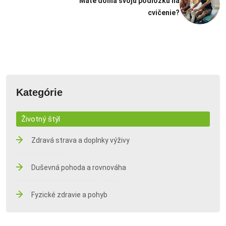
Máte doma svoju podložku na
cvičenie?
Kategórie
Životný štýl
Zdravá strava a doplnky výživy
Duševná pohoda a rovnováha
Fyzické zdravie a pohyb