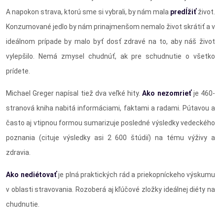
A napokon strava, ktorú sme si vybrali, by nám mala
predĺžiť
život.
Konzumované jedlo by nám prinajmenšom nemalo život skrátiť a v
ideálnom prípade by malo byť dosť zdravé na to, aby náš život
vylepšilo. Nemá zmysel chudnúť, ak pre schudnutie o všetko
prídete.
Michael Greger napísal tiež dva veľké hity.
Ako nezomrieť
je 460-
stranová kniha nabitá informáciami, faktami a radami. Pútavou a
často aj vtipnou formou sumarizuje posledné výsledky vedeckého
poznania (cituje výsledky asi 2 600 štúdií) na tému výživy a
zdravia.
Ako nediétovať
je plná praktických rád a priekopníckeho výskumu
v oblasti stravovania. Rozoberá aj kľúčové zložky ideálnej diéty na
chudnutie.