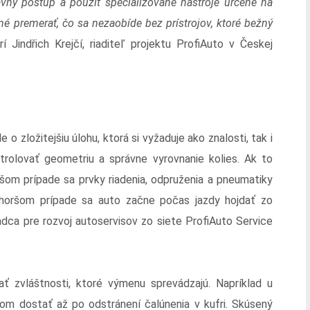
ávny postup a použiť špecializované nástroje určené na
é premerať, čo sa nezaobíde bez prístrojov, ktoré bežný
í Jindřich Krejčí, riaditeľ projektu ProfiAuto v Českej
e o zložitejšiu úlohu, ktorá si vyžaduje ako znalosti, tak i
rolovať geometriu a správne vyrovnanie kolies. Ak to
pšom prípade sa prvky riadenia, odpruženia a pneumatiky
 horšom prípade sa auto začne počas jazdy hojdať zo
adca pre rozvoj autoservisov zo siete ProfiAuto Service
ť zvláštnosti, ktoré výmenu sprevádzajú. Napríklad u
m dostať až po odstránení čalúnenia v kufri. Skúsený