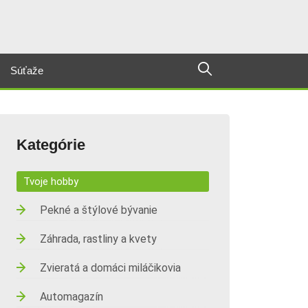
Súťaže
Kategórie
Tvoje hobby
Pekné a štýlové bývanie
Záhrada, rastliny a kvety
Zvieratá a domáci miláčikovia
Automagazín