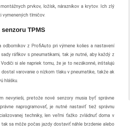
montážnych prvkov, ložísk, nárazníkov a krytov. Ich zlý
ti vymenených tlmičov.
e senzoru TPMS
 odborníkov z ProfiAuto pri výmene kolies a nastavení
ady ráfikov s pneumatikami, tak je nutné, aby každý z
Vodiči si ale napriek tomu, že je to nezákonné, inštalujú
č dostal varovanie o nízkom tlaku v pneumatike, takže ak
ú hlášku.
m nevyrieši, pretože nové senzory musia byť správne
rávne naprogramovať, je nutné nastaviť tiež správnu
cializovanej techniky, len veľmi ťažko zvládnuť doma v
, tak sa môže počas jazdy dostaviť náhle brzdenie alebo