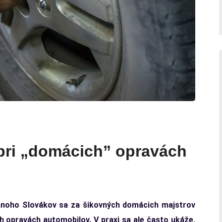
 pri „domácich” opravách
mnoho Slovákov sa za šikovných domácich majstrov
h opravách automobilov. V praxi sa ale často ukáže,