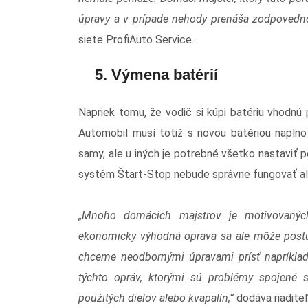
úpravy a v prípade nehody prenáša zodpovednos
siete ProfiAuto Service.
5. Výmena batérií
Napriek tomu, že vodič si kúpi batériu vhodnú 
Automobil musí totiž s novou batériou naplno
samy, ale u iných je potrebné všetko nastaviť
systém Štart-Stop nebude správne fungovať aleb
„Mnoho domácich majstrov je motivovaných
ekonomicky výhodná oprava sa ale môže postup
chceme neodbornými úpravami prísť napríklad 
týchto opráv, ktorými sú problémy spojené s 
použitých dielov alebo kvapalín,”
dodáva riaditeľ