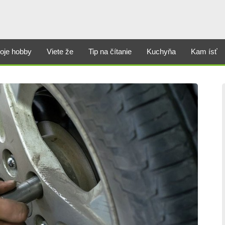
oje hobby
Viete že
Tip na čítanie
Kuchyňa
Kam ísť