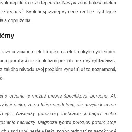
kvalitnej alebo rozbitej ceste. Nevyvážené kolesá nielen
 bezpečnosť. Kvôli nesprávnej výmene sa tiež rýchlejšie
a a odpruženia.
stémy
 opravy súvisiace s elektronikou a elektrickým systémom.
nom počítači nie sú úlohami pre internetový vyhľadávač.
z takého návodu svoj problém vyriešiť, ešte neznamená,
to.
šieho určenia je možné presne špecifikovať poruchu. Ak
zvyšuje riziko, že problém neodstráni, ale navyše k nemu
žnejší. Následky porušenej inštalácie airbagov alebo
iahle následky. Diagnóza týchto položiek potom stojí
oruchu spôsobí, nesie všetku zodpovednosť za nezákonné