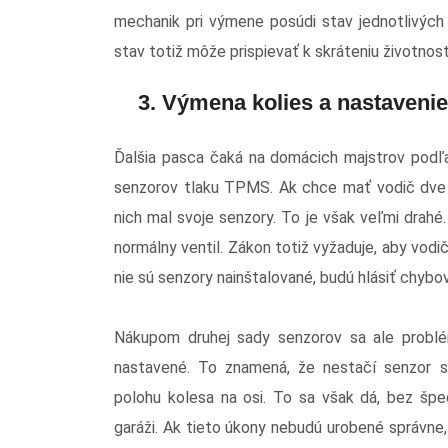
mechanik pri výmene posúdi stav jednotlivých 
stav totiž môže prispievať k skráteniu životnos
3. Výmena kolies a nastaveni
Ďalšia pasca čaká na domácich majstrov podľa
senzorov tlaku TPMS. Ak chce mať vodič dve s
nich mal svoje senzory. To je však veľmi drahé. 
normálny ventil. Zákon totiž vyžaduje, aby vodi
nie sú senzory nainštalované, budú hlásiť chybov
Nákupom druhej sady senzorov sa ale problé
nastavené. To znamená, že nestačí senzor sp
polohu kolesa na osi. To sa však dá, bez špe
garáži. Ak tieto úkony nebudú urobené správne