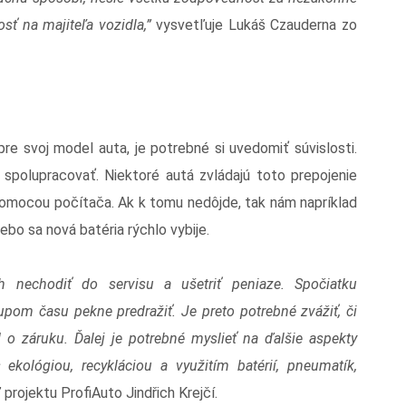
ť na majiteľa vozidla,”
vysvetľuje Lukáš Czauderna zo
pre svoj model auta, je potrebné si uvedomiť súvislosti.
 spolupracovať. Niektoré autá zvládajú toto prepojenie
 pomocou počítača. Ak k tomu nedôjde, tak nám napríklad
o sa nová batéria rýchlo vybije.
 nechodiť do servisu a ušetriť peniaze. Spočiatku
om času pekne predražiť. Je preto potrebné zvážiť, či
o záruku. Ďalej je potrebné myslieť na ďalšie aspekty
ekológiou, recykláciou a využitím batérií, pneumatík,
 projektu ProfiAuto Jindřich Krejčí.