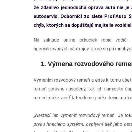
že zdanlivo jednoduchá oprava auta nie je 
autoservis. Odborníci zo siete ProfiAuto Se
chýb, ktorých sa dopúšťajú majitelia vozidi
Na základe online príručiek robia vodiči
špecializovaných nástrojov, ktoré sú pri mnohý
1. Výmena rozvodového reme
Vymením rozvodový remeň a ešte k tomu ušetrím
remeň správne nasadený, tak ich namiesto úsp
remeň môže viesť k trvalému poškodeniu motora
„Nestačí len vymeniť rozvodový remeň. Je tot
prvku hnacieho systému ovplyvní tiež jeho osta