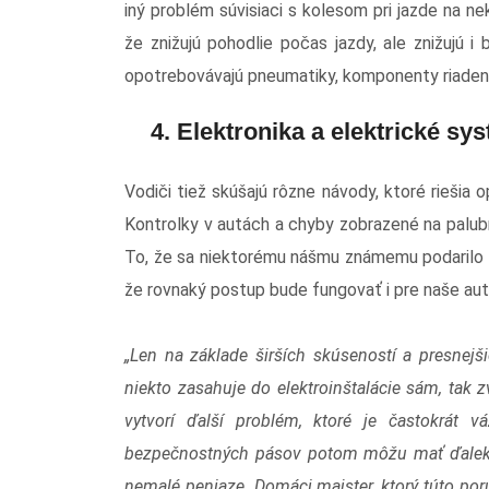
iný problém súvisiaci s kolesom pri jazde na ne
že znižujú pohodlie počas jazdy, ale znižujú i
opotrebovávajú pneumatiky, komponenty riadeni
4. Elektronika a elektrické sy
Vodiči tiež skúšajú rôzne návody, ktoré riešia
Kontrolky v autách a chyby zobrazené na palub
To, že sa niektorému nášmu známemu podarilo 
že rovnaký postup bude fungovať i pre naše au
„Len na základe širších skúseností a presnej
niekto zasahuje do elektroinštalácie sám, tak 
vytvorí ďalší problém, ktoré je častokrát vá
bezpečnostných pásov potom môžu mať ďalekos
nemalé peniaze. Domáci majster, ktorý túto p