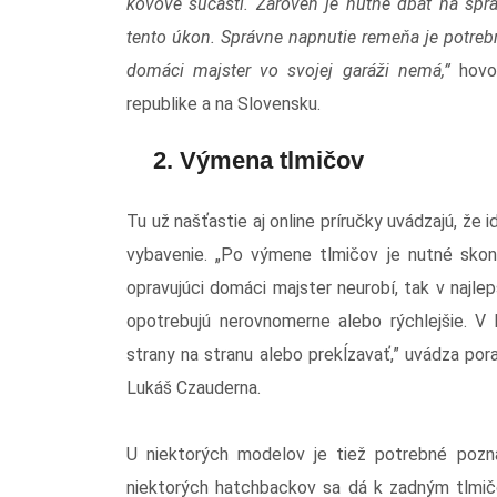
kovové súčasti. Zároveň je nutné dbať na spr
tento úkon. Správne napnutie remeňa je potrebn
domáci majster vo svojej garáži nemá,”
hovor
republike a na Slovensku.
2. Výmena tlmičov
Tu už našťastie aj online príručky uvádzajú, že id
vybavenie. „Po výmene tlmičov je nutné skont
opravujúci domáci majster neurobí, tak v najle
opotrebujú nerovnomerne alebo rýchlejšie. V
strany na stranu alebo prekĺzavať,” uvádza por
Lukáš Czauderna.
U niektorých modelov je tiež potrebné pozna
niektorých hatchbackov sa dá k zadným tlmičo