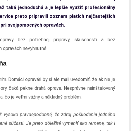
až taká jednoduchá a je lepšie využiť profesionálny
rvice preto pripravili zoznam piatich najčastejších
el pri svojpomocných opravách.
 opravy bez potrebnej prípravy, skúseností a bez
ch opravách nevyhnutné.
ňa
. Domáci opravári by si ale mali uvedomiť, že ak nie je
ory čaká pekne drahá oprava. Nesprávne nainštalovaný
, čo je veľmi vážny a nákladný problém.
iž vysoko pravdepodobné, že zdroj poškodenia jedného
tné súčasti. Je preto dôležité vymeniť ako remene, tak i