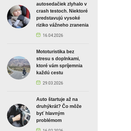
autosedačiek zlyhalo v
crash testoch. Niektoré
predstavujú vysoké
riziko vážneho zranenia
16.04.2026
Mototuristika bez
stresu s doplnkami,
ktoré vám spríjemnia
každú cestu
29.03.2026
Auto štartuje až na
druhýkrát? Čo môže
byť hlavným
problémom
16.02.2026