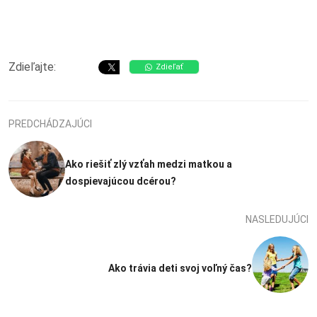
Zdieľajte:
Zdieľať
PREDCHÁDZAJÚCI
Ako riešiť zlý vzťah medzi matkou a
dospievajúcou dcérou?
NASLEDUJÚCI
Ako trávia deti svoj voľný čas?