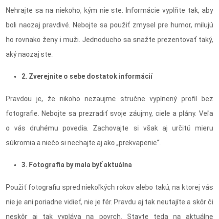
Nehrajte sa na niekoho, kým nie ste. Informácie vyplňte tak, aby
boli naozaj pravdivé. Nebojte sa použiť zmysel pre humor, milujú
ho rovnako ženy i muži. Jednoducho sa snažte prezentovať taký,
aký naozaj ste.
2. Zverejnite o sebe dostatok informácií
Pravdou je, že nikoho nezaujme stručne vyplnený profil bez
fotografie. Nebojte sa prezradiť svoje záujmy, ciele a plány. Veľa
o vás druhému povedia. Zachovajte si však aj určitú mieru
súkromia a niečo si nechajte aj ako „prekvapenie“.
3. Fotografia by mala byť aktuálna
Použiť fotografiu spred niekoľkých rokov alebo takú, na ktorej vás
nie je ani poriadne vidieť, nie je fér. Pravdu aj tak neutajíte a skôr či
neskôr aj tak vypláva na povrch. Stavte teda na aktuálne