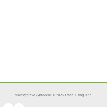
Všetky práva vyhradené © 2026 Trade Tising, s.r.o.