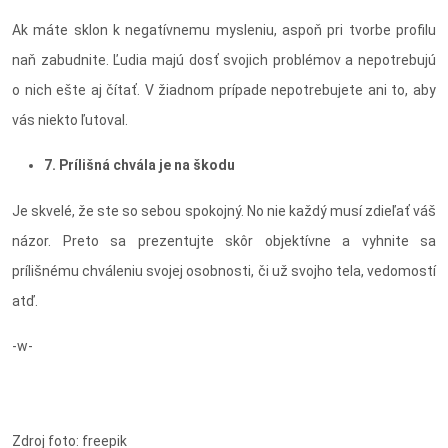
Ak máte sklon k negatívnemu mysleniu, aspoň pri tvorbe profilu
naň zabudnite. Ľudia majú dosť svojich problémov a nepotrebujú
o nich ešte aj čítať. V žiadnom prípade nepotrebujete ani to, aby
vás niekto ľutoval.
7. Prílišná chvála je na škodu
Je skvelé, že ste so sebou spokojný. No nie každý musí zdieľať váš
názor. Preto sa prezentujte skôr objektívne a vyhnite sa
prílišnému chváleniu svojej osobnosti, či už svojho tela, vedomostí
atď.
-w-
Zdroj foto: freepik