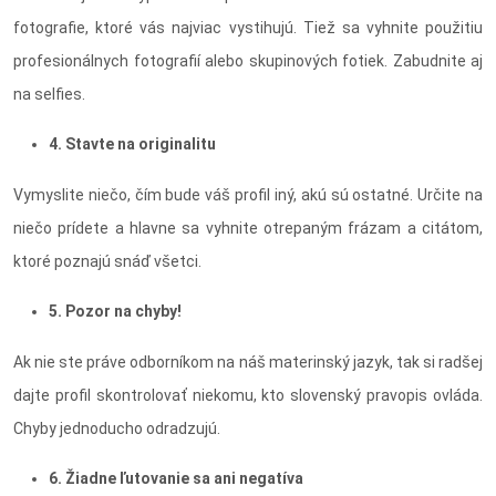
fotografie, ktoré vás najviac vystihujú. Tiež sa vyhnite použitiu
profesionálnych fotografií alebo skupinových fotiek. Zabudnite aj
na selfies.
4. Stavte na originalitu
Vymyslite niečo, čím bude váš profil iný, akú sú ostatné. Určite na
niečo prídete a hlavne sa vyhnite otrepaným frázam a citátom,
ktoré poznajú snáď všetci.
5. Pozor na chyby!
Ak nie ste práve odborníkom na náš materinský jazyk, tak si radšej
dajte profil skontrolovať niekomu, kto slovenský pravopis ovláda.
Chyby jednoducho odradzujú.
6. Žiadne ľutovanie sa ani negatíva