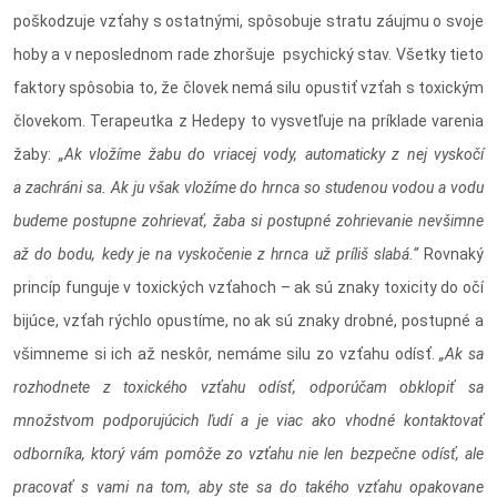
poškodzuje vzťahy s ostatnými, spôsobuje stratu záujmu o svoje
hoby a v neposlednom rade zhoršuje psychický stav. Všetky tieto
faktory spôsobia to, že človek nemá silu opustiť vzťah s toxickým
človekom. Terapeutka z Hedepy to vysvetľuje na príklade varenia
žaby:
„Ak vložíme žabu do vriacej vody, automaticky z nej vyskočí
a zachráni sa. Ak ju však vložíme do hrnca so studenou vodou a vodu
budeme postupne zohrievať, žaba si postupné zohrievanie nevšimne
až do bodu, kedy je na vyskočenie z hrnca už príliš slabá.“
Rovnaký
princíp funguje v toxických vzťahoch – ak sú znaky toxicity do očí
bijúce, vzťah rýchlo opustíme, no ak sú znaky drobné, postupné a
všimneme si ich až neskôr, nemáme silu zo vzťahu odísť.
„Ak sa
rozhodnete z toxického vzťahu odísť, odporúčam obklopiť sa
množstvom podporujúcich ľudí a je viac ako vhodné kontaktovať
odborníka, ktorý vám pomôže zo vzťahu nie len bezpečne odísť, ale
pracovať s vami na tom, aby ste sa do takého vzťahu opakovane