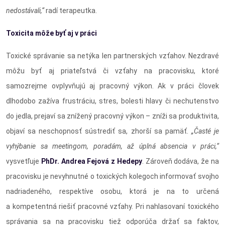
nedostávali,“
radí terapeutka.
Toxicita môže byť aj v práci
Toxické správanie sa netýka len partnerských vzťahov. Nezdravé
môžu byť aj priateľstvá či vzťahy na pracovisku, ktoré
samozrejme ovplyvňujú aj pracovný výkon. Ak v práci človek
dlhodobo zažíva frustráciu, stres, bolesti hlavy či nechutenstvo
do jedla, prejaví sa znížený pracovný výkon – zníži sa produktivita,
objaví sa neschopnosť sústrediť sa, zhorší sa pamäť.
„Časté je
vyhýbanie sa meetingom, poradám, až úplná absencia v práci,“
vysvetľuje
PhDr. Andrea Fejová z Hedepy
. Zároveň dodáva, že na
pracovisku je nevyhnutné o toxických kolegoch informovať svojho
nadriadeného, respektíve osobu, ktorá je na to určená
a kompetentná riešiť pracovné vzťahy. Pri nahlasovaní toxického
správania sa na pracovisku tiež odporúča držať sa faktov,