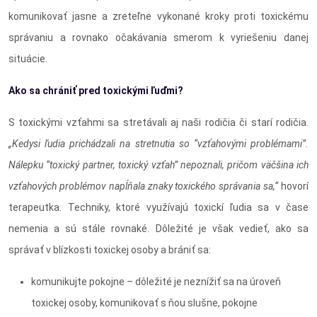
komunikovať jasne a zreteľne vykonané kroky proti toxickému
správaniu a rovnako očakávania smerom k vyriešeniu danej
situácie.
Ako sa chrániť pred toxickými ľuďmi?
S toxickými vzťahmi sa stretávali aj naši rodičia či starí rodičia.
„Kedysi ľudia prichádzali na stretnutia so “vzťahovými problémami”.
Nálepku “toxický partner, toxický vzťah” nepoznali, pričom väčšina ich
vzťahových problémov napĺňala znaky toxického správania sa,“
hovorí
terapeutka. Techniky, ktoré využívajú toxickí ľudia sa v čase
nemenia a sú stále rovnaké. Dôležité je však vedieť, ako sa
správať v blízkosti toxickej osoby a brániť sa:
komunikujte pokojne – dôležité je neznížiť sa na úroveň
toxickej osoby, komunikovať s ňou slušne, pokojne