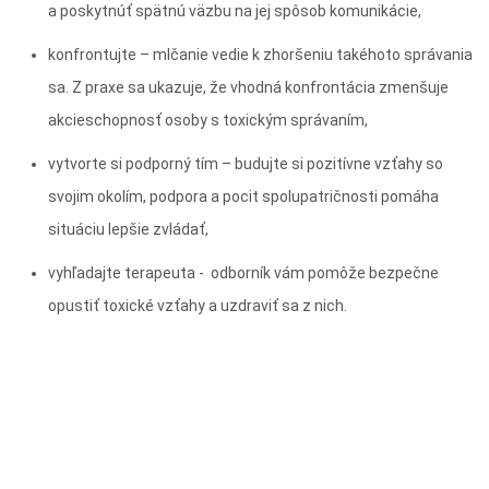
a poskytnúť spätnú väzbu na jej spôsob komunikácie,
konfrontujte – mlčanie vedie k zhoršeniu takéhoto správania
sa. Z praxe sa ukazuje, že vhodná konfrontácia zmenšuje
akcieschopnosť osoby s toxickým správaním,
vytvorte si podporný tím – budujte si pozitívne vzťahy so
svojim okolím, podpora a pocit spolupatričnosti pomáha
situáciu lepšie zvládať,
vyhľadajte terapeuta - odborník vám pomôže bezpečne
opustiť toxické vzťahy a uzdraviť sa z nich.