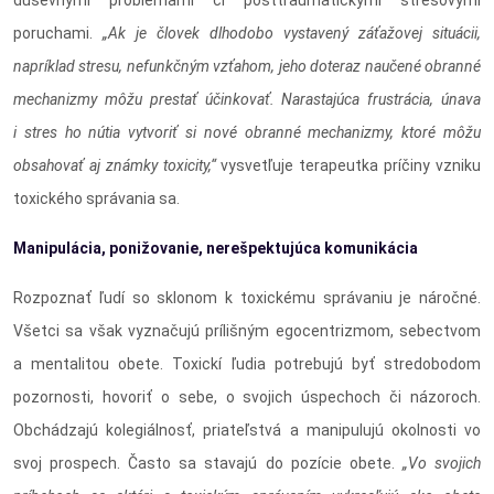
duševnými problémami či posttraumatickými stresovými
poruchami.
„Ak je človek dlhodobo vystavený záťažovej situácii,
napríklad stresu, nefunkčným vzťahom, jeho doteraz naučené obranné
mechanizmy môžu prestať účinkovať. Narastajúca frustrácia, únava
i stres ho nútia vytvoriť si nové obranné mechanizmy, ktoré môžu
obsahovať aj známky toxicity,“
vysvetľuje terapeutka príčiny vzniku
toxického správania sa.
Manipulácia, ponižovanie, nerešpektujúca komunikácia
Rozpoznať ľudí so sklonom k toxickému správaniu je náročné.
Všetci sa však vyznačujú prílišným egocentrizmom, sebectvom
a mentalitou obete. Toxickí ľudia potrebujú byť stredobodom
pozornosti, hovoriť o sebe, o svojich úspechoch či názoroch.
Obchádzajú kolegiálnosť, priateľstvá a manipulujú okolnosti vo
svoj prospech. Často sa stavajú do pozície obete.
„Vo svojich