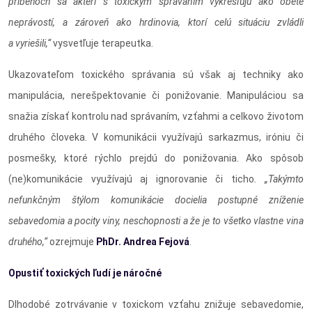
príbehoch sa aktéri s toxickým správaním vykresľujú ako obete
neprávostí, a zároveň ako hrdinovia, ktorí celú situáciu zvládli
a vyriešili,“
vysvetľuje terapeutka.
Ukazovateľom toxického správania sú však aj techniky ako
manipulácia, nerešpektovanie či ponižovanie. Manipuláciou sa
snažia získať kontrolu nad správaním, vzťahmi a celkovo životom
druhého človeka. V komunikácii využívajú sarkazmus, iróniu či
posmešky, ktoré rýchlo prejdú do ponižovania. Ako spôsob
(ne)komunikácie využívajú aj ignorovanie či ticho
. „Takýmto
nefunkčným štýlom komunikácie docielia postupné zníženie
sebavedomia a pocity viny, neschopnosti a že je to všetko vlastne vina
druhého,“
ozrejmuje
PhDr. Andrea Fejová
.
Opustiť toxických ľudí je náročné
Dlhodobé zotrvávanie v toxickom vzťahu znižuje sebavedomie,