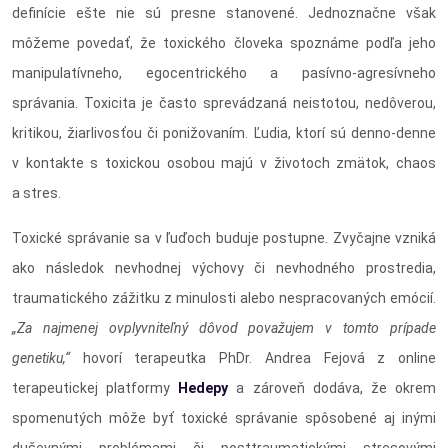
definície ešte nie sú presne stanovené. Jednoznačne však
môžeme povedať, že toxického človeka spoznáme podľa jeho
manipulatívneho, egocentrického a pasívno-agresívneho
správania. Toxicita je často sprevádzaná neistotou, nedôverou,
kritikou, žiarlivosťou či ponižovaním. Ľudia, ktorí sú denno-denne
v kontakte s toxickou osobou majú v životoch zmätok, chaos
a stres.
Toxické správanie sa v ľuďoch buduje postupne. Zvyčajne vzniká
ako následok nevhodnej výchovy či nevhodného prostredia,
traumatického zážitku z minulosti alebo nespracovaných emócií.
„Za najmenej ovplyvniteľný dôvod považujem v tomto prípade
genetiku,“
hovorí terapeutka PhDr. Andrea Fejová z online
terapeutickej platformy
Hedepy
a zároveň dodáva, že okrem
spomenutých môže byť toxické správanie spôsobené aj inými