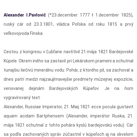
Alexander I.Pavlovič
(*23.december 1777 Ɨ 1.december 1825),
ruský cár od 23.3.1801, vládca Poľska od roku 1815 a prvý
veľkovojvoda Fínska.
Cestou z kongresu v Ľubľane navštívil 21.mája 1821 Bardejovské
Kúpele. Okrem iného sa zastavil pri Lekárskom prameni a ochutnal
tunajšiu liečivú minerálnu vodu. Pohár, z ktorého pil, sa zachoval a
dnes patrí medzi najzaujímavejšie predmety múzejnej expozície,
venovanej dejinám Bardejovských Kúpeľov. Je na ňom
vygravírovaný text:
Alexander, Russiae Imperator, 21. Maij 1821 ecce pocula gustavit
aquam acidam Bartphensem (Alexander, imperátor Ruska, 21.
mája 1821 ochutnal z tohto pohára kyslú bardejovskú vodu). Cár
sa podľa zachovaných správ zúčastnil v kúpeľoch aj na skvelom