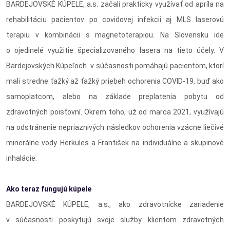
BARDEJOVSKÉ KÚPELE, a.s. začali prakticky využívať od apríla na
rehabilitáciu pacientov po covidovej infekcii aj MLS laserovú
terapiu v kombinácii s magnetoterapiou. Na Slovensku ide
o ojedinelé využitie špecializovaného lasera na tieto účely. V
Bardejovských Kúpeľoch v súčasnosti pomáhajú pacientom, ktorí
mali stredne ťažký až ťažký priebeh ochorenia COVID-19, buď ako
samoplatcom, alebo na základe preplatenia pobytu od
zdravotných poisťovní. Okrem toho, už od marca 2021, využívajú
na odstránenie nepriaznivých následkov ochorenia vzácne liečivé
minerálne vody Herkules a František na individuálne a skupinové
inhalácie.
Ako teraz fungujú kúpele
BARDEJOVSKÉ KÚPELE, a.s., ako zdravotnícke zariadenie
v súčasnosti poskytujú svoje služby klientom zdravotných