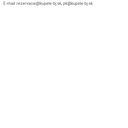
E-mail: rezervacie@kupele-bj.sk, pk@kupele-bj.sk