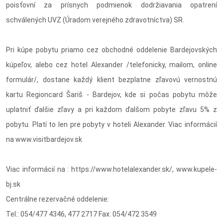
poisťovní za prísnych podmienok dodržiavania opatrení
schválených UVZ (Úradom verejného zdravotníctva) SR.
Pri kúpe pobytu priamo cez obchodné oddelenie Bardejovských
kúpeľov, alebo cez hotel Alexander /telefonicky, mailom, online
formulár/, dostane každý klient bezplatne zľavovú vernostnú
kartu Regioncard Šariš - Bardejov, kde si počas pobytu môže
uplatniť ďalšie zľavy a pri každom ďalšom pobyte zľavu 5% z
pobytu. Platí to len pre pobyty v hoteli Alexander. Viac informácií
na www.visitbardejov.sk
Viac informácií na : https://www.hotelalexander.sk/, www.kupele-
bj.sk
Centrálne rezervačné oddelenie:
Tel.: 054/477 4346, 477 2717 Fax: 054/472 3549