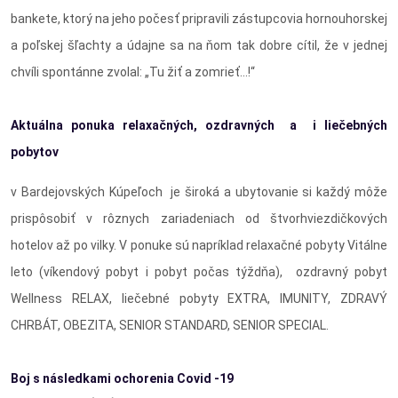
bankete, ktorý na jeho počesť pripravili zástupcovia hornouhorskej
a poľskej šľachty a údajne sa na ňom tak dobre cítil, že v jednej
chvíli spontánne zvolal: „Tu žiť a zomrieť...!“
Aktuálna ponuka relaxačných, ozdravných a i liečebných
pobytov
v Bardejovských Kúpeľoch je široká a ubytovanie si každý môže
prispôsobiť v rôznych zariadeniach od štvorhviezdičkových
hotelov až po vilky. V ponuke sú napríklad relaxačné pobyty Vitálne
leto (víkendový pobyt i pobyt počas týždňa), ozdravný pobyt
Wellness RELAX, liečebné pobyty EXTRA, IMUNITY, ZDRAVÝ
CHRBÁT, OBEZITA, SENIOR STANDARD, SENIOR SPECIAL.
Boj s následkami ochorenia Covid -19