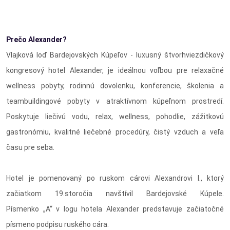
Prečo Alexander?
Vlajková loď Bardejovských Kúpeľov - luxusný štvorhviezdičkový
kongresový hotel Alexander, je ideálnou voľbou pre relaxačné
wellness pobyty, rodinnú dovolenku, konferencie, školenia a
teambuildingové pobyty v atraktívnom kúpeľnom prostredí.
Poskytuje liečivú vodu, relax, wellness, pohodlie, zážitkovú
gastronómiu, kvalitné liečebné procedúry, čistý vzduch a veľa
času pre seba.
Hotel je pomenovaný po ruskom cárovi Alexandrovi I., ktorý
začiatkom 19.storočia navštívil Bardejovské Kúpele.
Písmenko „A“ v logu hotela Alexander predstavuje začiatočné
písmeno podpisu ruského cára.