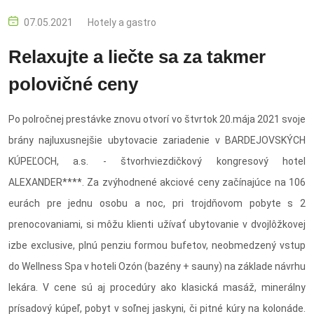
07.05.2021
Hotely a gastro
Relaxujte a liečte sa za takmer
polovičné ceny
Po polročnej prestávke znovu otvorí vo štvrtok 20.mája 2021 svoje
brány najluxusnejšie ubytovacie zariadenie v BARDEJOVSKÝCH
KÚPEĽOCH, a.s. - štvorhviezdičkový kongresový hotel
ALEXANDER****. Za zvýhodnené akciové ceny začínajúce na 106
eurách pre jednu osobu a noc, pri trojdňovom pobyte s 2
prenocovaniami, si môžu klienti užívať ubytovanie v dvojlôžkovej
izbe exclusive, plnú penziu formou bufetov, neobmedzený vstup
do Wellness Spa v hoteli Ozón (bazény + sauny) na základe návrhu
lekára. V cene sú aj procedúry ako klasická masáž, minerálny
prísadový kúpeľ, pobyt v soľnej jaskyni, či pitné kúry na kolonáde.