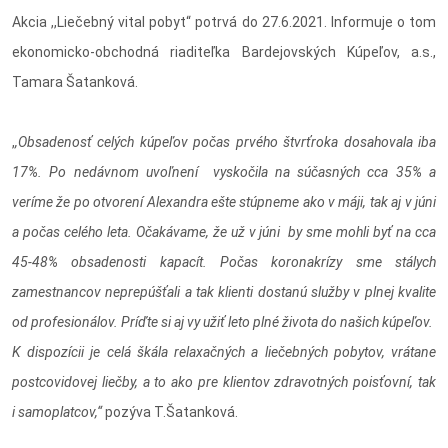
Akcia ,,Liečebný vital pobyt“ potrvá do 27.6.2021. Informuje o tom
ekonomicko-obchodná riaditeľka Bardejovských Kúpeľov, a.s.,
Tamara Šatanková.
,
,Obsadenosť celých kúpeľov počas prvého štvrťroka dosahovala iba
17%. Po nedávnom uvoľnení vyskočila na súčasných cca 35% a
veríme že po otvorení Alexandra ešte stúpneme ako v máji, tak aj v júni
a počas celého leta. Očakávame, že už v júni by sme mohli byť na cca
45-48% obsadenosti kapacít. Počas koronakrízy sme stálych
zamestnancov neprepúšťali a tak klienti dostanú služby v plnej kvalite
od profesionálov. Príďte si aj vy užiť leto plné života do našich kúpeľov.
K dispozícii je celá škála relaxačných a liečebných pobytov, vrátane
postcovidovej liečby, a to ako pre klientov zdravotných poisťovní, tak
i samoplatcov,“
pozýva T.Šatanková.