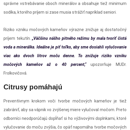
správne vstrebávanie oboch minerálov a obsahuje tiež minimum
sodíka, ktorého príjem si zase musia strážiť napríklad seniori.
Riziko vzniku močových kameňov výrazne znižuje aj dostatočný
príjem tekutín.
„Väčšinu nášho pitného režimu by mala tvoriť čistá
voda a minerálka. Ideálne je piť toľko, aby sme dosiahli vylučovanie
viac ako dvoch litrov moču denne. To znižuje riziko vzniku
močových kameňov až o 40 percent,“
upozorňuje MUDr.
Frolkovičová.
Citrusy pomáhajú
Preventívnym krokom voči tvorbe močových kameňov je tiež
zabrániť, aby sa vápnik vo zvýšenej miere vylučoval močom. Preto
odborníci neodporúčajú dopĺňať si ho výživovými doplnkami, ktoré
vylučovanie do moču zvýšia, čo opäť napomáha tvorbe močových