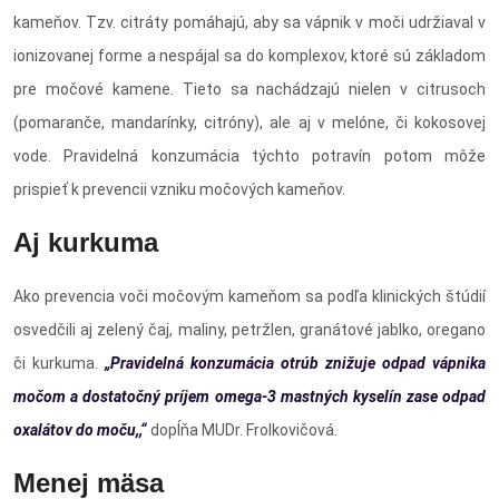
kameňov. Tzv. citráty pomáhajú, aby sa vápnik v moči udržiaval v
ionizovanej forme a nespájal sa do komplexov, ktoré sú základom
pre močové kamene. Tieto sa nachádzajú nielen v citrusoch
(pomaranče, mandarínky, citróny), ale aj v melóne, či kokosovej
vode. Pravidelná konzumácia týchto potravín potom môže
prispieť k prevencii vzniku močových kameňov.
Aj kurkuma
Ako prevencia voči močovým kameňom sa podľa klinických štúdií
osvedčili aj zelený čaj, maliny, petržlen, granátové jablko, oregano
či kurkuma.
„Pravidelná konzumácia otrúb znižuje odpad vápnika
močom a dostatočný príjem omega-3 mastných kyselín zase odpad
oxalátov do moču,,“
dopĺňa MUDr. Frolkovičová.
Menej mäsa