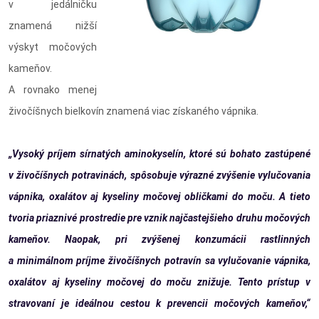
v jedálničku
znamená nižší
výskyt močových
kameňov.
A rovnako menej
živočíšnych bielkovín znamená viac získaného vápnika.
„Vysoký príjem sírnatých aminokyselín, ktoré sú bohato zastúpené
v živočíšnych potravinách, spôsobuje výrazné zvýšenie vylučovania
vápnika, oxalátov aj kyseliny močovej obličkami do moču. A tieto
tvoria priaznivé prostredie pre vznik najčastejšieho druhu močových
kameňov. Naopak, pri zvýšenej konzumácii rastlinných
a minimálnom príjme živočíšnych potravín sa vylučovanie vápnika,
oxalátov aj kyseliny močovej do moču znižuje. Tento prístup v
stravovaní je ideálnou cestou k prevencii močových kameňov,“