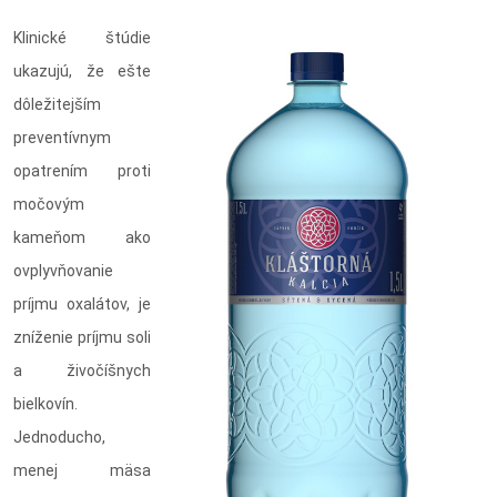
Klinické štúdie
ukazujú, že ešte
dôležitejším
preventívnym
opatrením proti
močovým
kameňom ako
ovplyvňovanie
príjmu oxalátov, je
zníženie príjmu soli
a živočíšnych
bielkovín.
Jednoducho,
menej mäsa