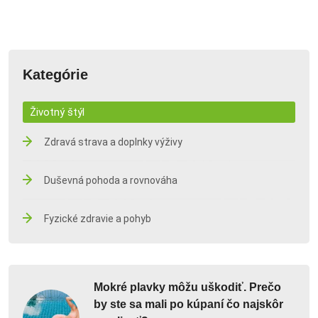
Kategórie
Životný štýl
Zdravá strava a doplnky výživy
Duševná pohoda a rovnováha
Fyzické zdravie a pohyb
Mokré plavky môžu uškodiť. Prečo
by ste sa mali po kúpaní čo najskôr