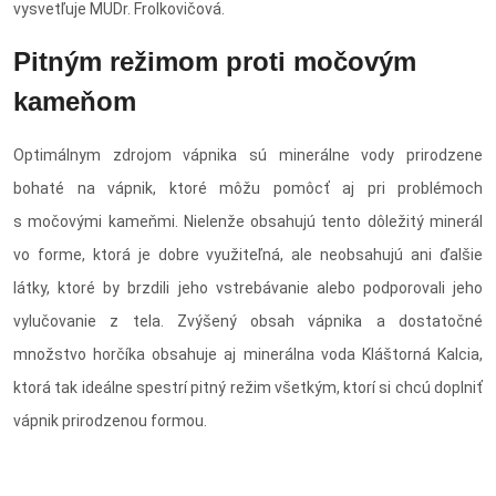
vysvetľuje MUDr. Frolkovičová.
Pitným režimom proti močovým
kameňom
Optimálnym zdrojom vápnika sú minerálne vody prirodzene
bohaté na vápnik, ktoré môžu pomôcť aj pri problémoch
s močovými kameňmi. Nielenže obsahujú tento dôležitý minerál
vo forme, ktorá je dobre využiteľná, ale neobsahujú ani ďalšie
látky, ktoré by brzdili jeho vstrebávanie alebo podporovali jeho
vylučovanie z tela. Zvýšený obsah vápnika a dostatočné
množstvo horčíka obsahuje aj minerálna voda Kláštorná Kalcia,
ktorá tak ideálne spestrí pitný režim všetkým, ktorí si chcú doplniť
vápnik prirodzenou formou.