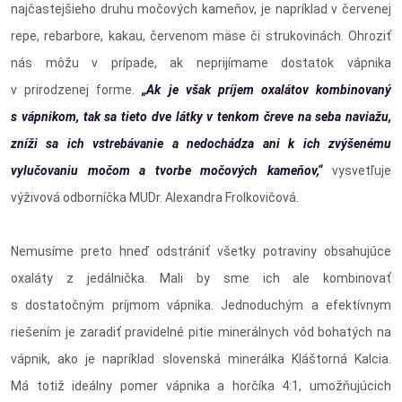
najčastejšieho druhu močových kameňov, je napríklad v červenej
repe, rebarbore, kakau, červenom mäse či strukovinách. Ohroziť
nás môžu v prípade, ak neprijímame dostatok vápnika
v prirodzenej forme.
„Ak je však príjem oxalátov kombinovaný
s vápnikom, tak sa tieto dve látky v tenkom čreve na seba naviažu,
zníži sa ich vstrebávanie a nedochádza ani k ich zvýšenému
vylučovaniu močom a tvorbe močových kameňov,“
vysvetľuje
výživová odborníčka MUDr. Alexandra Frolkovičová.
Nemusíme preto hneď odstrániť všetky potraviny obsahujúce
oxaláty z jedálnička. Mali by sme ich ale kombinovať
s dostatočným príjmom vápnika. Jednoduchým a efektívnym
riešením je zaradiť pravidelné pitie minerálnych vôd bohatých na
vápnik, ako je napríklad slovenská minerálka Kláštorná Kalcia.
Má totiž ideálny pomer vápnika a horčíka 4:1, umožňujúcich