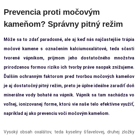
Prevencia proti močovým
kameňom? Správny pitný režim
Môže sa to zdať paradoxné, ale aj keď nás najčastejšie trápia
močové kamene s označením kalciumoxalátové, teda sčasti
tvorené vápnikom, príjmom jeho dostatočného množstva
prirodzenou formou riziko ich tvorby práve naopak znižujeme.
Ďalším ochranným faktorom pred tvorbou močových kameňov
je aj dostatočný pitný režim, preto je úplne ideálne zaradiť doň
minerálne vody bohaté na vápnik. Vápnik sa tam nachádza vo
voľnej, ionizovanej forme, ktorú vie naše telo efektívne využiť,
napríklad aj ako prevenciu voči močovým kameňom.
Vysoký obsah oxalátov, teda kyseliny šťavelovej, druhej zložky