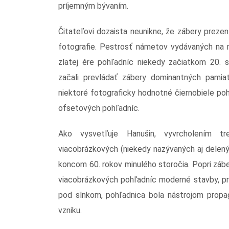
príjemným bývaním.
Čitateľovi dozaista neunikne, že zábery prezent
fotografie. Pestrosť námetov vydávaných na m
zlatej ére pohľadníc niekedy začiatkom 20. s
začali prevládať zábery dominantných pamiat
niektoré fotograficky hodnotné čiernobiele po
ofsetových pohľadníc.
Ako vysvetľuje Hanušin, vyvrcholením 
viacobrázkových (niekedy nazývaných aj delený
koncom 60. rokov minulého storočia. Popri zá
viacobrázkových pohľadníc moderné stavby, pr
pod slnkom, pohľadnica bola nástrojom propa
vzniku.