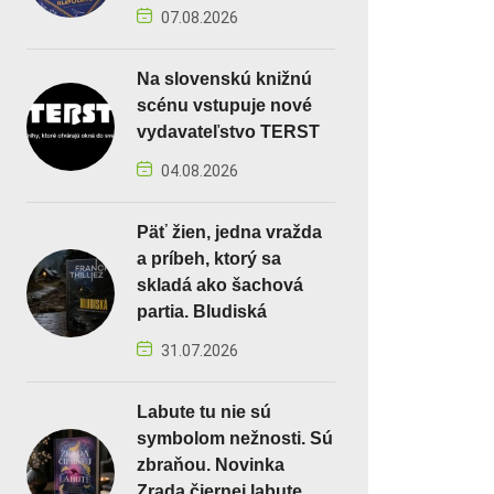
07.08.2026
Na slovenskú knižnú
scénu vstupuje nové
vydavateľstvo TERST
04.08.2026
Päť žien, jedna vražda
a príbeh, ktorý sa
skladá ako šachová
partia. Bludiská
31.07.2026
Labute tu nie sú
symbolom nežnosti. Sú
zbraňou. Novinka
Zrada čiernej labute