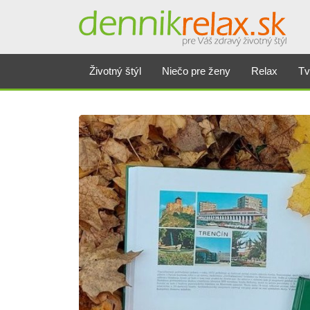
Životný štýl
Niečo pre ženy
Relax
Tv