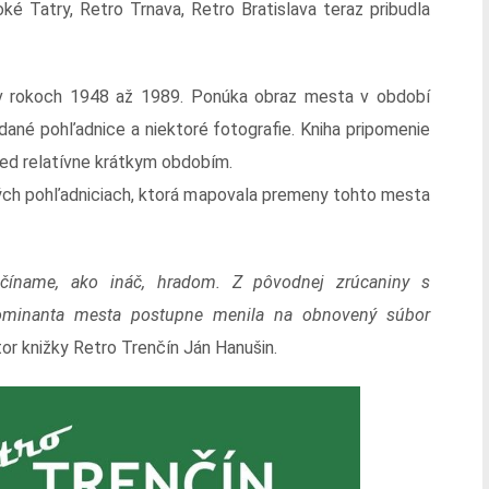
ké Tatry, Retro Trnava, Retro Bratislava teraz pribudla
v rokoch 1948 až 1989. Ponúka obraz mesta v období
dané pohľadnice a niektoré fotografie. Kniha pripomenie
red relatívne krátkym obdobím.
rých pohľadniciach, ktorá mapovala premeny tohto mesta
začíname, ako ináč, hradom. Z pôvodnej zrúcaniny s
ominanta mesta postupne menila na obnovený súbor
or knižky Retro Trenčín Ján Hanušin.