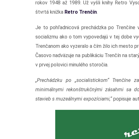
rokov 1948 až 1989. Už vyšli knihy Retro Vyso
štvrtá knižka
Retro Trenčín
.
Je to pohľadnicová prechádzka po Trenčíne 
socializmu ako o tom vypovedajú v tej dobe vy
Trenčanom ako vyzeralo a čím žilo ich mesto p
Časovo nadväzuje na publikáciu Trenčín na sta
v prvej polovici minulého storočia.
„Prechádzku po „socialistickom“ Trenčíne 
minimálnymi rekonštrukčnými zásahmi sa d
stavieb s muzeálnymi expozíciami,“
popisuje aut