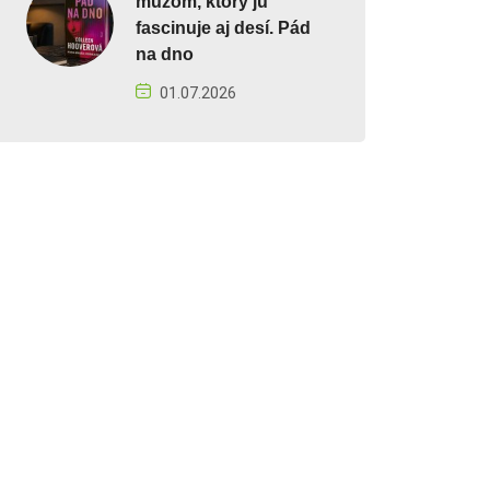
mužom, ktorý ju
fascinuje aj desí. Pád
na dno
01.07.2026