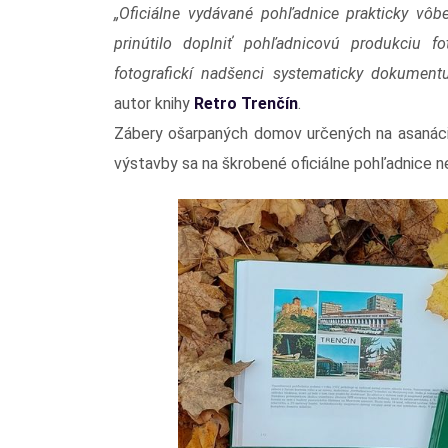
„Oficiálne vydávané pohľadnice prakticky vôb
prinútilo doplniť pohľadnicovú produkciu f
fotografickí nadšenci systematicky dokument
autor knihy
Retro Trenčín
.
Zábery ošarpaných domov určených na asanáci
výstavby sa na škrobené oficiálne pohľadnice ned