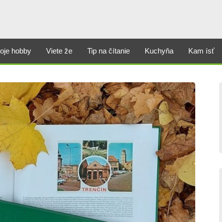
oje hobby
Viete že
Tip na čítanie
Kuchyňa
Kam ísť