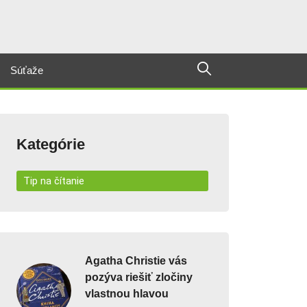
Súťaže
Kategórie
Tip na čítanie
Agatha Christie vás
pozýva riešiť zločiny
vlastnou hlavou