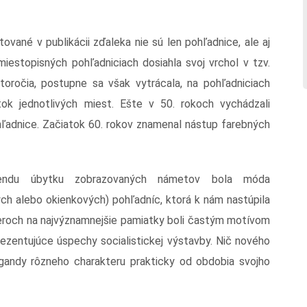
ované v publikácii zďaleka nie sú len pohľadnice, ale aj
iestopisných pohľadniciach dosiahla svoj vrchol v tzv.
toročia, postupne sa však vytrácala, na pohľadniciach
ok jednotlivých miest. Ešte v 50. rokoch vychádzali
hľadnice. Začiatok 60. rokov znamenal nástup farebných
trendu úbytku zobrazovaných námetov bola móda
ch alebo okienkových) pohľadníc, ktorá k nám nastúpila
beroch na najvýznamnejšie pamiatky boli častým motívom
ezentujúce úspechy socialistickej výstavby. Nič nového
gandy rôzneho charakteru prakticky od obdobia svojho