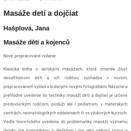
Masáže detí a dojčiat
Hašplová, Jana
Masáže dětí a kojenců
Nové, prepracované vydanie
Klasická kniha o detských masážach, ktorá zmenila život
desaťitisícom detí a ich rodičov, vychádza v novom,
prepracovanom vydaní s krásnymi novými fotografiami. Názorné a
prehľadné uvedenie do techniky masáží detí a dojčiat je určené
predovšetkým rodičom, poslúži ale i pediatrom, v materských
centrách, neonatologických oddeleniach či vo výukových kurzoch.
Vedľa teoretického uvedenia do problematiky masáží, významu
dotyku pre komunikáciu s dieťaťom i pre jeho celkový rozvoj a