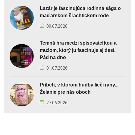
Lazár je fascinujúca rodinná sága o
maďarskom šľachtickom rode
09.07.2026
Temná hra medzi spisovateľkou a
mužom, ktorý ju fascinuje aj desí.
Pád na dno
01.07.2026
Príbeh, v ktorom hudba lieči rany...
Želanie pre nás oboch
27.06.2026