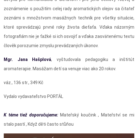
zoznámenie s použitím celej rady aromatických olejov sa čitateľ
zeznámi s množstvom masážnych techník pre všetky situácie,
ktoré sprevádzajú prvné roky života dieťaťa. Vďaka názorným
fotografiám nie je ťažké si ich osvojiť a vďaka zasvätenému textu
člověk porozumie zmyslu prevádzaných úkonov.
Mgr. Jana Hašplová
, vyštudovala pedagogiku a inštitút
aromaterapie. Masážam detí sa venuje viac ako 20 rokov.
váz., 136 str., 349 Kč
Vydalo vydavateľstvo PORTÁL
K téme tiež doporučujeme:
Mateřský koučink , Mateřství se mi
stalo pastí , Když děti často stůňou