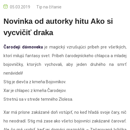
05.03.2019
Tip na čítanie
Novinka od autorky hitu Ako si
vycvičiť draka
Čarodeji dávnoveku
je magický vzrušujúci príbeh pre všetkých,
ktorí milujú fantasy svet. Príbeh čarodejníckeho chlapca a mladej
bojovníčky, ktorých vychovali, aby jeden druhého na smrť
nenávideli!
Stig je dievča z kmeňa Bojovníkov.
Xar je chlapec z kmeňa Čarodejov.
Stretnú sa v strede temného Zlolesa.
Xar má prísne zakázané doň vstúpiť, no keď hľadá svoje čary, nič
ho neodradí. Stig má zase ako všetci bojovníci zakázané čarovať.
Ale čo má urobiť, keď jej domáci maznáčik – Začarovaná lyžička