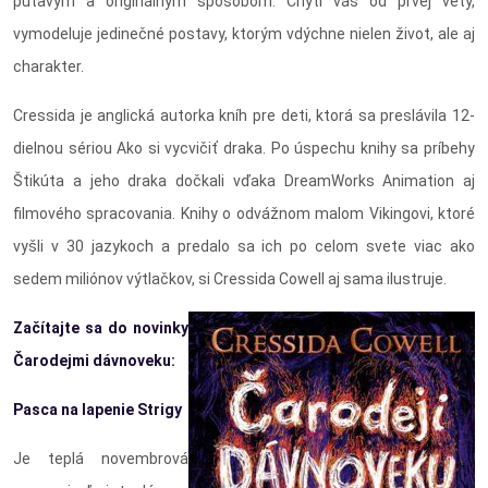
pútavým a originálnym spôsobom. Chytí vás od prvej vety,
vymodeluje jedinečné postavy, ktorým vdýchne nielen život, ale aj
charakter.
Cressida je anglická autorka kníh pre deti, ktorá sa preslávila 12-
dielnou sériou Ako si vycvičiť draka. Po úspechu knihy sa príbehy
Štikúta a jeho draka dočkali vďaka DreamWorks Animation aj
filmového spracovania. Knihy o odvážnom malom Vikingovi, ktoré
vyšli v 30 jazykoch a predalo sa ich po celom svete viac ako
sedem miliónov výtlačkov, si Cressida Cowell aj sama ilustruje.
Začítajte sa do novinky
Čarodejmi dávnoveku:
Pasca na lapenie Strigy
Je teplá novembrová