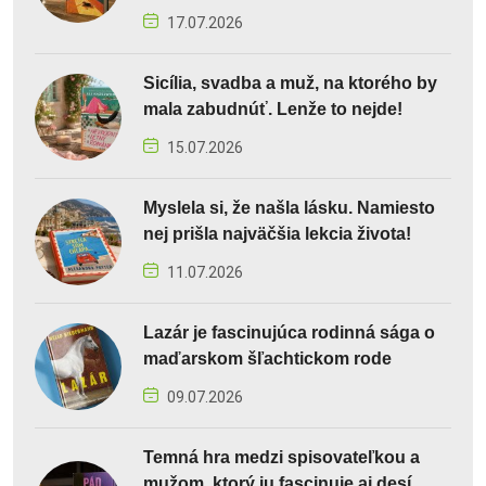
17.07.2026
Sicília, svadba a muž, na ktorého by
mala zabudnúť. Lenže to nejde!
15.07.2026
Myslela si, že našla lásku. Namiesto
nej prišla najväčšia lekcia života!
11.07.2026
Lazár je fascinujúca rodinná sága o
maďarskom šľachtickom rode
09.07.2026
Temná hra medzi spisovateľkou a
mužom, ktorý ju fascinuje aj desí.