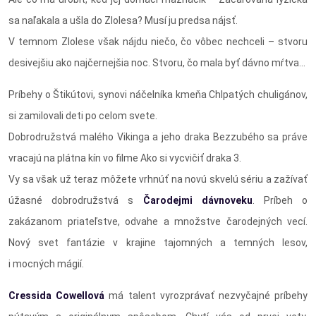
sa naľakala a ušla do Zlolesa? Musí ju predsa nájsť.
V temnom Zlolese však nájdu niečo, čo vôbec nechceli – stvoru
desivejšiu ako najčernejšia noc. Stvoru, čo mala byť dávno mŕtva...
Príbehy o Štikútovi, synovi náčelníka kmeňa Chlpatých chuligánov,
si zamilovali deti po celom svete.
Dobrodružstvá malého Vikinga a jeho draka Bezzubého sa práve
vracajú na plátna kín vo filme Ako si vycvičiť draka 3.
Vy sa však už teraz môžete vrhnúť na novú skvelú sériu a zažívať
úžasné dobrodružstvá s
Čarodejmi dávnoveku
. Príbeh o
zakázanom priateľstve, odvahe a množstve čarodejných vecí.
Nový svet fantázie v krajine tajomných a temných lesov,
i mocných mágií.
Cressida Cowellová
má talent vyrozprávať nezvyčajné príbehy