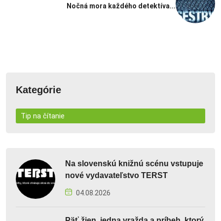
Nočná mora každého detektíva...
Kategórie
Tip na čítanie
Na slovenskú knižnú scénu vstupuje
nové vydavateľstvo TERST
04.08.2026
Päť žien, jedna vražda a príbeh, ktorý