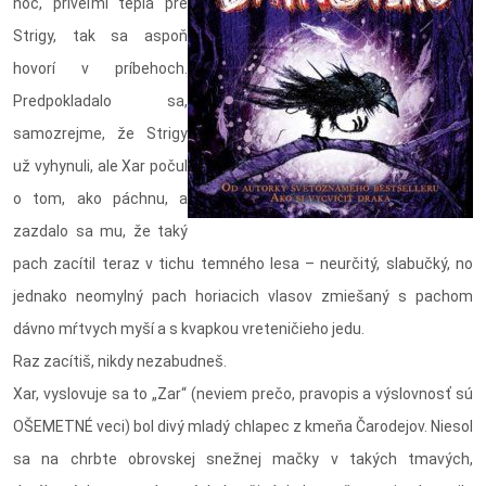
noc, priveľmi teplá pre
Strigy, tak sa aspoň
hovorí v príbehoch.
Predpokladalo sa,
samozrejme, že Strigy
už vyhynuli, ale Xar počul
o tom, ako páchnu, a
zazdalo sa mu, že taký
pach zacítil teraz v tichu temného lesa – neurčitý, slabučký, no
jednako neomylný pach horiacich vlasov zmiešaný s pachom
dávno mŕtvych myší a s kvapkou vreteničieho jedu.
Raz zacítiš, nikdy nezabudneš.
Xar, vyslovuje sa to „Zar“ (neviem prečo, pravopis a výslovnosť sú
OŠEMETNÉ veci) bol divý mladý chlapec z kmeňa Čarodejov. Niesol
sa na chrbte obrovskej snežnej mačky v takých tmavých,