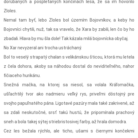
dorúbaných a pospletaných končinách lesa, že sa im hovorilo
Zloles.
Nemal tam byť, lebo Zloles bol územím Bojovníkov, a keby ho
Bojovníci chytili, nuž, tak sa vravelo, že Xara by zabili, len čo by ho
zbadali. Hlava by mu šla dole! Tak kázala milá bojovnícka obyčaj.
No Xar nevyzeral ani trocha ustráchaný.
Bol to veselý strapatý chalan s velikánskou šticou, ktorá mu letela
z čela dohora, akoby sa náhodou dostal do neviditeľného, nahor
fičiaceho hurikánu.
Snežná mačka, na ktorej sa niesol, sa volala Kráľomačka,
ušľachtilý tvor ako nadmieru veľký rys, priveľmi dôstojný pre
svojho papuľnatého pána. Ligotavé pazúry mala také zakrivené, až
sa zdali neskutočné, srsť takú hustú, že pripomínala prachový
sneh a bola takej sýtej striebristosivej farby, až hrala domodra.
Cez les bežala rýchlo, ale ticho, ušami s čiernymi končekmi