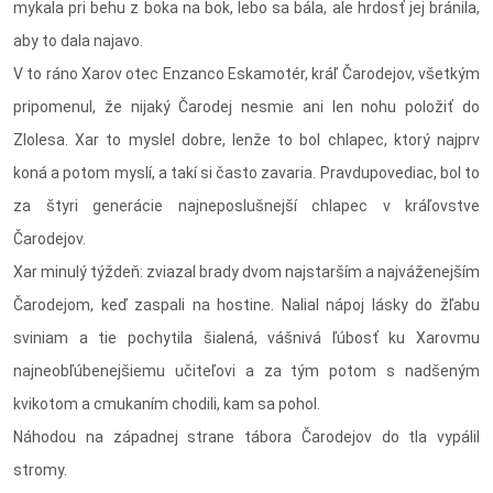
mykala pri behu z boka na bok, lebo sa bála, ale hrdosť jej bránila,
aby to dala najavo.
V to ráno Xarov otec Enzanco Eskamotér, kráľ Čarodejov, všetkým
pripomenul, že nijaký Čarodej nesmie ani len nohu položiť do
Zlolesa. Xar to myslel dobre, lenže to bol chlapec, ktorý najprv
koná a potom myslí, a takí si často zavaria. Pravdupovediac, bol to
za štyri generácie najneposlušnejší chlapec v kráľovstve
Čarodejov.
Xar minulý týždeň: zviazal brady dvom najstarším a najváženejším
Čarodejom, keď zaspali na hostine. Nalial nápoj lásky do žľabu
sviniam a tie pochytila šialená, vášnivá ľúbosť ku Xarovmu
najneobľúbenejšiemu učiteľovi a za tým potom s nadšeným
kvikotom a cmukaním chodili, kam sa pohol.
Náhodou na západnej strane tábora Čarodejov do tla vypálil
stromy.