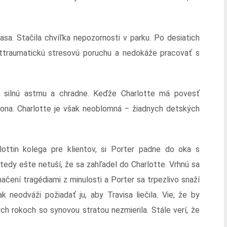
sa. Stačila chvíľka nepozornosti v parku. Po desiatich
ttraumatickú stresovú poruchu a nedokáže pracovať s
á silnú astmu a chradne. Keďže Charlotte má povesť
a ona. Charlotte je však neoblomná ‒ žiadnych detských
lottin kolega pre klientov, si Porter padne do oka s
tedy ešte netuší, že sa zahľadel do Charlotte. Vrhnú sa
čení tragédiami z minulosti a Porter sa trpezlivo snaží
k neodváži požiadať ju, aby Travisa liečila. Vie, že by
ých rokoch so synovou stratou nezmierila. Stále verí, že