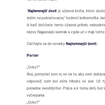
"
Najtemnejší úsvit
je úžasná kniha, ktorú doslo
teším na pokračovanie,"
hodnotí knihomoľka Jan
A keď dočítate tento úžasná príbeh, nebudete
názov Najjasnejší súmrak a vyjde už v máji tohto
Začítajte sa do novinky
Najtemnejší úsvit:
Porter
„Ocko?”
Áno, pomyslel som si, no na to, aby som dokáza
odpoveď, som bol ešte hlboko vo sne. Už t
poriadne neoddýchol. Práca a k tomu deti, bol 
vyčerpania.
„Ocko?“