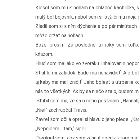
Klesol som mu k nohám na chladné kachličky, sr
malý bol bojovník, nebol som si istý, či mu moj
Zladil som si s ním dýchanie a po pár minútach
môže držať na nohách.
Bože, prosím. Za posledné tri roky som toľko
kňazom.
Hruď som mal ako vo zveráku. Inhalovanie nepo
Stiahlo mi žalúdok. Bude ma nenávidieť. Ale bo
aj keby ma mali zničiť. Jeho bolesť a utrpenie kol
nás to všetkých. Ak by sa niečo stalo, budem mu
Sľúbil som mu, že sa o neho postarám. „Hannah,
„Nie!“ zachrapčal Travis.
Zavrel som oči a oprel si hlavu o jeho plece. „Ka
„Nepôjdem... tam,“ sipel.
Preglgol som, aby som zahnal pocity, ktoré ma 