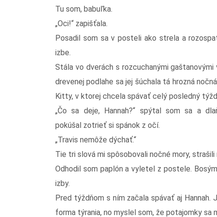
Tu som, babuľka.
„Oci!“ zapišťala.
Posadil som sa v posteli ako strela a rozospa
izbe.
Stála vo dverách s rozcuchanými gaštanovými 
drevenej podlahe sa jej šúchala tá hrozná nočn
Kitty, v ktorej chcela spávať celý posledný týž
„Čo sa deje, Hannah?“ spýtal som sa a dl
pokúšal zotrieť si spánok z očí.
„Travis nemôže dýchať.“
Tie tri slová mi spôsobovali nočné mory, strašili 
Odhodil som paplón a vyletel z postele. Bosý
izby.
Pred týždňom s ním začala spávať aj Hannah. Jej
forma týrania, no myslel som, že potajomky sa 