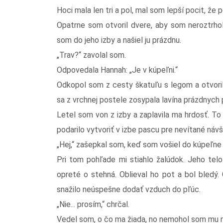
Hoci mala len tri a pol, mal som lepší pocit, že 
Opatrne som otvoril dvere, aby som neroztrhol
som do jeho izby a našiel ju prázdnu.
„Trav?“ zavolal som.
Odpovedala Hannah: „Je v kúpeľni.“
Odkopol som z cesty škatuľu s legom a otvoril 
sa z vrchnej postele zosypala lavína prázdnych p
Letel som von z izby a zaplavila ma hrdosť. To 
podarilo vytvoriť v izbe pascu pre nevítané návš
„Hej,“ zašepkal som, keď som vošiel do kúpeľne
Pri tom pohľade mi stiahlo žalúdok. Jeho telo
opreté o stehná. Oblieval ho pot a bol bledý
snažilo neúspešne dodať vzduch do pľúc.
„Nie... prosím,“ chrčal.
Vedel som, o čo ma žiada, no nemohol som mu ni