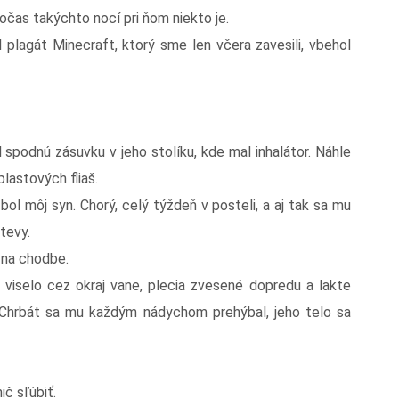
počas takýchto nocí pri ňom niekto je.
 plagát Minecraft, ktorý sme len včera zavesili, vbehol
spodnú zásuvku v jeho stolíku, kde mal inhalátor. Náhle
lastových fliaš.
bol môj syn. Chorý, celý týždeň v posteli, a aj tak sa mu
tevy.
 na chodbe.
 viselo cez okraj vane, plecia zvesené dopredu a lakte
. Chrbát sa mu každým nádychom prehýbal, jeho telo sa
č sľúbiť.