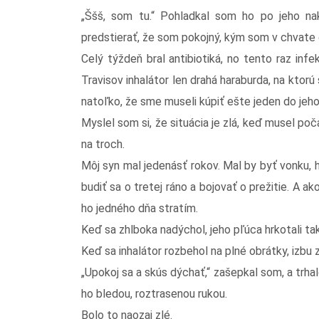
„Ššš, som tu.“ Pohladkal som ho po jeho nak
predstierať, že som pokojný, kým som v chvate c
Celý týždeň bral antibiotiká, no tento raz inf
Travisov inhalátor len drahá haraburda, na ktorú
natoľko, že sme museli kúpiť ešte jeden do jeho
Myslel som si, že situácia je zlá, keď musel po
na troch.
Môj syn mal jedenásť rokov. Mal by byť vonku, h
budiť sa o tretej ráno a bojovať o prežitie. A ako
ho jedného dňa stratím.
Keď sa zhlboka nadýchol, jeho pľúca hrkotali t
Keď sa inhalátor rozbehol na plné obrátky, izbu 
„Upokoj sa a skús dýchať,“ zašepkal som, a trha
ho bledou, roztrasenou rukou.
Bolo to naozaj zlé.