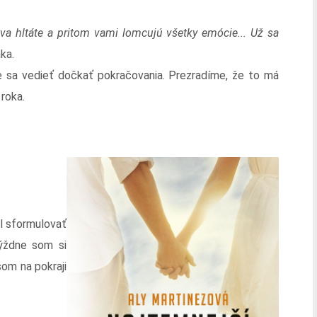
va hltáte a pritom vami lomcujú všetky emócie... Už sa
ka.
 sa vedieť dočkať pokračovania. Prezradíme, že to má
 roka.
l sformulovať
ýždne som si
som na pokraji