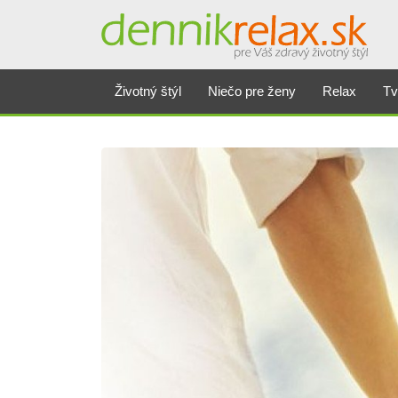
Životný štýl
Niečo pre ženy
Relax
Tv