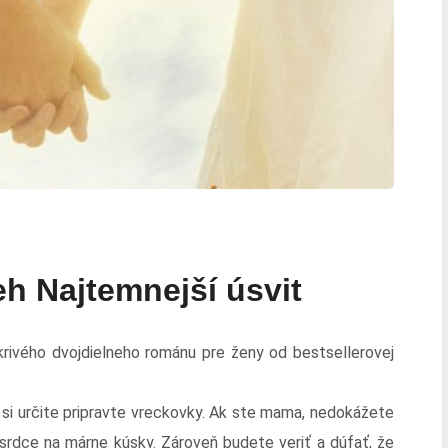
eh Najtemnejší úsvit
skrivého dvojdielneho románu pre ženy od bestsellerovej
 si určite pripravte vreckovky. Ak ste mama, nedokážete
e srdce na márne kúsky. Zároveň budete veriť a dúfať, že