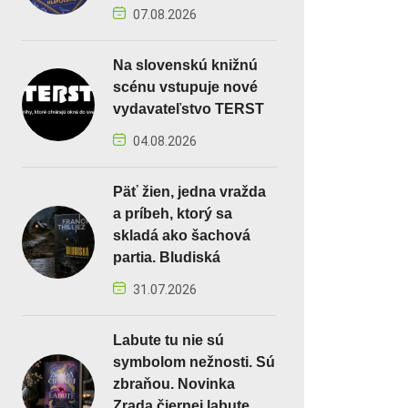
07.08.2026
Na slovenskú knižnú
scénu vstupuje nové
vydavateľstvo TERST
04.08.2026
Päť žien, jedna vražda
a príbeh, ktorý sa
skladá ako šachová
partia. Bludiská
31.07.2026
Labute tu nie sú
symbolom nežnosti. Sú
zbraňou. Novinka
Zrada čiernej labute