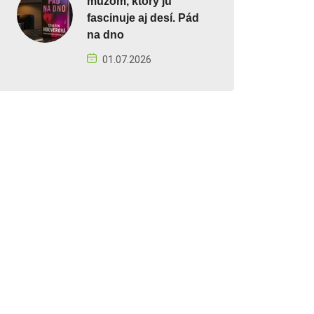
mužom, ktorý ju
fascinuje aj desí. Pád
na dno
01.07.2026