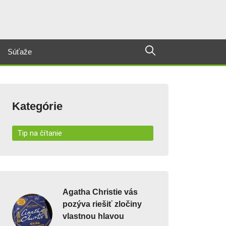
Súťaže
Kategórie
Tip na čítanie
Agatha Christie vás
pozýva riešiť zločiny
vlastnou hlavou