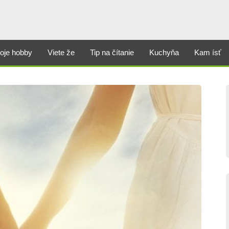
oje hobby
Viete že
Tip na čítanie
Kuchyňa
Kam ísť