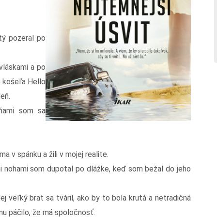
tý pozeral po
vláskami a po
á košeľa Hello
deň.
aňami som sa
ma v spánku a žili v mojej realite.
mi nohami som dupotal po dlážke, keď som bežal do jeho
 veľký brat sa tváril, ako by to bola krutá a netradičná
mu páčilo, že má spoločnosť.