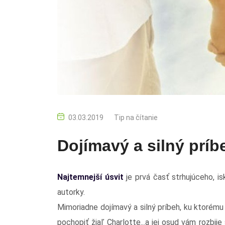
03.03.2019
Tip na čítanie
Dojímavý a silný príb
Najtemnejší úsvit
je prvá časť strhujúceho, i
autorky.
Mimoriadne dojímavý a silný príbeh, ku ktorému
pochopiť žiaľ Charlotte...a jej osud vám rozbij