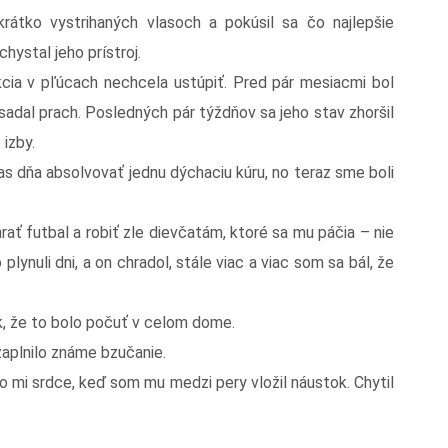
rátko vystrihaných vlasoch a pokúsil sa čo najlepšie
hystal jeho prístroj.
ekcia v pľúcach nechcela ustúpiť. Pred pár mesiacmi bol
 sadal prach. Posledných pár týždňov sa jeho stav zhoršil
 izby.
čas dňa absolvovať jednu dýchaciu kúru, no teraz sme boli
rať futbal a robiť zle dievčatám, ktoré sa mu páčia – nie
 plynuli dni, a on chradol, stále viac a viac som sa bál, že
ak, že to bolo počuť v celom dome.
zaplnilo známe bzučanie.
lo mi srdce, keď som mu medzi pery vložil náustok. Chytil