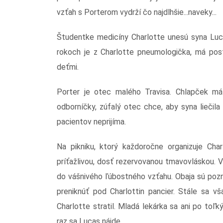
vzťah s Porterom vydrží čo najdlhšie...naveky...
Študentke medicíny Charlotte unesú syna Luca
rokoch je z Charlotte pneumologička, má pos
deťmi.
Porter je otec malého Travisa. Chlapček m
odborníčky, zúfalý otec chce, aby syna liečil
pacientov neprijíma.
Na pikniku, ktorý každoročne organizuje Char
príťažlivou, dosť rezervovanou tmavovláskou. V
do vášnivého ľúbostného vzťahu. Obaja sú pozna
preniknúť pod Charlottin pancier. Stále sa vša
Charlotte stratil. Mladá lekárka sa ani po toľk
raz sa Lucas nájde.