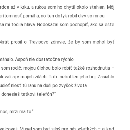
dce až v krku, a rukou som ho chytil okolo stehien. Môj
a prítomnosť pomáha, no ten dotyk robil divy so mnou.
 sa mi točila hlava. Nedokázal som pochopiť, ako sa ešte
krát prosil o Travisovo zdravie, že by som mohol byť
máhalo. Aspoň nie dostatočne rýchlo.
l som rodič; mojou úlohou bolo robiť ťažké rozhodnutia –
ovali aj v mojich žilách. Toto nebol len jeho boj. Zasiahlo
sieť niesť tú ranu na duši po zvyšok života.
 donesieš tatkovi telefón?“
moš, mrzí ma to.“
valcovali. Musel som byť silný pre nás všetkých – aj keď