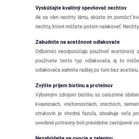
Vyskúšajte kvalitný spevňovač nechtov
Ak sa vám nechty lámu, skúste im pomôcť kv
nechty, ktoré môžete potom nalakovať. Nechty sp
Zabudnite na acetónové odlakovače
Odborníci neodporúčajú používať acetónový o
používate tento typ odlakovača, aj to môže
odlakovača siahnite radšej po tom bez acetónu.
Zvýšte príjem biotínu a proteínov
Výborným zdrojom biotínu sú celozrnné obilniny
kvasniciach, vnútornostiach, orechoch, seme
strukovín je vhodná fazuľa, obsahuje veľa pr
uvedené potraviny boli pravidelne zastúpené vo
Nezabúdajte na ovocie a zeleninu