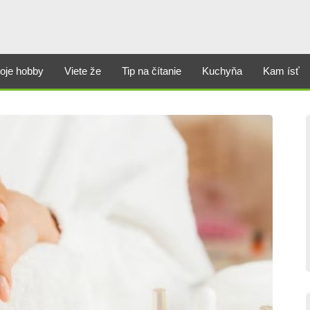
oje hobby
Viete že
Tip na čítanie
Kuchyňa
Kam ísť