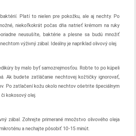
ktérií. Platí to nielen pre pokožku, ale aj nechty. Po
o možné, niekoľkokrát počas dňa natrieť krémom na ruky
poriadne neusušíte, baktérie a plesne sa budú množiť
echtom výživný zábal. Ideálny je napríklad olivový olej.
pedikúry by malo byť samozrejmosťou. Robte to po kúpeli
á. Ak budete zatláčanie nechtovej kožtičky ignorovať,
v. Po zatlačení kožu okolo nechtov ošetrite špeciálnym
či kokosový olej.
vný zábal. Zohrejte primerané množstvo olivového oleja
mikroténu a nechajte pôsobiť 10-15 minút.