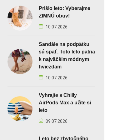
Prišlo leto: Vyberajme
ZIMNÚ obuv!
10.07.2026
Sandále na podpätku
sú späť. Toto leto patria
k najväčším módnym
hviezdam
10.07.2026
Vyhrajte s Chilly
AirPods Max a užite si
leto
09.07.2026
Leto bez zbytočného