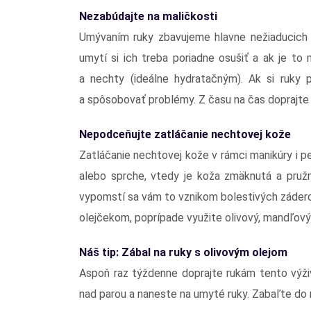
Nezabúdajte na maličkosti
Umývaním ruky zbavujeme hlavne nežiaducich ba
umytí si ich treba poriadne osušiť a ak je t
a nechty (ideálne hydratačným). Ak si ruky 
a spôsobovať problémy. Z času na čas doprajte n
Nepodceňujte zatláčanie nechtovej kože
Zatláčanie nechtovej kože v rámci manikúry i 
alebo sprche, vtedy je koža zmäknutá a pružn
vypomstí sa vám to vznikom bolestivých zádero
olejčekom, poprípade využite olivový, mandľový 
Náš tip: Zábal na ruky s olivovým olejom
Aspoň raz týždenne doprajte rukám tento výži
nad parou a naneste na umyté ruky. Zabaľte do 