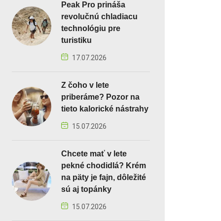
Peak Pro prináša
revolučnú chladiacu
technológiu pre
turistiku
17.07.2026
Z čoho v lete
priberáme? Pozor na
tieto kalorické nástrahy
15.07.2026
Chcete mať v lete
pekné chodidlá? Krém
na päty je fajn, dôležité
sú aj topánky
15.07.2026