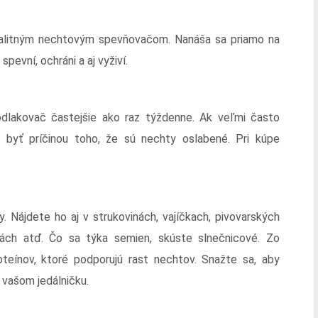
alitným nechtovým spevňovačom. Nanáša sa priamo na
evní, ochráni a aj vyživí.
dlakovač častejšie ako raz týždenne. Ak veľmi často
 byť príčinou toho, že sú nechty oslabené. Pri kúpe
. Nájdete ho aj v strukovinách, vajíčkach, pivovarských
nách atď. Čo sa týka semien, skúste slnečnicové. Zo
oteínov, ktoré podporujú rast nechtov. Snažte sa, aby
 vašom jedálničku.