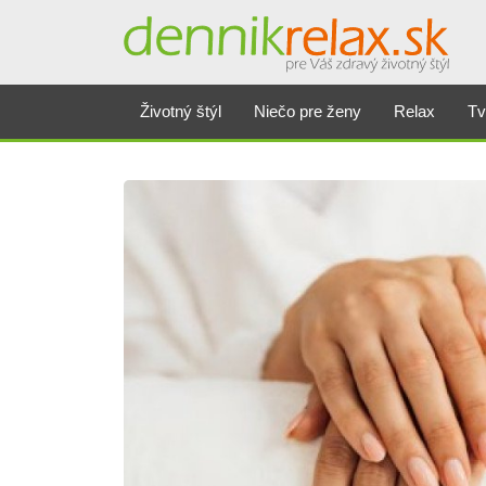
Životný štýl
Niečo pre ženy
Relax
Tv