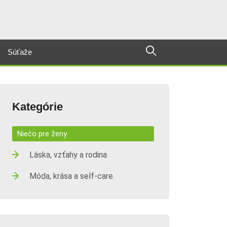
Súťaže
Kategórie
Niečo pre ženy
Láska, vzťahy a rodina
Móda, krása a self-care