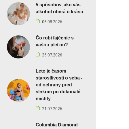
5 spôsobov, ako vás
alkohol oberá o krásu
06.08.2026
Čo robí fajčenie s
vašou pleťou?
25.07.2026
Leto je časom
starostlivosti o seba -
od ochrany pred
slnkom po dokonalé
nechty
21.07.2026
Columbia Diamond