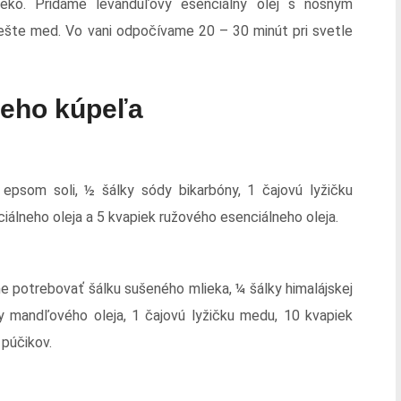
lieko. Pridáme levanduľový esenciálny olej s nosným
šte med. Vo vani odpočívame 20 – 30 minút pri svetle
neho kúpeľa
epsom soli, ½ šálky sódy bikarbóny, 1 čajovú lyžičku
iálneho oleja a 5 kvapiek ružového esenciálneho oleja.
 potrebovať šálku sušeného mlieka, ¼ šálky himalájskej
čky mandľového oleja, 1 čajovú lyžičku medu, 10 kvapiek
 púčikov.