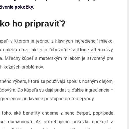
živenie pokožky.
ko ho pripraviť?
eľ, v ktorom je jednou z hlavných ingrediencií mlieko.
o alebo cmar, ale aj o ľubovoľné rastlinné alternatívy,
e. Mliečny kúpeľ s materským mliekom je stvorený pre
ch kožných problémov.
stného výberu, ktoré sa používajú spolu s nosným olejom,
ovým. Do kúpeľa sa dajú pridať aj ďalšie ingrediencie –
ngrediencie pridávame postupne do teplej vody.
 toho, aké benefity chceme z neho čerpať, poprípade
ašej domácnosti. Ak potrebujeme pokožku upokojiť a