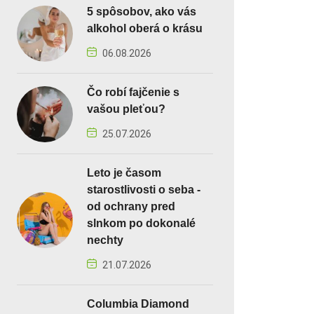
5 spôsobov, ako vás
alkohol oberá o krásu
06.08.2026
Čo robí fajčenie s
vašou pleťou?
25.07.2026
Leto je časom
starostlivosti o seba -
od ochrany pred
slnkom po dokonalé
nechty
21.07.2026
Columbia Diamond