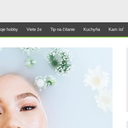
oje hobby
Viete že
Tip na čítanie
Kuchyňa
Kam ísť