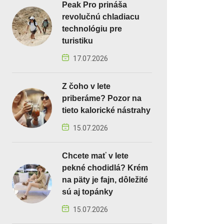
Peak Pro prináša
revolučnú chladiacu
technológiu pre
turistiku
17.07.2026
Z čoho v lete
priberáme? Pozor na
tieto kalorické nástrahy
15.07.2026
Chcete mať v lete
pekné chodidlá? Krém
na päty je fajn, dôležité
sú aj topánky
15.07.2026