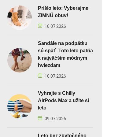
Prišlo leto: Vyberajme
ZIMNÚ obuv!
10.07.2026
Sandále na podpätku
sú späť. Toto leto patria
k najväčším módnym
hviezdam
10.07.2026
Vyhrajte s Chilly
AirPods Max a užite si
leto
09.07.2026
Leto bez zbytočného