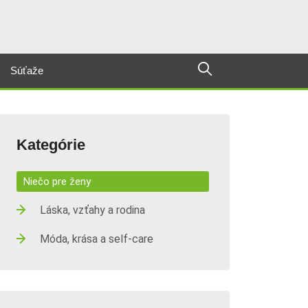
Súťaže
Kategórie
Niečo pre ženy
Láska, vzťahy a rodina
Móda, krása a self-care