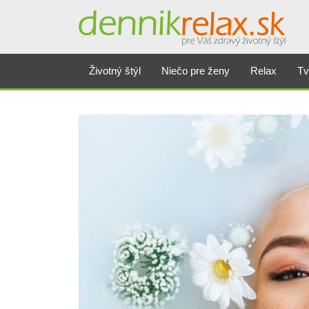
Životný štýl
Niečo pre ženy
Relax
Tv