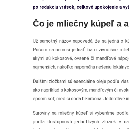
po redukciu vrások, celkové upokojenie a vy
Čo je mliečny kúpeľ a a
Už samotný názov napovedá, že sa jedná o kúp
Pričom sa nemusí jednať iba o živočíšne mliek
akými sú kokosové, ovsené či mandľové nápoj
najmenších, nakoľko napomáha riešeniu lokálny
Ďalšími zložkami sú esenciálne oleje podľa vla
ako napríklad s kokosovým, mandľovým či avokád
epsom soľ, med či sóda bikarbóna. Jednotlivé i
Suroviny na mliečny kúpeľ si vyberáme podľa
podľa dostupnosti jednotlivých zložiek v n