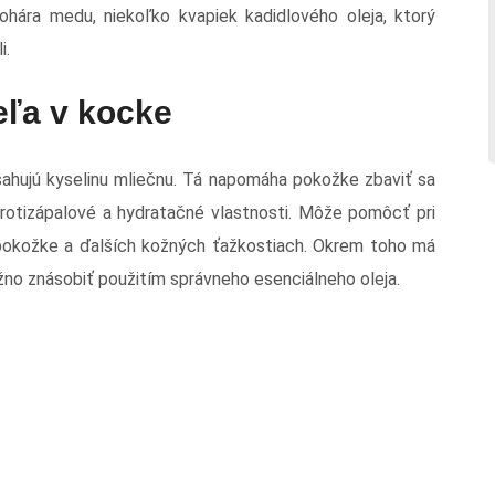
hára medu, niekoľko kvapiek kadidlového oleja, ktorý
i.
ľa v kocke
sahujú kyselinu mliečnu. Tá napomáha pokožke zbaviť sa
otizápalové a hydratačné vlastnosti. Môže pomôcť pri
 pokožke a ďalších kožných ťažkostiach. Okrem toho má
no znásobiť použitím správneho esenciálneho oleja.