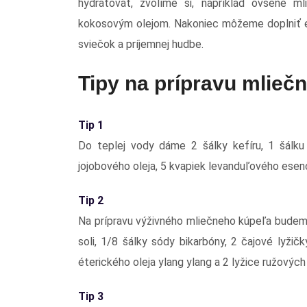
hydratovať, zvolíme si, napríklad ovsené m
kokosovým olejom. Nakoniec môžeme doplniť e
sviečok a príjemnej hudbe.
Tipy na prípravu mlieč
Tip 1
Do teplej vody dáme 2 šálky kefíru, 1 šálku 
jojobového oleja, 5 kvapiek levanduľového esenc
Tip 2
Na prípravu výživného mliečneho kúpeľa budeme
soli, 1/8 šálky sódy bikarbóny, 2 čajové lyži
éterického oleja ylang ylang a 2 lyžice ružových
Tip 3