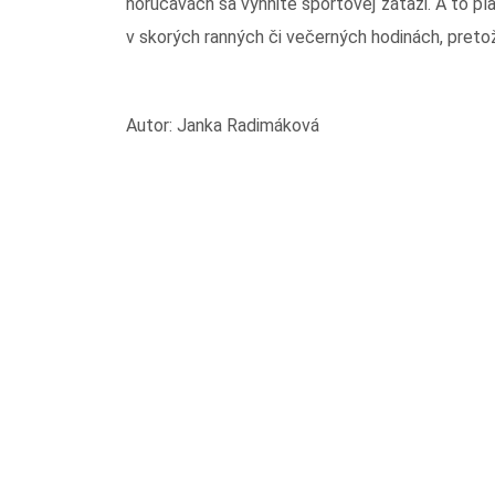
horúčavách sa vyhnite športovej záťaži. A to pla
v skorých ranných či večerných hodinách, pretože
Autor: Janka Radimáková