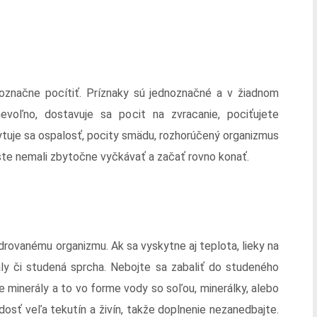
označne pocítiť. Príznaky sú jednoznačné a v žiadnom
voľno, dostavuje sa pocit na zvracanie, pociťujete
kytuje sa ospalosť, pocity smädu, rozhorúčený organizmus
 ste nemali zbytočne vyčkávať a začať rovno konať.
drovanému organizmu. Ak sa vyskytne aj teplota, lieky na
aly či studená sprcha. Nebojte sa zabaliť do studeného
e minerály a to vo forme vody so soľou, minerálky, alebo
dosť veľa tekutín a živín, takže doplnenie nezanedbajte.