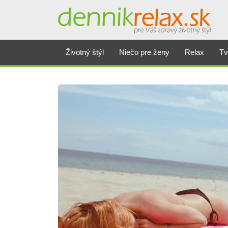
Životný štýl
Niečo pre ženy
Relax
Tv