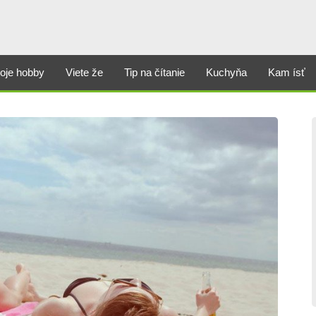
oje hobby
Viete že
Tip na čítanie
Kuchyňa
Kam ísť