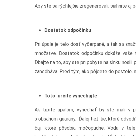
Aby ste sa rýchlejšie zregenerovali, siahnite aj 
Dostatok odpočinku
Pri úpale je telo dosť vyčerpané, a tak sa sn
množstve. Dostatok odpočinku dokáže vaše te
Dbajte na to, aby ste pri pobyte na slnku nosili 
zanedbáva. Pred tým, ako pôjdete do postele, na
Toto určite vynechajte
Ak trpíte úpalom, vynechať by ste mali v pr
s obsahom guarany. Ďalej tiež tie, ktoré odvodň
čaj, ktoré pôsobia močopudne. Vodu v tele 