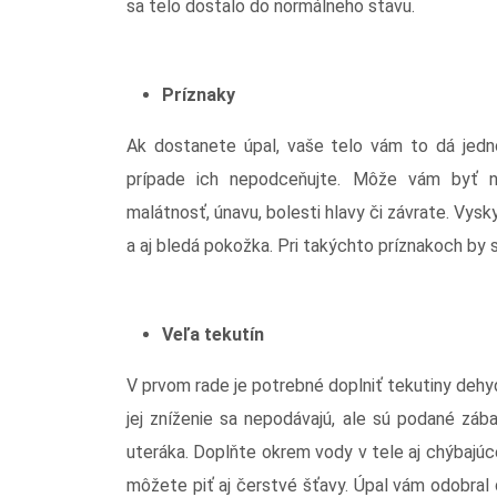
sa telo dostalo do normálneho stavu.
Príznaky
Ak dostanete úpal, vaše telo vám to dá jedn
prípade ich nepodceňujte. Môže vám byť ne
malátnosť, únavu, bolesti hlavy či závrate. Vys
a aj bledá pokožka. Pri takýchto príznakoch by
Veľa tekutín
V prvom rade je potrebné doplniť tekutiny dehy
jej zníženie sa nepodávajú, ale sú podané záb
uteráka. Doplňte okrem vody v tele aj chýbajúc
môžete piť aj čerstvé šťavy. Úpal vám odobral 