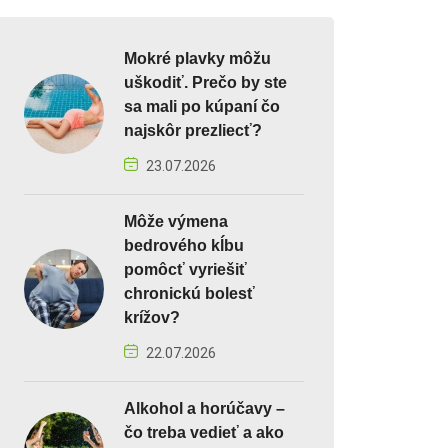
Mokré plavky môžu
uškodiť. Prečo by ste
sa mali po kúpaní čo
najskôr prezliecť?
23.07.2026
Môže výmena
bedrového kĺbu
pomôcť vyriešiť
chronickú bolesť
krížov?
22.07.2026
Alkohol a horúčavy –
čo treba vedieť a ako