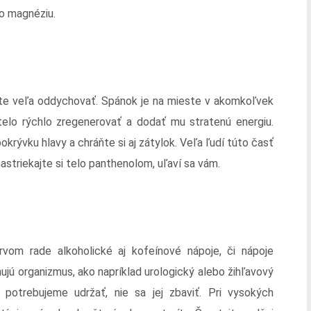
po magnéziu.
ažte veľa oddychovať. Spánok je na mieste v akomkoľvek
lo rýchlo zregenerovať a dodať mu stratenú energiu.
pokrývku hlavy a chráňte si aj zátylok. Veľa ľudí túto časť
striekajte si telo panthenolom, uľaví sa vám.
vom rade alkoholické aj kofeínové nápoje, či nápoje
ujú organizmus, ako napríklad urologický alebo žihľavový
potrebujeme udržať, nie sa jej zbaviť. Pri vysokých