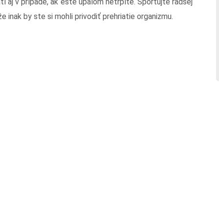
tí aj v prípade, ak ešte úpalom netrpíte. Športujte radšej
 inak by ste si mohli privodiť prehriatie organizmu.