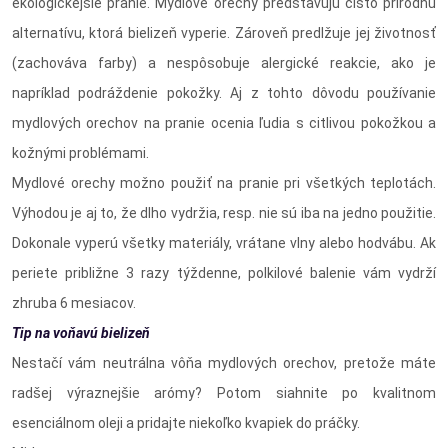
ekologickejšie pranie. Mydlové orechy predstavujú čisto prírodnú
alternatívu, ktorá bielizeň vyperie. Zároveň predlžuje jej životnosť
(zachováva farby) a nespôsobuje alergické reakcie, ako je
napríklad podráždenie pokožky. Aj z tohto dôvodu používanie
mydlových orechov na pranie ocenia ľudia s citlivou pokožkou a
kožnými problémami.
Mydlové orechy možno použiť na pranie pri všetkých teplotách.
Výhodou je aj to, že dlho vydržia, resp. nie sú iba na jedno použitie.
Dokonale vyperú všetky materiály, vrátane vlny alebo hodvábu. Ak
periete približne 3 razy týždenne, polkilové balenie vám vydrží
zhruba 6 mesiacov.
Tip na voňavú bielizeň
Nestačí vám neutrálna vôňa mydlových orechov, pretože máte
radšej výraznejšie arómy? Potom siahnite po kvalitnom
esenciálnom oleji a pridajte niekoľko kvapiek do práčky.