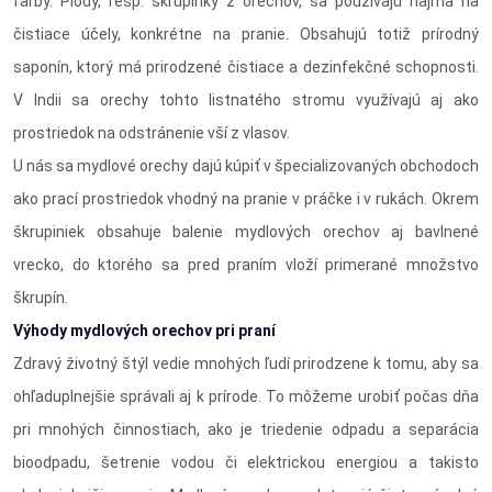
farby. Plody, resp. škrupinky z orechov, sa používajú najmä na
čistiace účely, konkrétne na pranie. Obsahujú totiž prírodný
saponín, ktorý má prirodzené čistiace a dezinfekčné schopnosti.
V Indii sa orechy tohto listnatého stromu využívajú aj ako
prostriedok na odstránenie vší z vlasov.
U nás sa mydlové orechy dajú kúpiť v špecializovaných obchodoch
ako prací prostriedok vhodný na pranie v práčke i v rukách. Okrem
škrupiniek obsahuje balenie mydlových orechov aj bavlnené
vrecko, do ktorého sa pred praním vloží primerané množstvo
škrupín.
Výhody mydlových orechov pri praní
Zdravý životný štýl vedie mnohých ľudí prirodzene k tomu, aby sa
ohľaduplnejšie správali aj k prírode. To môžeme urobiť počas dňa
pri mnohých činnostiach, ako je triedenie odpadu a separácia
bioodpadu, šetrenie vodou či elektrickou energiou a takisto