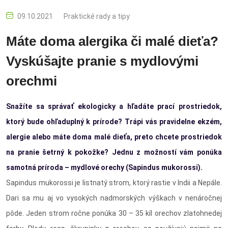
09.10.2021
Praktické rady a tipy
Máte doma alergika či malé dieťa?
Vyskúšajte pranie s mydlovými
orechmi
Snažíte sa správať ekologicky a hľadáte prací prostriedok,
ktorý bude ohľaduplný k prírode? Trápi vás pravidelne ekzém,
alergie alebo máte doma malé dieťa, preto chcete prostriedok
na pranie šetrný k pokožke? Jednu z možností vám ponúka
samotná príroda – mydlové orechy (Sapindus mukorossi).
Sapindus mukorossi je listnatý strom, ktorý rastie v Indii a Nepále.
Dari sa mu aj vo vysokých nadmorských výškach v nenáročnej
pôde. Jeden strom ročne ponúka 30 – 35 kíl orechov zlatohnedej