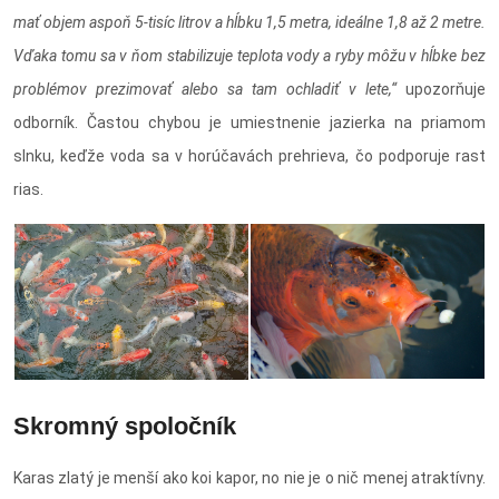
mať objem aspoň 5-tisíc litrov a hĺbku 1,5 metra, ideálne 1,8 až 2 metre.
Vďaka tomu sa v ňom stabilizuje teplota vody a ryby môžu v hĺbke bez
problémov prezimovať alebo sa tam ochladiť v lete,“
upozorňuje
odborník. Častou chybou je umiestnenie jazierka na priamom
slnku, keďže voda sa v horúčavách prehrieva, čo podporuje rast
rias.
Skromný spoločník
Karas zlatý je menší ako koi kapor, no nie je o nič menej atraktívny.