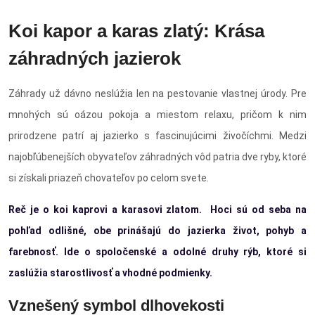
Koi kapor a karas zlatý: Krása
záhradných jazierok
Záhrady už dávno neslúžia len na pestovanie vlastnej úrody. Pre
mnohých sú oázou pokoja a miestom relaxu, pričom k nim
prirodzene patrí aj jazierko s fascinujúcimi živočíchmi. Medzi
najobľúbenejších obyvateľov záhradných vôd patria dve ryby, ktoré
si získali priazeň chovateľov po celom svete.
Reč je o koi kaprovi a karasovi zlatom. Hoci sú od seba na
pohľad odlišné, obe prinášajú do jazierka život, pohyb a
farebnosť. Ide o spoločenské a odolné druhy rýb, ktoré si
zaslúžia starostlivosť a vhodné podmienky.
Vznešený symbol dlhovekosti