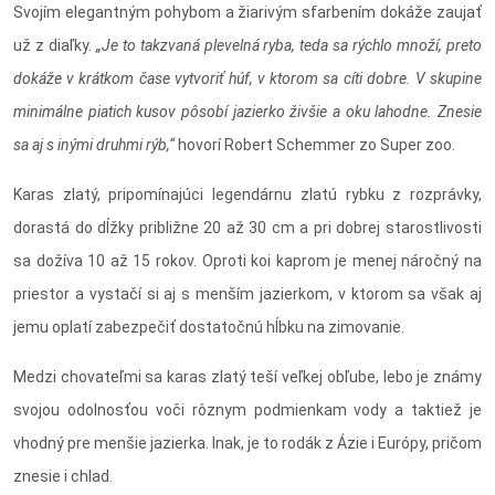
Svojím elegantným pohybom a žiarivým sfarbením dokáže zaujať
už z diaľky.
„Je to takzvaná plevelná ryba, teda sa rýchlo množí, preto
dokáže v krátkom čase vytvoriť húf, v ktorom sa cíti dobre. V skupine
minimálne piatich kusov pôsobí jazierko živšie a oku lahodne. Znesie
sa aj s inými druhmi rýb,“
hovorí Robert Schemmer zo Super zoo.
Karas zlatý, pripomínajúci legendárnu zlatú rybku z rozprávky,
dorastá do dĺžky približne 20 až 30 cm a pri dobrej starostlivosti
sa dožíva 10 až 15 rokov. Oproti koi kaprom je menej náročný na
priestor a vystačí si aj s menším jazierkom, v ktorom sa však aj
jemu oplatí zabezpečiť dostatočnú hĺbku na zimovanie.
Medzi chovateľmi sa karas zlatý teší veľkej obľube, lebo je známy
svojou odolnosťou voči rôznym podmienkam vody a taktiež je
vhodný pre menšie jazierka. Inak, je to rodák z Ázie i Európy, pričom
znesie i chlad.