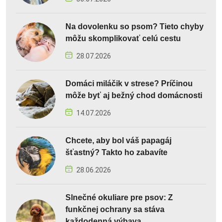
Na dovolenku so psom? Tieto chyby
môžu skomplikovať celú cestu
28.07.2026
Domáci miláčik v strese? Príčinou
môže byť aj bežný chod domácnosti
14.07.2026
Chcete, aby bol váš papagáj
šťastný? Takto ho zabavíte
28.06.2026
Slnečné okuliare pre psov: Z
funkčnej ochrany sa stáva
každodenná výbava