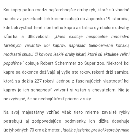
Koi kapry patria medzi najfarebnejšie druhy rýb, ktoré sú vhodné
na chov v jazierkach. Ich korene siahajú do Japonska 19. storočia,
kde boli vyšľachtené z bežného kapra a stali sa symbolom odvahy,
šťastia a dlhovekosti.
„Dnes existuje nespočetné množstvo
farebných variantov koi kaprov, napríklad bielo-červená kohaku,
modrastá shusui či kovovo lesklé druhy hikari, ktoré sú aktuálne veľmi
populárne,“
opisuje Robert Schemmer zo Super zoo. Niektoré koi
kapre sa dokonca dožívajú aj vyše sto rokov, rekord drží samica,
ktorá sa dožila 227 rokov! Jednou z fascinujúcich vlastností koi
kaprov je ich schopnosť vytvoriť si vzťah s chovateľom. Nie je
nezvyčajné, že sa nechajú kŕmiť priamo z ruky.
Na svoj majestátny vzhľad však tieto mierne zavalité rybky
potrebujú aj zodpovedajúce podmienky. Ich dĺžka dosahuje
úctyhodných 70 cm až meter.
„Ideálne jazierko pre koi kapre by malo