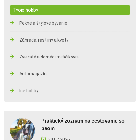
Tvoje hobby
Pekné a štýlové bývanie
Záhrada, rastliny a kvety
Zvieratá a domáci miláčikovia
Automagazín
Iné hobby
Praktický zoznam na cestovanie so
psom
30.07.2026