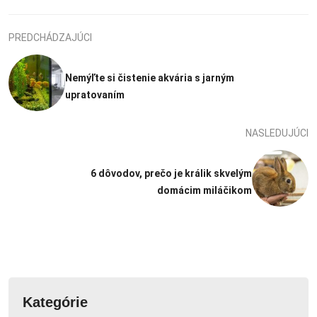
PREDCHÁDZAJÚCI
Nemýľte si čistenie akvária s jarným
upratovaním
NASLEDUJÚCI
6 dôvodov, prečo je králik skvelým
domácim miláčikom
Kategórie