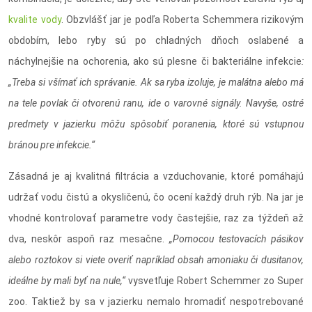
kvalite vody
. Obzvlášť jar je podľa Roberta Schemmera rizikovým
obdobím, lebo ryby sú po chladných dňoch oslabené a
náchylnejšie na ochorenia, ako sú plesne či bakteriálne infekcie
:
„Treba si všímať ich správanie. Ak sa ryba izoluje, je malátna alebo má
na tele povlak či otvorenú ranu, ide o varovné signály. Navyše, ostré
predmety v jazierku môžu spôsobiť poranenia, ktoré sú vstupnou
bránou pre infekcie.“
Zásadná je aj kvalitná filtrácia a vzduchovanie, ktoré pomáhajú
udržať vodu čistú a okysličenú, čo ocení každý druh rýb. Na jar je
vhodné kontrolovať parametre vody častejšie, raz za týždeň až
dva, neskôr aspoň raz mesačne.
„Pomocou testovacích pásikov
alebo roztokov si viete overiť napríklad obsah amoniaku či dusitanov,
ideálne by mali byť na nule,“
vysvetľuje Robert Schemmer zo Super
zoo. Taktiež by sa v jazierku nemalo hromadiť nespotrebované