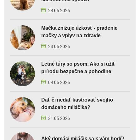
24.06.2026
Mačka znižuje úzkosť - pradenie
mačky a vplyv na zdravie
23.06.2026
Letné túry so psom: Ako si užiť
prírodu bezpečne a pohodlne
04.06.2026
Dať či nedať kastrovať svojho
domáceho miláčika?
31.05.2026
Aký domáci miláčik sa k vám hodí?