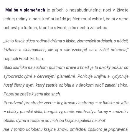
Malibu v plameňoch
je príbeh o nezabudnuteľnej noci v živote
jednej rodiny: o noci, keď si každý jej člen musí vybrať, čo si v sebe
uchová po ľuďoch, ktorí ho stvorili, a čo nechá za sebou.
„Je to fascinujúca rodinná dráma o láske, zlomených srdciach, o nádeji,
túžbach a sklamaniach, ale aj o sile vzchopiť sa a začať odznova,“
napísali Fresh Fiction.
Stačí iskrička na suchom púštnom dreve a hneď je tu divoký požiar so
sýtooranžovými a červenými plameňmi. Pohlcuje krajinu a vydychuje
hustý čierny dym, ktorý zastrie oblohu a v širokom okolí zatieni slnko.
Popol sa znáša k zemi ako sneh.
Prirodzené prostredie zveri – kry, kroviny a stromy – aj ľudské obydlia
– chatky, panské sídla, bungalovy, ranče, vinohrady a farmy – zmiznú v
oblaku dymu a zostane po nich iba krajina spálená na uhoľ.
Ale v tomto kolobehu krajina znovu omladne, čoskoro je pripravená,