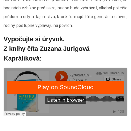
hodinách vzbĺkne prvá iskra, hudba bude vyhrávať, alkohol potečie
prúdom a city a tajomstvá, ktoré formujú túto generáciu slávnej
rodiny, postupne vyplávajú na povrch.
Vypočujte si úryvok.
Z knihy číta Zuzana Jurigová
Kapráliková: