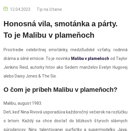
12.04.2023
Tip na čítanie
Honosná vila, smotánka a párty.
To je Malibu v plameňoch
Prostredie celebritnej smotánky, medziľudské vzťahy, rodinná
dráma a silné emócie. To je novinka
Malibu v plameňoch
od Taylor
Jenkins Reid, autorky hitov ako Sedem manželov Evelyn Hugovej
alebo Daisy Jones & The Six.
O čom je príbeh Malibu v plameňoch?
Malibu, august 1983.
Deň, keď Nina Rivová usporadúva každoročný večierok na rozlúčku
s letom. Každý sa chce dostať do blízkosti štyroch slávnych
súrodencov: Niny, talentovanej surfistky a supermodelky, Jaya,