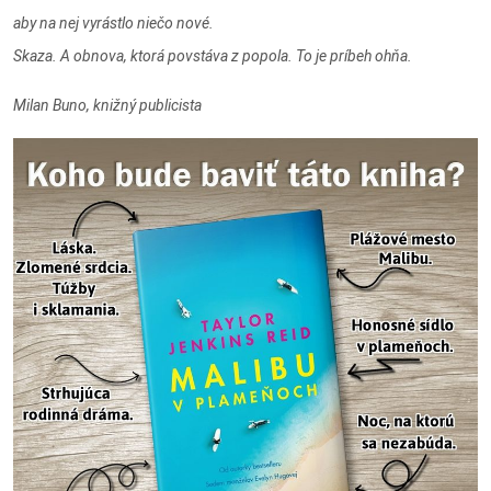
aby na nej vyrástlo niečo nové.
Skaza. A obnova, ktorá povstáva z popola. To je príbeh ohňa.
Milan Buno, knižný publicista