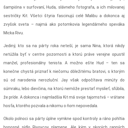
šampióna v surfovaní, Huda, slávneho fotografa, a ich milovanej
sestričky Kit. Všetci štyria fascinujú celé Malibu a dokonca aj
zvyšok sveta – najmä ako potomkovia legendárneho speváka
Micka Rivu.
Jediný, kto sa na párty roka neteší, je sama Nina, ktorá nikdy
netúžila byť v centre pozornosti a ktorú práve verejne opustil
manžel, profesionálny tenista. A možno ešte Hud – ten sa
konečne chystá priznať k niečomu dôležitému bratovi, s ktorým
sú od narodenia nerozluční. Jay však odpočítava minúty do
súmraku, lebo dievčina, na ktorú nemôže prestať myslieť, sľúbila,
že príde. A dokonca i najmladšia Kit má svoje tajomstvá – vrátane
hosťa, ktorého pozvala a nikomu o ňom nepovedala.
Okolo polnoci sa párty úplne vymkne spod kontroly a ráno pohltia
honosné sídlo Rivovcov plamene. Ale kým v skorých ranných