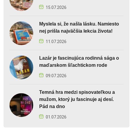
15.07.2026
Myslela si, že našla lásku. Namiesto
nej prišla najväčšia lekcia života!
11.07.2026
Lazár je fascinujúca rodinná sága o
maďarskom šľachtickom rode
09.07.2026
Temná hra medzi spisovateľkou a
mužom, ktorý ju fascinuje aj desí.
Pád na dno
01.07.2026