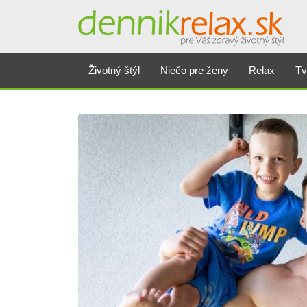
Životný štýl
Niečo pre ženy
Relax
Tv