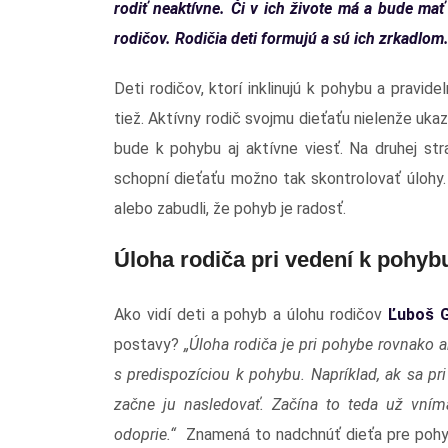
rodiť neaktívne. Či v ich živote má a bude ma
rodičov. Rodičia deti formujú a sú ich zrkadlom
Deti rodičov, ktorí inklinujú k pohybu a pravi
tiež. Aktívny rodič svojmu dieťaťu nielenže ukazu
bude k pohybu aj aktívne viesť. Na druhej str
schopní dieťaťu možno tak skontrolovať úlohy. 
alebo zabudli, že pohyb je radosť.
Úloha rodiča pri vedení k pohyb
Ako vidí deti a pohyb a úlohu rodičov
Ľuboš G
postavy?
„Úloha rodiča je pri pohybe rovnako 
s predispozíciou k pohybu. Napríklad, ak sa pri
začne ju nasledovať. Začína to teda už vníma
odoprie.“
Znamená to nadchnúť dieťa pre pohyb,