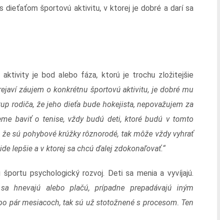
 dieťaťom športovú aktivitu, v ktorej je dobré a darí sa
aktivity je bod alebo fáza, ktorú je trochu zložitejšie
rejaví záujem o konkrétnu športovú aktivitu, je dobré mu
tup rodiča, že jeho dieťa bude hokejista, nepovažujem za
me baviť o tenise, vždy budú deti, ktoré budú v tomto
e, že sú pohybové krúžky rôznorodé, tak môže vždy vyhrať
 ide lepšie a v ktorej sa chcú ďalej zdokonaľovať.“
športu psychologický rozvoj. Deti sa menia a vyvíjajú.
k sa hnevajú alebo plačú, prípadne prepadávajú iným
po pár mesiacoch, tak sú už stotožnené s procesom. Ten