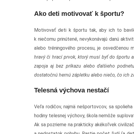
Ako deti motivovať k športu?
Motivovať deti k športu tak, aby ich to bavi
k niečomu prinútené, nevykonávajú danú aktivit
alebo tréningového procesu, je osvedčenou m
hravý či hrací prvok, ktorý musí byť do športu 
zapoja aj bez príkazu alebo ďalšieho podne
dostatočnú hernú zápletku alebo niečo, čo ich za
Telesná výchova nestačí
Veľa rodičov, najmä nešportovcov, sa spolieh
hodiny telesnej výchovy, škola nemôže suplova
Ak sa pozrieme na prakticky akékoľvek civilizač
a nedostatok pohybu. Rastie počet ľudí (a det