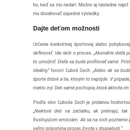
ho, keď sa mu nedarí. Možno aj následne nájsť s
mu dosahovať úspešné výsledky.
Dajte deťom možnosti
Určenie konkrétnej športovej alebo pohybovej 
definovať. Ide skôr o proces.
„Akonáhle dieťa p
to umožniť. Dieťa sa bude profilovať samé. Prís
ideálny,”
hovorí Ľuboš Gsch.
„Alebo ak sa bude
športe dobré a tie, ktorým to nepôjde. V prípad
niekto iný. Deti samé pochopia, ktorá aktivita im
Podľa slov Ľuboša Gsch je pridanou hodnotou 
„Niektoré deti na začiatku, ak prehrajú, ta
frustrujúcim emóciám. Ak sa na nich pozrieme 
veľmi pripomína proces života v dospelosti.“