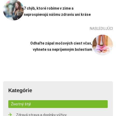
7 chýb, ktoré robíme v zime a
neprospievajú nášmu zdraviu ani kráse
NASLEDUJÚCI
Odhaľte zápal močových ciest včas,
vyhnete sa nepríjemným bolestiam
Kategórie
Životný štýl
Zdravá strava a doplnky výživy