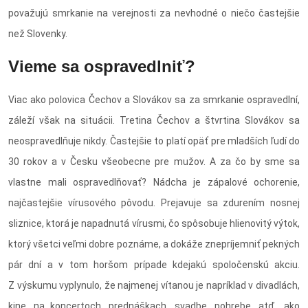
považujú smrkanie na verejnosti za nevhodné o niečo častejšie
než Slovenky.
Vieme sa ospravedlniť?
Viac ako polovica Čechov a Slovákov sa za smrkanie ospravedlní,
záleží však na situácii. Tretina Čechov a štvrtina Slovákov sa
neospravedlňuje nikdy. Častejšie to platí opäť pre mladších ľudí do
30 rokov a v Česku všeobecne pre mužov. A za čo by sme sa
vlastne mali ospravedlňovať? Nádcha je zápalové ochorenie,
najčastejšie vírusového pôvodu. Prejavuje sa zdurením nosnej
sliznice, ktorá je napadnutá vírusmi, čo spôsobuje hlienovitý výtok,
ktorý všetci veľmi dobre poznáme, a dokáže znepríjemniť pekných
pár dní a v tom horšom prípade kdejakú spoločenskú akciu.
Z výskumu vyplynulo, že najmenej vítanou je napríklad v divadlách,
kine, na koncertoch, prednáškach, svadbe, pohrebe, atď., ako