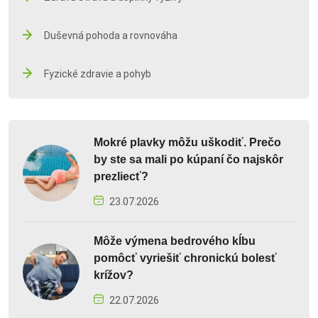
Duševná pohoda a rovnováha
Fyzické zdravie a pohyb
Mokré plavky môžu uškodiť. Prečo
by ste sa mali po kúpaní čo najskôr
prezliecť?
23.07.2026
Môže výmena bedrového kĺbu
pomôcť vyriešiť chronickú bolesť
krížov?
22.07.2026