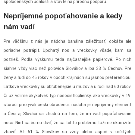
spoločenských udalostí a stavte na prírodnú podporu.
Nepríjemné popoťahovanie a kedy
nám vadí
Pre väčšinu z nás je nádcha banálna záležitosť, dokáže ale
poriadne potrápiť. Upchatý nos a vreckovky všade, kam sa
pozrieš. Podľa výskumu teda najčastejšie papierové. Po nich
siahne vždy viac než polovica Slovákov a iba 33 % Čechov. Pre
ženy a ľudí do 45 rokov v oboch krajinách sú jasnou preferenciou.
Látkové vreckovky sú obľúbenejšie u mužov a u ľudí nad 60 rokov.
Či už volíme akýkoľvek typ nosočistloplienky, ako vreckovky v 19.
storočí prezývali českí obrodenci, nádcha je nepríjemný element
a Česi aj Slováci sa zhodnú na tom, že im vadí popoťahovanie
nosu. Niet sa čomu diviť, že sa tohto problému túžime okamžite
zbaviť. Až 61 % Slovákov sa vždy alebo aspoň v určitých