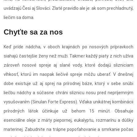
uvádzajú Česi aj Slováci. Zlaté pravidlo ale je: ak som prechladnutý,
liečim sa doma.
Chyťte sa za nos
Keď príde nádcha, v oboch krajinách po nosových prípravkoch
siahajú častejšie ženy než muži. Takmer každý piaty z nich užíva
zároveň nosové spreje aj slané vody, ktoré dodajú slizniciam
vlhkosť, ktorú im naopak liečivé spreje môžu uberať. V dnešnej
dobe existuje už aj sprej na prírodnej báze, ktorý v sebe snúbi
liečbu nádchy a súčasne chráni sliznicu nosu pred nepríjemným
vysušovaním (Sinulan Forte Express). Vďaka unikátnej kombinácii
prírodných látok účinkuje už behom 15 minút. Obsahuje
esenciálne oleje z mäty piepornej, eukalyptu, rozmarínu a dúšky
materinej. Zabudnite na trápne popoťahovanie a smrkanie počas