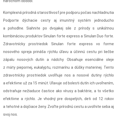
náročnom období.
Komplexná prírodná starostlivosť pre podporu počas nachladnutia
Podporte dýchacie cesty aj imunitný systém jednoducho
a pohodlne. Siahnite po dvojakej sile z prírody s unikátnou
kombináciou produktov Sinulan forte express a Sinulan Duo forte.
Zdravotnícky prostriedok Sinulan forte express vo forme
nosového spreja prináša rýchlu úľavu a účinnú cestu pri liečbe
zápalu nosových dutín a nádchy. Obsahuje esenciálne oleje
z mäty piepornej, eukalyptu, rozmarínu a dúšky materinej. Tento
zdravotnícky prostriedok uvoľňuje nos a nosové dutiny rýchlo
a efektívne už za 15 minút. Uľavuje od bolesti dutín ich uvoľnením,
odstraňuje nežiaduce častice ako vírusy a baktérie, a to všetko
efektívne a rýchlo. Je vhodný pre dospelých, deti od 12 rokov
a tehotné a dojčiace ženy. Zvoľte prírodnú cestu a uvoľnite seba aj
svoj nos.