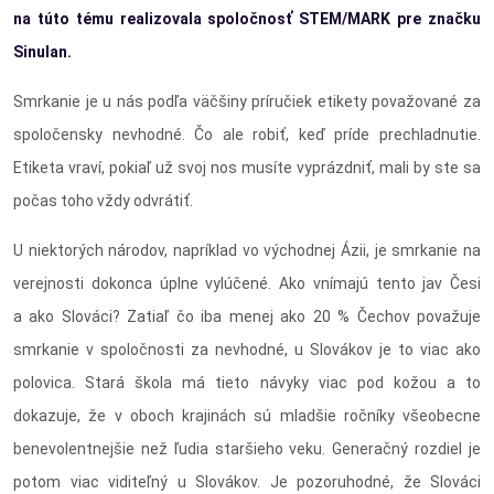
na túto tému realizovala spoločnosť STEM/MARK pre značku
Sinulan.
Smrkanie je u nás podľa väčšiny príručiek etikety považované za
spoločensky nevhodné. Čo ale robiť, keď príde prechladnutie.
Etiketa vraví, pokiaľ už svoj nos musíte vyprázdniť, mali by ste sa
počas toho vždy odvrátiť.
U niektorých národov, napríklad vo východnej Ázii, je smrkanie na
verejnosti dokonca úplne vylúčené. Ako vnímajú tento jav Česi
a ako Slováci? Zatiaľ čo iba menej ako 20 % Čechov považuje
smrkanie v spoločnosti za nevhodné, u Slovákov je to viac ako
polovica. Stará škola má tieto návyky viac pod kožou a to
dokazuje, že v oboch krajinách sú mladšie ročníky všeobecne
benevolentnejšie než ľudia staršieho veku. Generačný rozdiel je
potom viac viditeľný u Slovákov. Je pozoruhodné, že Slováci