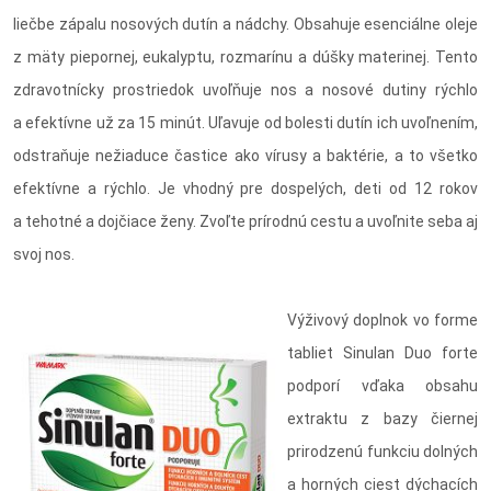
liečbe zápalu nosových dutín a nádchy. Obsahuje esenciálne oleje
z mäty piepornej, eukalyptu, rozmarínu a dúšky materinej. Tento
zdravotnícky prostriedok uvoľňuje nos a nosové dutiny rýchlo
a efektívne už za 15 minút. Uľavuje od bolesti dutín ich uvoľnením,
odstraňuje nežiaduce častice ako vírusy a baktérie, a to všetko
efektívne a rýchlo. Je vhodný pre dospelých, deti od 12 rokov
a tehotné a dojčiace ženy. Zvoľte prírodnú cestu a uvoľnite seba aj
svoj nos.
Výživový doplnok vo forme
tabliet Sinulan Duo forte
podporí vďaka obsahu
extraktu z bazy čiernej
prirodzenú funkciu dolných
a horných ciest dýchacích