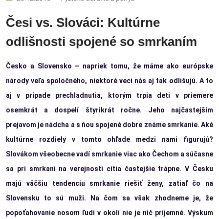
Česi vs. Slováci: Kultúrne
odlišnosti spojené so smrkaním
Česko a Slovensko – napriek tomu, že máme ako európske
národy veľa spoločného, niektoré veci nás aj tak odlišujú. A to
aj v prípade prechladnutia, ktorým trpia deti v priemere
osemkrát a dospelí štyrikrát ročne. Jeho najčastejším
prejavom je nádcha a s ňou spojené dobre známe smrkanie. Aké
kultúrne rozdiely v tomto ohľade medzi nami figurujú?
Slovákom všeobecne vadí smrkanie viac ako Čechom a súčasne
sa pri smrkaní na verejnosti cítia častejšie trápne. V Česku
majú väčšiu tendenciu smrkanie riešiť ženy, zatiaľ čo na
Slovensku to sú muži. Na čom sa však zhodneme je, že
popoťahovanie nosom ľudí v okolí nie je nič príjemné. Výskum