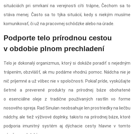
situáciách pri smrkaní na verejnosti cíti trápne, Čechom sa to
stáva menej. Často sa to týka situácií, kedy s niekým musíme
komunikovať, či už na pracovnej schôdzke alebo na úrade.
Podporte telo prírodnou cestou
v obdobie plnom prechladení
Telo je dokonalý organizmus, ktorý si dokáže poradiť s nejedným
trápením, obzvlášť, ak mu podáme vhodnú pomoc. Nádcha nie je
nič príjemné a už vôbec nie v spoločnosti. Pokiaľ príde, vyskúšajte
šetrné a preverené produkty na prírodnej báze obohatené
o esenciálne oleje z tradične používaných rastlín vo forme
nosového spreja. Rad Sinulan neobsahuje len prostriedky na liečbu
nádchy, ale tiež výživové doplnky, takisto na prírodnej báze, ktoré
podporia imunitný systém aj dýchacie cesty hlavne v tomto