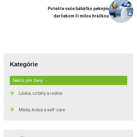
Potešte vaše bábätko pekným
darčekom či milou hračkou
Kategórie
Niečo pre ženy
Láska, vzťahy a rodina
Móda, krása a self-care