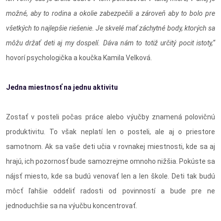
možné, aby to rodina a okolie zabezpečili a zároveň aby to bolo pre
všetkých to najlepšie riešenie. Je skvelé mať záchytné body, ktorých sa
môžu držať deti aj my dospelí. Dáva nám to totiž určitý pocit istoty,“
hovorí psychologička a koučka Kamila Velková.
Jedna miestnosť na jednu aktivitu
Zostať v posteli počas práce alebo výučby znamená polovičnú
produktivitu. To však neplatí len o posteli, ale aj o priestore
samotnom. Ak sa vaše deti učia v rovnakej miestnosti, kde sa aj
hrajú, ich pozornosť bude samozrejme omnoho nižšia. Pokúste sa
nájsť miesto, kde sa budú venovať len a len škole. Deti tak budú
môcť ľahšie oddeliť radosti od povinností a bude pre ne
jednoduchšie sa na výučbu koncentrovať.