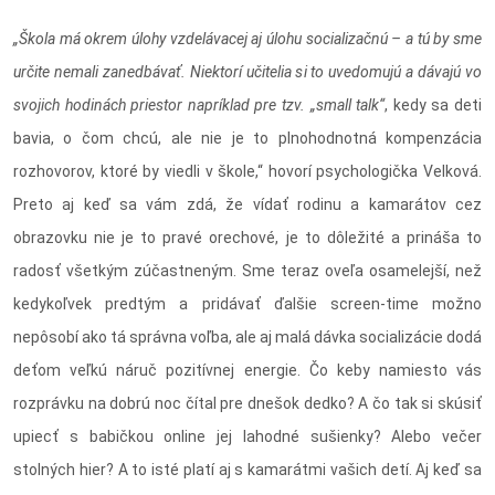
„Škola má okrem úlohy vzdelávacej aj úlohu socializačnú – a tú by sme
určite nemali zanedbávať. Niektorí učitelia si to uvedomujú a dávajú vo
svojich hodinách priestor napríklad pre tzv. „small talk“
, kedy sa deti
bavia, o čom chcú, ale nie je to plnohodnotná kompenzácia
rozhovorov, ktoré by viedli v škole,“ hovorí psychologička Velková.
Preto aj keď sa vám zdá, že vídať rodinu a kamarátov cez
obrazovku nie je to pravé orechové, je to dôležité a prináša to
radosť všetkým zúčastneným. Sme teraz oveľa osamelejší, než
kedykoľvek predtým a pridávať ďalšie screen-time možno
nepôsobí ako tá správna voľba, ale aj malá dávka socializácie dodá
deťom veľkú náruč pozitívnej energie. Čo keby namiesto vás
rozprávku na dobrú noc čítal pre dnešok dedko? A čo tak si skúsiť
upiecť s babičkou online jej lahodné sušienky? Alebo večer
stolných hier? A to isté platí aj s kamarátmi vašich detí. Aj keď sa