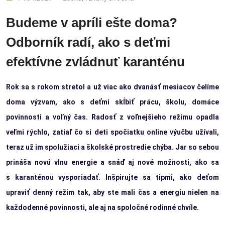
Budeme v apríli ešte doma?
Odborník radí, ako s deťmi
efektívne zvládnuť karanténu
Rok sa s rokom stretol a už viac ako dvanásť mesiacov čelíme
doma výzvam, ako s deťmi skĺbiť prácu, školu, domáce
povinnosti a voľný čas. Radosť z voľnejšieho režimu opadla
veľmi rýchlo, zatiaľ čo si deti spočiatku online výučbu užívali,
teraz už im spolužiaci a školské prostredie chýba. Jar so sebou
prináša novú vlnu energie a snáď aj nové možnosti, ako sa
s karanténou vysporiadať. Inšpirujte sa tipmi, ako deťom
upraviť denný režim tak, aby ste mali čas a energiu nielen na
každodenné povinnosti, ale aj na spoločné rodinné chvíle.