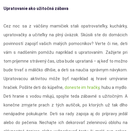
Upratovanie ako užitočná zábava
Cez noc sa z väčšiny mamičiek stali opatrovateľky, kuchárky,
upratovačky a učiteľky na plný úväzok. Skúsili ste do domácich
povinností zapojiť vašich malých pomocníkov? Verte či nie, deti
vám s nadšením pomôžu napríklad s upratovaním. Zažijete pri
tom príjemne strávený čas, izba bude uprataná – aj keď to možno
bude trvať o máličko dlhšie, a deti sa naučia správnym návykom.
Upratovacou aktivitou môže byť napríklad aj hravé umývanie
hračiek. Pošlite deti do kúpeľne,
doneste im hračky
, hubu a mydlo.
Deti hranie s vodou milujú, spojíte teda zábavné s užitočným. A
konečne zmyjete prach z tých autíčok, po ktorých už tak dlho
nenápadne pokukujete. Deti sa rady zapoja aj do prípravy jedál
alebo do pečenia. Nechajte ich dekorovať zeleninovú oblohu na