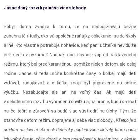
Jasne daný rozvrh prináša viac slobody
Pobyt doma zvádza k tomu, že sa nedodržiavajú bežne
zabehnuté rituály, ako sú spoločné raňajky, obliekanie sa do školy
a iné. Kto vlastne potrebuje nohavice, keď pani učiteľka nevidí, že
deti sedia v pyžame? Naopak, dodržiavanie vopred nastaveného
režimu, ktorý bol pred karanténou, pomôže nielen deťom, ale celej
rodine. Jasne si teda určite konkrétne časy, o koľkej majú deti
vstávať, raňajkovať a o koľkej majú byť pripravené na online
výučbu. Nezabúdajte ale ani na voľný čas. Ak majú deti
v celodennom rozvrhu vyhradenú chvíľku aj na hranie, budú sa mať
na čo tešiť a zároveň sa budú viac sústrediť na úlohy. Tým, že
stanovíte deťom režim, doprajete aj sebe viac slobody.
„Všetko je o
určitom nastavení. Ak mali deti roky naplánované aktivity, ktoré riadili
ich voľný čas je určite dobré v tom pokračovať v takej miere, v akej je