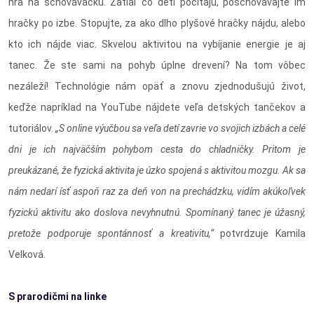
hra na schovávačku. Zatiaľ čo deti počítajú, poschovávajte im
hračky po izbe. Stopujte, za ako dlho plyšové hračky nájdu, alebo
kto ich nájde viac. Skvelou aktivitou na vybíjanie energie je aj
tanec. Že ste sami na pohyb úplne drevení? Na tom vôbec
nezáleží! Technológie nám opäť a znovu zjednodušujú život,
keďže napríklad na YouTube nájdete veľa detských tančekov a
tutoriálov.
„S online výučbou sa veľa detí zavrie vo svojich izbách a celé
dni je ich najväčším pohybom cesta do chladničky. Pritom je
preukázané, že fyzická aktivita je úzko spojená s aktivitou mozgu. Ak sa
nám nedarí ísť aspoň raz za deň von na prechádzku, vidím akúkoľvek
fyzickú aktivitu ako doslova nevyhnutnú. Spomínaný tanec je úžasný,
pretože podporuje spontánnosť a kreativitu,“
potvrdzuje Kamila
Velková.
S prarodičmi na linke