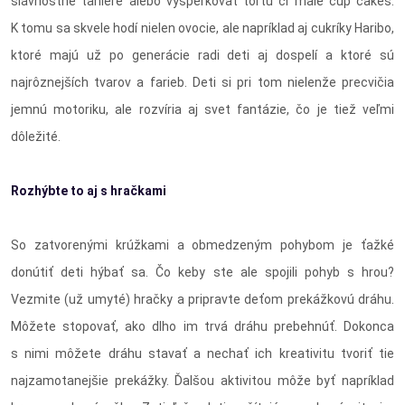
slávnostné taniere alebo vyšperkovať tortu či malé cup cakes.
K tomu sa skvele hodí nielen ovocie, ale napríklad aj cukríky Haribo,
ktoré majú už po generácie radi deti aj dospelí a ktoré sú
najrôznejších tvarov a farieb. Deti si pri tom nielenže precvičia
jemnú motoriku, ale rozvíria aj svet fantázie, čo je tiež veľmi
dôležité.
Rozhýbte to aj s hračkami
So zatvorenými krúžkami a obmedzeným pohybom je ťažké
donútiť deti hýbať sa. Čo keby ste ale spojili pohyb s hrou?
Vezmite (už umyté) hračky a pripravte deťom prekážkovú dráhu.
Môžete stopovať, ako dlho im trvá dráhu prebehnúť. Dokonca
s nimi môžete dráhu stavať a nechať ich kreativitu tvoriť tie
najzamotanejšie prekážky. Ďalšou aktivitou môže byť napríklad