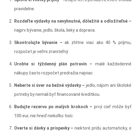
pravidelne.
Rozdeľte výdavky na nevyhnutné, dôležité a odložiteľné –
najprv bývanie, jedlo, škola, lieky a doprava.
Skontrolujte bývanie –
ak zhltne viac ako 40 % príjmu,
rozpočet je veľmi zraniteľný.
Urobte si týždenný plán potravín –
malé každodenné
nákupy často rozpočet predražia najviac.
Neberte si úver na bežné výdavky –
jedlo, nájom ani školské
potreby by nemali byť financované kreditkou.
Budujte rezervu po malých krokoch –
prvý cieľ môže byť
100 eur, nie hneď niekoľko tisíc.
Overte si dávky a príspevky –
niektoré prídu automaticky, o