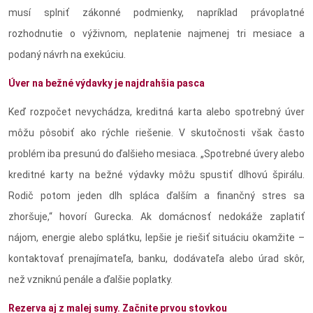
musí splniť zákonné podmienky, napríklad právoplatné
rozhodnutie o výživnom, neplatenie najmenej tri mesiace a
podaný návrh na exekúciu.
Úver na bežné výdavky je najdrahšia pasca
Keď rozpočet nevychádza, kreditná karta alebo spotrebný úver
môžu pôsobiť ako rýchle riešenie. V skutočnosti však často
problém iba presunú do ďalšieho mesiaca. „Spotrebné úvery alebo
kreditné karty na bežné výdavky môžu spustiť dlhovú špirálu.
Rodič potom jeden dlh spláca ďalším a finančný stres sa
zhoršuje,“ hovorí Gurecka. Ak domácnosť nedokáže zaplatiť
nájom, energie alebo splátku, lepšie je riešiť situáciu okamžite –
kontaktovať prenajímateľa, banku, dodávateľa alebo úrad skôr,
než vzniknú penále a ďalšie poplatky.
Rezerva aj z malej sumy. Začnite prvou stovkou