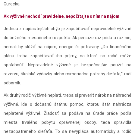
Gurecka.
Ak výživné nechodí pravidelne, nepočítajte s ním na nájom
Jednou z najčastejších chýb je započítavať nepravidelné výživné
do bežného mesačného rozpočtu. Ak peniaze raz prídu a raz nie,
nemali by slúžiť na nájom, energie či potraviny. „Do finančného
plánu treba započítavať iba príjmy, na ktoré sa rodič môže
spoľahnúť. Nepravidelné výživné je bezpečnejšie použiť na
rezervu, školské výdavky alebo mimoriadne potreby dieťaťa,“ radí
odborník.
Ak druhý rodič výživné neplatí, treba si preveriť nárok na náhradné
výživné.
Ide o dočasnú štátnu pomoc, ktorou štát nahrádza
neplatené výživné. Žiadosť sa podáva na úrade práce podľa
miesta trvalého pobytu oprávnenej osoby, teda spravidla
nezaopatreného dieťaťa.
To sa nevypláca automaticky a rodič