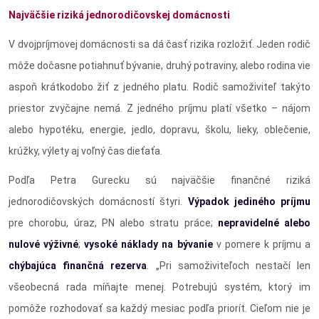
Najväčšie riziká jednorodičovskej domácnosti
V dvojpríjmovej domácnosti sa dá časť rizika rozložiť. Jeden rodič
môže dočasne potiahnuť bývanie, druhý potraviny, alebo rodina vie
aspoň krátkodobo žiť z jedného platu. Rodič samoživiteľ takýto
priestor zvyčajne nemá. Z jedného príjmu platí všetko – nájom
alebo hypotéku, energie, jedlo, dopravu, školu, lieky, oblečenie,
krúžky, výlety aj voľný čas dieťaťa.
Podľa Petra Gurecku sú najväčšie finančné riziká
jednorodičovských domácností štyri.
Výpadok jediného príjmu
pre chorobu, úraz, PN alebo stratu práce;
nepravidelné alebo
nulové výživné
;
vysoké náklady na bývanie
v pomere k príjmu a
chýbajúca finančná rezerva
. „Pri samoživiteľoch nestačí len
všeobecná rada míňajte menej. Potrebujú systém, ktorý im
pomôže rozhodovať sa každý mesiac podľa priorít. Cieľom nie je