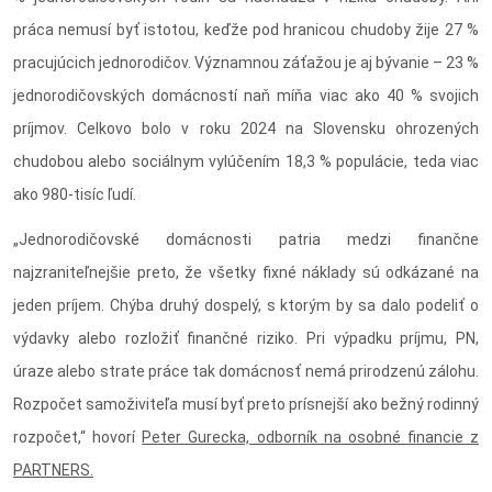
práca nemusí byť istotou, keďže pod hranicou chudoby žije 27 %
pracujúcich jednorodičov. Významnou záťažou je aj bývanie – 23 %
jednorodičovských domácností naň míňa viac ako 40 % svojich
príjmov. Celkovo bolo v roku 2024 na Slovensku ohrozených
chudobou alebo sociálnym vylúčením 18,3 % populácie, teda viac
ako 980-tisíc ľudí.
„Jednorodičovské domácnosti patria medzi finančne
najzraniteľnejšie preto, že všetky fixné náklady sú odkázané na
jeden príjem. Chýba druhý dospelý, s ktorým by sa dalo podeliť o
výdavky alebo rozložiť finančné riziko. Pri výpadku príjmu, PN,
úraze alebo strate práce tak domácnosť nemá prirodzenú zálohu.
Rozpočet samoživiteľa musí byť preto prísnejší ako bežný rodinný
rozpočet,“ hovorí
Peter Gurecka, odborník na osobné financie z
PARTNERS.