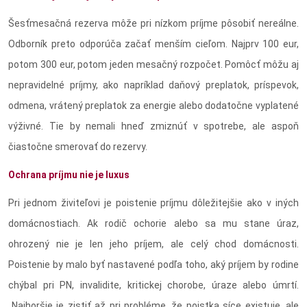
Šesťmesačná rezerva môže pri nízkom príjme pôsobiť nereálne.
Odborník preto odporúča začať menším cieľom. Najprv 100 eur,
potom 300 eur, potom jeden mesačný rozpočet. Pomôcť môžu aj
nepravidelné príjmy, ako napríklad daňový preplatok, príspevok,
odmena, vrátený preplatok za energie alebo dodatočne vyplatené
výživné. Tie by nemali hneď zmiznúť v spotrebe, ale aspoň
čiastočne smerovať do rezervy.
Ochrana príjmu nie je luxus
Pri jednom živiteľovi je poistenie príjmu dôležitejšie ako v iných
domácnostiach. Ak rodič ochorie alebo sa mu stane úraz,
ohrozený nie je len jeho príjem, ale celý chod domácnosti.
Poistenie by malo byť nastavené podľa toho, aký príjem by rodine
chýbal pri PN, invalidite, kritickej chorobe, úraze alebo úmrtí.
„Najhoršie je zistiť až pri probléme, že poistka síce existuje, ale