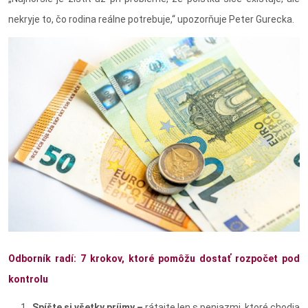
nekryje to, čo rodina reálne potrebuje,“ upozorňuje Peter Gurecka.
Odborník radí: 7 krokov, ktoré pomôžu dostať rozpočet pod
kontrolu
Spíšte si všetky príjmy –
rátajte len s peniazmi, ktoré chodia