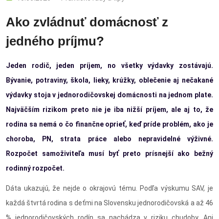
Ako zvládnuť domácnosť z
jedného príjmu?
Jeden rodič, jeden príjem, no všetky výdavky zostávajú.
Bývanie, potraviny, škola, lieky, krúžky, oblečenie aj nečakané
výdavky stoja v jednorodičovskej domácnosti na jednom plate.
Najväčším rizikom preto nie je iba nižší príjem, ale aj to, že
rodina sa nemá o čo finančne oprieť, keď príde problém, ako je
choroba, PN, strata práce alebo nepravidelné výživné.
Rozpočet samoživiteľa musí byť preto prísnejší ako bežný
rodinný rozpočet.
Dáta ukazujú, že nejde o okrajovú tému. Podľa výskumu SAV, je
každá štvrtá rodina s deťmi na Slovensku jednorodičovská a až 46
% jednorodičovských rodín sa nachádza v riziku chudoby. Ani