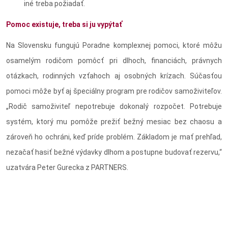
iné treba požiadať.
Pomoc existuje, treba si ju vypýtať
Na Slovensku fungujú Poradne komplexnej pomoci, ktoré môžu
osamelým rodičom pomôcť pri dlhoch, financiách, právnych
otázkach, rodinných vzťahoch aj osobných krízach. Súčasťou
pomoci môže byť aj špeciálny program pre rodičov samoživiteľov.
„Rodič samoživiteľ nepotrebuje dokonalý rozpočet. Potrebuje
systém, ktorý mu pomôže prežiť bežný mesiac bez chaosu a
zároveň ho ochráni, keď príde problém. Základom je mať prehľad,
nezačať hasiť bežné výdavky dlhom a postupne budovať rezervu,“
uzatvára Peter Gurecka z PARTNERS.