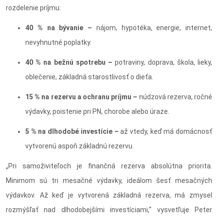
rozdelenie príjmu:
40 % na bývanie –
nájom, hypotéka, energie, internet,
nevyhnutné poplatky.
40 % na bežnú spotrebu –
potraviny, doprava, škola, lieky,
oblečenie, základná starostlivosť o dieťa.
15 % na rezervu a ochranu príjmu –
núdzová rezerva, ročné
výdavky, poistenie pri PN, chorobe alebo úraze.
5 % na dlhodobé investície –
až vtedy, keď má domácnosť
vytvorenú aspoň základnú rezervu.
„Pri samoživiteľoch je finančná rezerva absolútna priorita.
Minimom sú tri mesačné výdavky, ideálom šesť mesačných
výdavkov. Až keď je vytvorená základná rezerva, má zmysel
rozmýšľať nad dlhodobejšími investíciami,“ vysvetľuje Peter