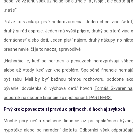
seba. Vo vzťahu však už nejde iba o „moje“ a „tvoje“, ale často aj o
„naše“.
Práve tu vznikajú prvé nedorozumenia. Jeden chce viac šetriť,
druhý si rád dopraje. Jeden má vyšší príjem, druhý sa stará viac o
domácnosť alebo deti. Jeden platí nájom, druhý nákupy, no nikto
presne nevie, či je to naozaj spravodlivé.
„Najhoršie je, keď sa partneri o peniazoch nerozprávajú vôbec
alebo až vtedy, keď vznikne problém. Spoločné financie nemajú
byť tabu. Mali by byť bežnou témou rozhovoru, podobne ako
bývanie, dovolenka či výchova detí,“ hovorí
Tomáš Škvarenina,
odborník na osobné financie zo spoločnosti PARTNERS.
Prvý krok: povedzte si pravdu o príjmoch, dlhoch aj zvykoch
Mnohé páry riešia spoločné financie až pri spoločnom bývaní,
hypotéke alebo po narodení dieťaťa. Odborníci však odporúčajú