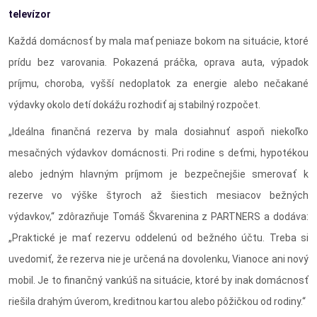
televízor
Každá domácnosť by mala mať peniaze bokom na situácie, ktoré
prídu bez varovania. Pokazená práčka, oprava auta, výpadok
príjmu, choroba, vyšší nedoplatok za energie alebo nečakané
výdavky okolo detí dokážu rozhodiť aj stabilný rozpočet.
„Ideálna finančná rezerva by mala dosiahnuť aspoň niekoľko
mesačných výdavkov domácnosti. Pri rodine s deťmi, hypotékou
alebo jedným hlavným príjmom je bezpečnejšie smerovať k
rezerve vo výške štyroch až šiestich mesiacov bežných
výdavkov,“ zdôrazňuje Tomáš Škvarenina z PARTNERS a dodáva:
„Praktické je mať rezervu oddelenú od bežného účtu. Treba si
uvedomiť, že rezerva nie je určená na dovolenku, Vianoce ani nový
mobil. Je to finančný vankúš na situácie, ktoré by inak domácnosť
riešila drahým úverom, kreditnou kartou alebo pôžičkou od rodiny.“