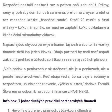
Rozpočet nestačí nastaviť raz a potom naň zabudnúť. Príjmy,
ceny aj potreby domácnosti sa menia, preto má zmysel urobiť si
raz mesačne krátke „finančné rande“. Stačí 20 minút a štyri
otázky – koľko nám prišlo, čo musíme zaplatiť, koľko odkladáme a
či nás čaká mimoriadny výdavok.
Najčastejšou chybou párov je mlčanie, tajnosti alebo to, že všetky
financie rieši iba jeden človek. Obaja partneri by mali mať aspoň
základný prehľad o účtoch, splátkach, rezerve aj väčších plánoch.
„Veľa hádok o peniazoch v skutočnosti nie je o peniazoch, ale o
pocite nespravodlivosti. Keď obaja vedia, čo sa deje s rodinným
rozpočtom, ubúda podozrievanie, výčitky aj stres,“ dodáva Tomáš
Škvarenina, odborník na osobné financie z PARTNERS.
Info box: 7 jednoduchých pravidiel partnerských financií
Hovorte otvorene o príjmoch, výdavkoch, dlhoch aj