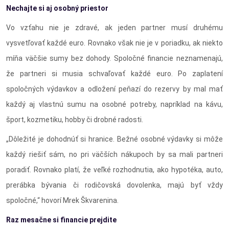
Nechajte si aj osobný priestor
Vo vzťahu nie je zdravé, ak jeden partner musí druhému
vysvetľovať každé euro. Rovnako však nie je v poriadku, ak niekto
míňa väčšie sumy bez dohody. Spoločné financie neznamenajú,
že partneri si musia schvaľovať každé euro. Po zaplatení
spoločných výdavkov a odložení peňazí do rezervy by mal mať
každý aj vlastnú sumu na osobné potreby, napríklad na kávu,
šport, kozmetiku, hobby či drobné radosti.
„Dôležité je dohodnúť si hranice. Bežné osobné výdavky si môže
každý riešiť sám, no pri väčších nákupoch by sa mali partneri
poradiť. Rovnako platí, že veľké rozhodnutia, ako hypotéka, auto,
prerábka bývania či rodičovská dovolenka, majú byť vždy
spoločné,“ hovorí Mrek Škvarenina.
Raz mesačne si financie prejdite