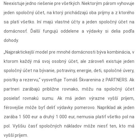
Neexistuje jedno riešenie pre všetkých. Niektorým párom vyhovuje
jeden spoločný účet, na ktorý prichádzajú oba príjmy a z ktorého
sa platí všetko. Iní majú vlastné účty a jeden spoločný účet na
domácnosť. Ďalší fungujú oddelene a výdavky si delia podľa
dohody.
„Najpraktickejší model pre mnohé domácnosti býva kombinácia, v
ktorom každý má svoj osobný účet, ale zároveň existuje jeden
spoločný účet na bývanie, potraviny, energie, deti, spoločné úvery,
poistky a rezervu,“ vysvetľuje Tomáš Škvarenina z PARTNERS. Ak
partneri zarábajú približne rovnako, môžu na spoločný účet
posielať rovnakú sumu. Ak má jeden výrazne vyšší príjem,
férovejšie môže byť deliť výdavky pomerovo. Napríklad ak jeden
zarába 1 500 eur a druhý 1 000 eur, nemusia platiť všetko pol na
pol. Vyššiu časť spoločných nákladov môže niesť ten, kto má
vyšší príjem.