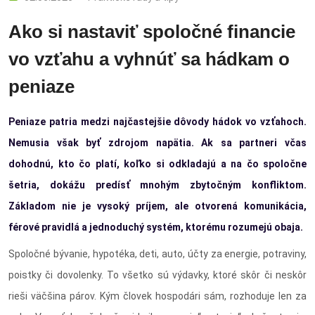
Ako si nastaviť spoločné financie
vo vzťahu a vyhnúť sa hádkam o
peniaze
Peniaze patria medzi najčastejšie dôvody hádok vo vzťahoch.
Nemusia však byť zdrojom napätia. Ak sa partneri včas
dohodnú, kto čo platí, koľko si odkladajú a na čo spoločne
šetria, dokážu predísť mnohým zbytočným konfliktom.
Základom nie je vysoký príjem, ale otvorená komunikácia,
férové pravidlá a jednoduchý systém, ktorému rozumejú obaja.
Spoločné bývanie, hypotéka, deti, auto, účty za energie, potraviny,
poistky či dovolenky. To všetko sú výdavky, ktoré skôr či neskôr
rieši väčšina párov. Kým človek hospodári sám, rozhoduje len za