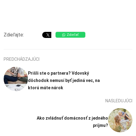
Zdieľajte:
Zdieľať
PREDCHÁDZAJÚCI
Prišli ste o partnera? Vdovský
dôchodok nemusí byť jediná vec, na
ktorú máte nárok
NASLEDUJÚCI
Ako zvládnuť domácnosť z jedného
príjmu?