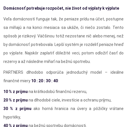
Domácnosť potrebuje rozpočet, nie život od výplaty k výplate
Veľa domácností funguje tak, že peniaze prídu na účet, postupne
sa míňajú a na konci mesiaca sa ukáže, či niečo zostalo. Tento
spôsob je rizikový. Väčšinou totiž nezostane nič alebo menej, než
by domácnosť potrebovala. Lepší systém je rozdeliť peniaze hneď
po výplate. Najskôr zaplatiť dôležité veci, potom odložiť časť do
rezervy a až následne míňať na bežnú spotrebu.
PARTNERS dlhodobo odporúča jednoduchý model – ideálne
finančné miery
10 : 20 : 30 : 40
:
10 % z príjmu
na krátkodobú finančnú rezervu,
20 % z príjmu
na dlhodobé ciele, investície a ochranu príjmu,
30 % z príjmu
ako horná hranica na úvery a pôžičky vrátane
hypotéky,
40 % z príjmu
na bežnú spotrebu domácnosti.