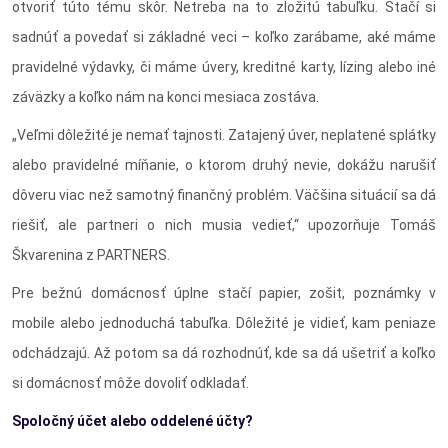
otvoriť túto tému skôr. Netreba na to zložitú tabuľku. Stačí si
sadnúť a povedať si základné veci – koľko zarábame, aké máme
pravidelné výdavky, či máme úvery, kreditné karty, lízing alebo iné
záväzky a koľko nám na konci mesiaca zostáva.
„Veľmi dôležité je nemať tajnosti. Zatajený úver, neplatené splátky
alebo pravidelné míňanie, o ktorom druhý nevie, dokážu narušiť
dôveru viac než samotný finančný problém. Väčšina situácií sa dá
riešiť, ale partneri o nich musia vedieť,“ upozorňuje Tomáš
Škvarenina z PARTNERS.
Pre bežnú domácnosť úplne stačí papier, zošit, poznámky v
mobile alebo jednoduchá tabuľka. Dôležité je vidieť, kam peniaze
odchádzajú. Až potom sa dá rozhodnúť, kde sa dá ušetriť a koľko
si domácnosť môže dovoliť odkladať.
Spoločný účet alebo oddelené účty?