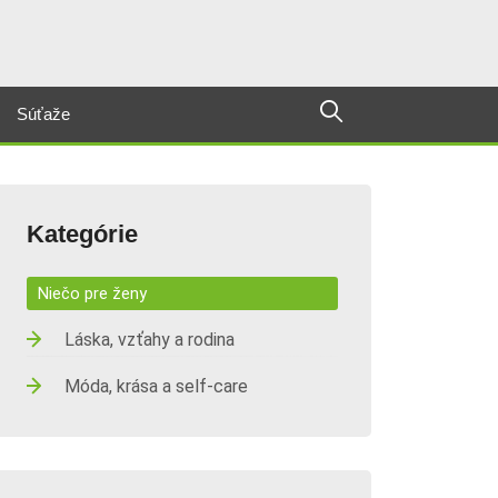
Súťaže
Kategórie
Niečo pre ženy
Láska, vzťahy a rodina
Móda, krása a self-care