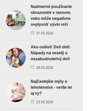
Nadmerné používanie
obrazoviek v rannom
veku môže negatívne
ovplyvniť vývin reči
31.05.2026
Ako osláviť Deň detí:
Nápady na veselý a
nezabudnuteľný deň
28.05.2026
Najčastejšie mýty o
tehotenstve - veríte im
aj vy?
22.05.2026