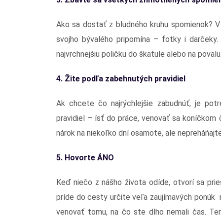
Ako sa dostať z bludného kruhu spomienok? V 
svojho bývalého pripomína – fotky i darčeky.
najvrchnejšiu poličku do škatule alebo na povalu
4. Žite podľa zabehnutých pravidiel
Ak chcete čo najrýchlejšie zabudnúť, je pot
pravidiel – ísť do práce, venovať sa koníčkom
nárok na niekoľko dní osamote, ale nepreháňajte
5. Hovorte ÁNO
Keď niečo z nášho života odíde, otvorí sa pr
príde do cesty určite veľa zaujímavých ponúk 
venovať tomu, na čo ste dlho nemali čas. Ter