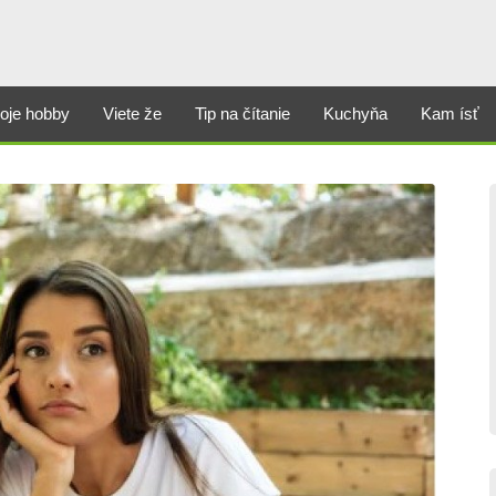
oje hobby
Viete že
Tip na čítanie
Kuchyňa
Kam ísť