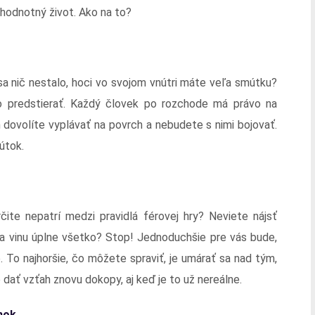
ohodnotný život. Ako na to?
sa nič nestalo, hoci vo svojom vnútri máte veľa smútku?
 predstierať. Každý človek po rozchode má právo na
m dovolíte vyplávať na povrch a nebudete s nimi bojovať.
útok.
čite nepatrí medzi pravidlá férovej hry? Neviete nájsť
za vinu úplne všetko? Stop! Jednoduchšie pre vás bude,
e. To najhoršie, čo môžete spraviť, je umárať sa nad tým,
dať vzťah znovu dokopy, aj keď je to už nereálne.
nok