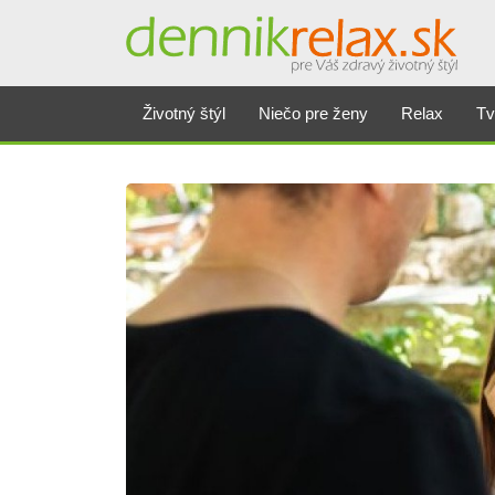
Životný štýl
Niečo pre ženy
Relax
Tv