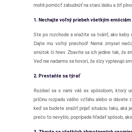
mohli pomôcť zabudnúť na starú lásku a žiť pln
1. Nechajte voľný priebeh všetkým emóciám
Ste po rozchode a snažíte sa tváriť, ako keby 
Dajte mu voľný priechod! Nemá zmysel niečo
smútok či hnev. Zbavíte sa ich jedine tak, že i
Veď nie nadarmo sa hovorí, že slzy vyplavujú sm
2. Prestaňte sa týrať
Rozišiel sa s vami váš ex spôsobom, ktorý ur
príčinu rozpadu vášho vzťahu alebo si dávate 
keď sa budete snažiť prijať situáciu takú, aká j
prečo to nevyšlo, poprípade hľadať spôsob, ako 
3. Zbavte sa všetkých zhmotnených spomie