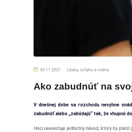
05.11.2021
Láska, vzťahy a rodina
Ako zabudnúť na svo
V dnešnej dobe sa rozchodu nevyhne snáď
zabudnúť alebo „zabúdajú“ tak, že vhupnú do 
Hoci neexistuje jednotný návod, ktorý by platil 