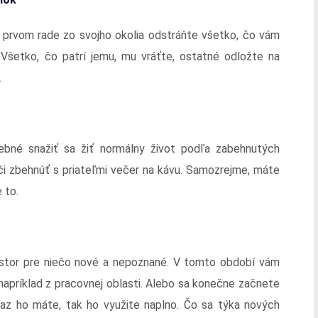
prvom rade zo svojho okolia odstráňte všetko, čo vám
 Všetko, čo patrí jemu, mu vráťte, ostatné odložte na
.
rebné snažiť sa žiť normálny život podľa zabehnutých
 či zbehnúť s priateľmi večer na kávu. Samozrejme, máte
 to.
iestor pre niečo nové a nepoznané. V tomto období vám
napríklad z pracovnej oblasti. Alebo sa konečne začnete
az ho máte, tak ho využite naplno. Čo sa týka nových