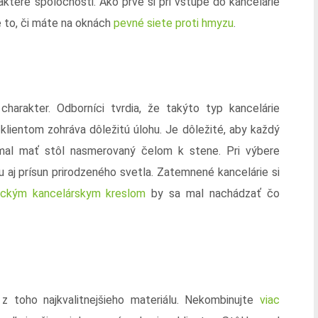
aktere spoločnosti. Ako prvé si pri vstupe do kancelárie
e to, či máte na oknách
pevné siete proti hmyzu
.
harakter. Odborníci tvrdia, že takýto typ kancelárie
s klientom zohráva dôležitú úlohu. Je dôležité, aby každý
mal mať stôl nasmerovaný čelom k stene. Pri výbere
u aj prísun prirodzeného svetla. Zatemnené kancelárie si
ickým kancelárskym kreslom
by sa mal nachádzať čo
z toho najkvalitnejšieho materiálu. Nekombinujte
viac