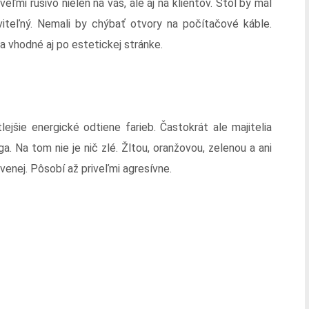
veľmi rušivo nielen na vás, ale aj na klientov. Stôl by mal
iteľný. Nemali by chýbať otvory na počítačové káble.
a vhodné aj po estetickej stránke.
ejšie energické odtiene farieb. Častokrát ale majitelia
ga. Na tom nie je nič zlé. Žltou, oranžovou, zelenou a ani
venej. Pôsobí až priveľmi agresívne.