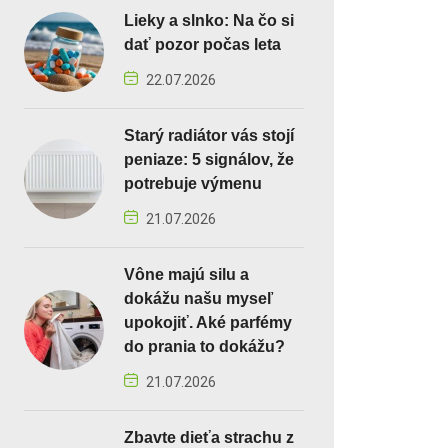
Lieky a slnko: Na čo si
dať pozor počas leta
22.07.2026
Starý radiátor vás stojí
peniaze: 5 signálov, že
potrebuje výmenu
21.07.2026
Vône majú silu a
dokážu našu myseľ
upokojiť. Aké parfémy
do prania to dokážu?
21.07.2026
Zbavte dieťa strachu z