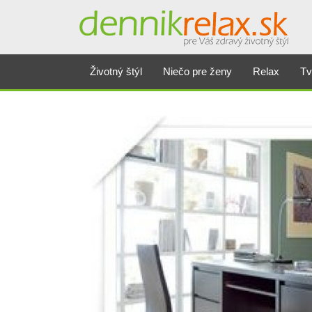
Životný štýl
Niečo pre ženy
Relax
Tv