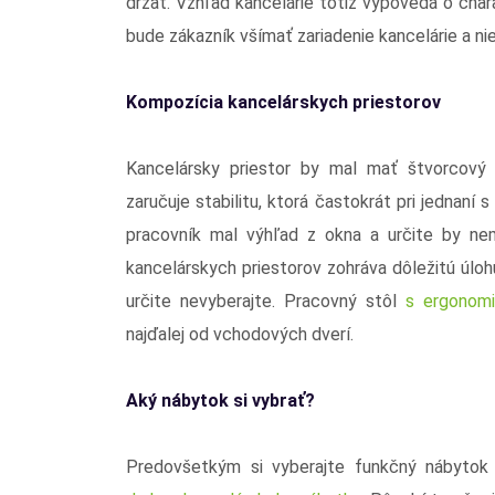
držať. Vzhľad kancelárie totiž vypovedá o char
bude zákazník všímať zariadenie kancelárie a ni
Kompozícia kancelárskych priestorov
Kancelársky priestor by mal mať štvorcový c
zaručuje stabilitu, ktorá častokrát pri jednaní 
pracovník mal výhľad z okna a určite by ne
kancelárskych priestorov zohráva dôležitú úloh
určite nevyberajte. Pracovný stôl
s ergonom
najďalej od vchodových dverí.
Aký nábytok si vybrať?
Predovšetkým si vyberajte funkčný nábytok 