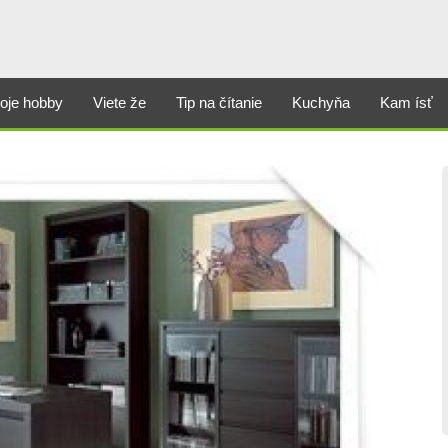
oje hobby
Viete že
Tip na čítanie
Kuchyňa
Kam ísť