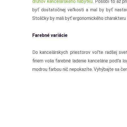
druhov kancelárskeho nábytku
. Pôsobí to až pri
byť dostatočnej veľkosti a mal by byť nastav
Stoličky by mali byť ergonomického charakteru 
Farebné variácie
Do kancelárskych priestorov voľte radšej svetl
firiem volia farebné ladenie kancelárie podľa lo
modrou farbou nič nepokazíte. Vyhýbajte sa čer