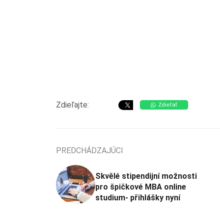
Zdieľajte:
Zdieľať
PREDCHÁDZAJÚCI
Skvělé stipendijní možnosti
pro špičkové MBA online
studium- přihlášky nyní