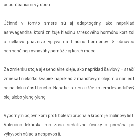
odporúčaniami výrobcu.
Účinné v tomto smere sú aj adaptogény, ako napríklad
ashwagandha, ktorá znižuje hladinu stresového hormónu kortizol
a celkovo priaznivo vplýva na hladinu hormónov. S obnovou
hormonálnej rovnováhy pomôže aj koreň maca.
Za zmienku stoja aj esenciálne oleje, ako napríklad šalviový – stačí
zmiešať niekoľko kvapiek napríklad z mandľovým olejom a naniesť
ho na dolnú časť brucha. Napätie, stres a kŕče zmierni levanduľový
olej alebo ylang-ylang.
Výborným bojovníkom proti bolesti brucha a kŕčom je malinový list.
Valeriána lekárska má zasa sedatívne účinky a pomáha pri
výkyvoch nálad a nespavosti.