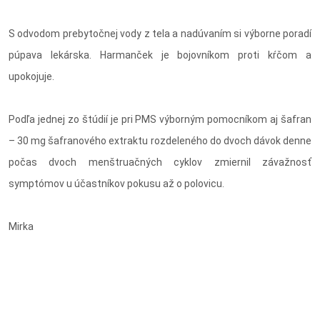
S odvodom prebytočnej vody z tela a nadúvaním si výborne poradí
púpava lekárska. Harmanček je bojovníkom proti kŕčom a
upokojuje.
Podľa jednej zo štúdií je pri PMS výborným pomocníkom aj šafran
– 30 mg šafranového extraktu rozdeleného do dvoch dávok denne
počas dvoch menštruačných cyklov zmiernil závažnosť
symptómov u účastníkov pokusu až o polovicu.
Mirka