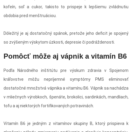
kofeín, soľ a cukor, takisto to prispeje k lepšiemu zvládnutiu
obdobia pred menštruáciou.
Dôležitý je aj dostatočný spánok, pretože jeho deficit je spojený
so zvýšeným výskytom úzkosti, depresie či podráždenosti.
Pomôcť môže aj vápnik a vitamín B6
Podľa Národného inštitútu pre výskum zdravia v Spojenom
kráľovstve môžu nepríjemné symptómy PMS eliminovať
dostatočné množstvá vápnika a vitamínu B6. Vápnik sa nachádza
v mliečnych výrobkoch, špenáte, brokolici, sardinkách, mandliach,
tofu a aj niektorých fortifikovaných potravinách.
Vitamín B6 je jedným z vitamínov skupiny B, ktorý prispieva k