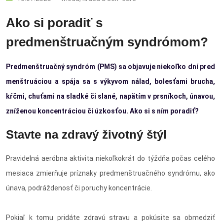
Ako si poradiť s
predmenštruačným syndrómom?
Predmenštruačný syndróm (PMS) sa objavuje niekoľko dní pred
menštruáciou a spája sa s výkyvom nálad, bolesťami brucha,
kŕčmi, chuťami na sladké či slané, napätím v prsníkoch, únavou,
zníženou koncentráciou či úzkosťou. Ako si s ním poradiť?
Stavte na zdravý životný štýl
Pravidelná aeróbna aktivita niekoľkokrát do týždňa počas celého
mesiaca zmierňuje príznaky predmenštruačného syndrómu, ako
únava, podráždenosť či poruchy koncentrácie.
Pokiaľ k tomu pridáte zdravú stravu a pokúsite sa obmedziť