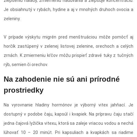
zlepšeniu nálady, zmierneniu nadúvania a zlepšuje koncentráciu.
Je obsiahnutý v rybách, hydine a aj v mnohých druhoch ovocia a
zeleniny.
V prípade výskytu migrén pred menštruáciou môže pomôcť aj
horčík zastúpený v zelenej listovej zelenine, orechoch a celých
zrnách. K zmierneniu kŕčov môžu prispieť zdravé tuky z tučných
rýb, semien či orechov.
Na zahodenie nie sú ani prírodné
prostriedky
Na vyrovnanie hladiny hormónov je výborný vitex jahňací. Je
dostupný v podobe čaju, kapsúl i kvapiek. Na prípravu čaju stačí
jedna čajová lyžička vitexu, ktorá sa zaleje vriacou vodou a nechá
lúhovať 10 – 20 minút. Pri kapsuliach a kvapkách sa riadime