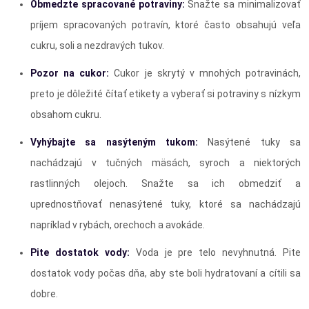
Obmedzte spracované potraviny:
Snažte sa minimalizovať
príjem spracovaných potravín, ktoré často obsahujú veľa
cukru, soli a nezdravých tukov.
Pozor na cukor:
Cukor je skrytý v mnohých potravinách,
preto je dôležité čítať etikety a vyberať si potraviny s nízkym
obsahom cukru.
Vyhýbajte sa nasýteným tukom:
Nasýtené tuky sa
nachádzajú v tučných mäsách, syroch a niektorých
rastlinných olejoch. Snažte sa ich obmedziť a
uprednostňovať nenasýtené tuky, ktoré sa nachádzajú
napríklad v rybách, orechoch a avokáde.
Pite dostatok vody:
Voda je pre telo nevyhnutná. Pite
dostatok vody počas dňa, aby ste boli hydratovaní a cítili sa
dobre.