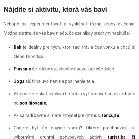
Nájdite si aktivitu, ktorá vás baví
Nebojte sa experimentovať a vyskúšať rôzne druhy cvičenia.
Možno zistíte, že vás baví niečo, čo ste nikdy predtým neskúšali.
Beh
je ideálny pre tých, ktorí radi trávia čas vonku a chcú si
zlepšiť kondíciu.
Plávanie
šetrí kĺby a je vhodné naozaj pre všetkých.
Joga
slúži na uvoľnenie a posilnenie tela.
Ak chcete získať svalovú hmotu a vyformovať si telo, stavte
na
posilňovanie.
Ak sa radi bavíte a máte zmysel pre rytmus,
tancujte.
Chcete byť čo najviac vonku? Okrem prechádzok sú
výbornými druhmi pohybových aktivít
turistika či