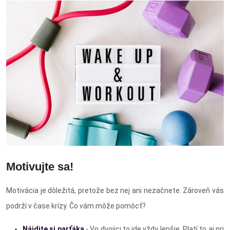
Motivujte sa!
Motivácia je dôležitá, pretože bez nej ani nezačnete. Zároveň vás
podrží v čase krízy. Čo vám môže pomôcť?
Nájdite si parťáka
- Vo dvojici to ide vždy lepšie. Platí to aj pri