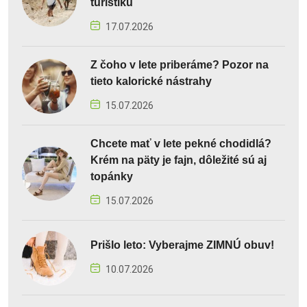
turistiku
17.07.2026
Z čoho v lete priberáme? Pozor na
tieto kalorické nástrahy
15.07.2026
Chcete mať v lete pekné chodidlá?
Krém na päty je fajn, dôležité sú aj
topánky
15.07.2026
Prišlo leto: Vyberajme ZIMNÚ obuv!
10.07.2026