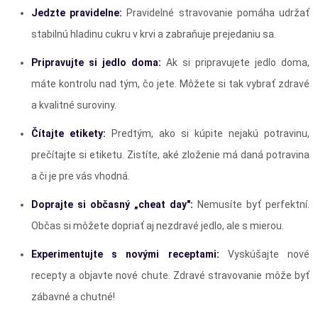
Jedzte pravidelne:
Pravidelné stravovanie pomáha udržať
stabilnú hladinu cukru v krvi a zabraňuje prejedaniu sa.
Pripravujte si jedlo doma:
Ak si pripravujete jedlo doma,
máte kontrolu nad tým, čo jete. Môžete si tak vybrať zdravé
a kvalitné suroviny.
Čítajte etikety:
Predtým, ako si kúpite nejakú potravinu,
prečítajte si etiketu. Zistíte, aké zloženie má daná potravina
a či je pre vás vhodná.
Doprajte si občasný „cheat day":
Nemusíte byť perfektní.
Občas si môžete dopriať aj nezdravé jedlo, ale s mierou.
Experimentujte s novými receptami:
Vyskúšajte nové
recepty a objavte nové chute. Zdravé stravovanie môže byť
zábavné a chutné!