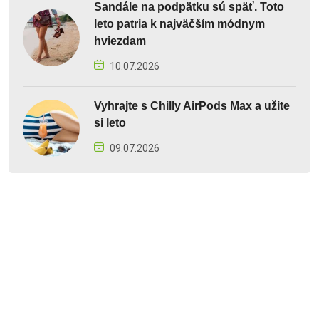
Sandále na podpätku sú späť. Toto
leto patria k najväčším módnym
hviezdam
10.07.2026
Vyhrajte s Chilly AirPods Max a užite
si leto
09.07.2026