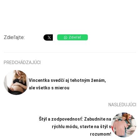
Zdieľajte:
Zdieľať
PREDCHÁDZAJÚCI
Vincentka svedčí aj tehotným ženám,
ale všetko s mierou
NASLEDUJÚCI
Štýl a zodpovednosť: Zabudnite na
rýchlu módu, stavte na štýl s
rozumom!