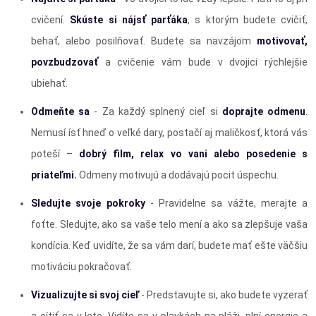
cvičení.
Skúste si nájsť parťáka
, s ktorým budete cvičiť,
behať, alebo posilňovať. Budete sa navzájom
motivovať,
povzbudzovať
a cvičenie vám bude v dvojici rýchlejšie
ubiehať.
Odmeňte sa
- Za každý splnený cieľ si
doprajte odmenu
.
Nemusí ísť hneď o veľké dary, postačí aj maličkosť, ktorá vás
poteší –
dobrý film, relax vo vani alebo posedenie s
priateľmi.
Odmeny motivujú a dodávajú pocit úspechu.
Sledujte svoje pokroky
- Pravidelne sa vážte, merajte a
foťte. Sledujte, ako sa vaše telo mení a ako sa zlepšuje vaša
kondícia. Keď uvidíte, že sa vám darí, budete mať ešte väčšiu
motiváciu pokračovať.
Vizualizujte si svoj cieľ
- Predstavujte si, ako budete vyzerať
a cítiť sa v lete. Vidíte sa v plavkách na pláži, plní energie a