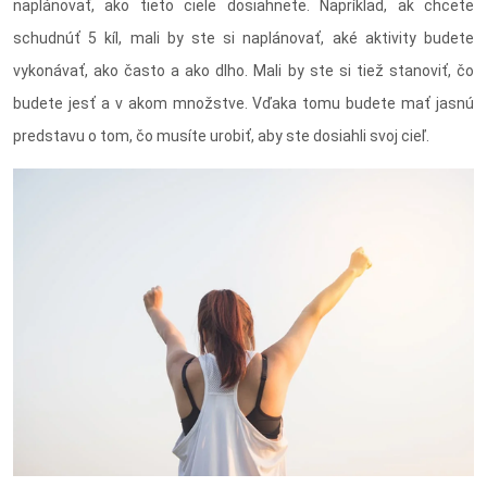
naplánovať, ako tieto ciele dosiahnete. Napríklad, ak chcete
schudnúť 5 kíl, mali by ste si naplánovať, aké aktivity budete
vykonávať, ako často a ako dlho. Mali by ste si tiež stanoviť, čo
budete jesť a v akom množstve. Vďaka tomu budete mať jasnú
predstavu o tom, čo musíte urobiť, aby ste dosiahli svoj cieľ.