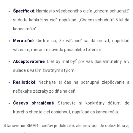
Špecifické
: Namiesto všeobecného cieľa „chcem schudnúť“
si dajte konkrétny cieľ, napríklad: „Chcem schudnúť 5 kíl do
konca mája“.
Merateľné
: Uistite sa, že váš cieľ sa dá merať, napríklad
vážením, meraním obvodu pása alebo fotením.
Akceptovateľné
: Cieľ by mal byť pre vás dosiahnuteľný a v
súlade s vaším životným štýlom.
Realistické
: Nechajte si čas na postupné zlepšovanie a
nečakajte zázraky zo dňa na deň.
Časovo ohraničené
: Stanovte si konkrétny dátum, do
ktorého chcete cieľ dosiahnuť, napríklad do konca mája.
Stanovenie SMART cieľov je dôležité, ale nestačí. Je dôležité si aj