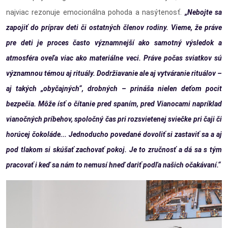
najviac rezonuje emocionálna pohoda a nasýtenosť.
„Nebojte sa
zapojiť do príprav deti či ostatných členov rodiny. Vieme, že práve
pre deti je proces často významnejší ako samotný výsledok a
atmosféra oveľa viac ako materiálne veci. Práve počas sviatkov sú
významnou témou aj rituály. Dodržiavanie ale aj vytváranie rituálov –
aj takých „obyčajných“, drobných – prináša nielen deťom pocit
bezpečia. Môže ísť o čítanie pred spaním, pred Vianocami napríklad
vianočných príbehov, spoločný čas pri rozsvietenej sviečke pri čaji či
horúcej čokoláde... Jednoducho povedané dovoliť si zastaviť sa a aj
pod tlakom si skúšať zachovať pokoj. Je to zručnosť a dá sa s tým
pracovať i keď sa nám to nemusí hneď dariť podľa našich očakávaní.“