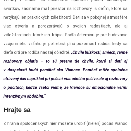
sviatkov, začíname mať priestor na rozhovory s deťmi, ktoré sa
netýkajú len praktických záležitostí. Deti sa v pokojnej atmosfére
viac otvoria a porozprávajú o svojich radostiach, ale aj
záležitostiach, ktoré ich trápia. Podľa Artemiou je pre budovanie
vzájomného vzťahu je potrebná plná pozornosť rodiča, kedy sa
dieťa cíti pre rodiča naozaj dôležité.
„Chvíle blízkosti, smiech, ranné
rozhovory, objatia – to sú presne tie chvíle, ktoré si deti aj
v dospelosti budú pamätať ako Vianoce. Pomôcť môže spoločne
strávený čas napríklad pri pečení vianočného pečiva ale aj rozhovory
o pocitoch, keďže všetci vieme, že Vianoce sú emocionálne veľmi
intenzívnym obdobím.“
Hrajte sa
Z hrania spoločenských hier môžete urobiť (nielen) počas Vianoc