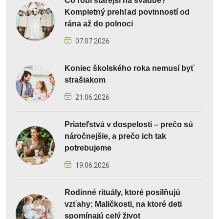
Čo robí starejší na svadbe?
Kompletný prehľad povinností od
rána až do polnoci
07.07.2026
Koniec školského roka nemusí byť
strašiakom
21.06.2026
Priateľstvá v dospelosti – prečo sú
náročnejšie, a prečo ich tak
potrebujeme
19.06.2026
Rodinné rituály, ktoré posilňujú
vzťahy: Maličkosti, na ktoré deti
spomínajú celý život