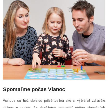
Spomaľme počas Vianoc
Vianoce sú tiež skvelou príležitosťou ako si vytvárať zdravšie
vzťahy v rodine. Ak dokážeme spomaliť počas vianočných