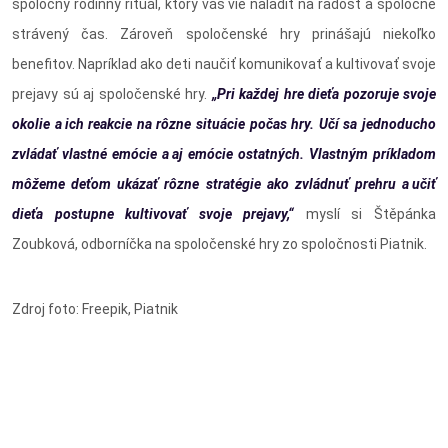
spoločný rodinný rituál, ktorý vás vie naladiť na radosť a spoločne
strávený čas. Zároveň spoločenské hry prinášajú niekoľko
benefitov. Napríklad ako deti naučiť komunikovať a kultivovať svoje
prejavy sú aj spoločenské hry.
„Pri každej hre dieťa pozoruje svoje
okolie a ich reakcie na rôzne situácie počas hry. Učí sa jednoducho
zvládať vlastné emócie a aj emócie ostatných. Vlastným príkladom
môžeme deťom ukázať rôzne stratégie ako zvládnuť prehru a učiť
dieťa postupne kultivovať svoje prejavy,“
myslí si Štěpánka
Zoubková, odborníčka na spoločenské hry zo spoločnosti Piatnik.
Zdroj foto: Freepik, Piatnik