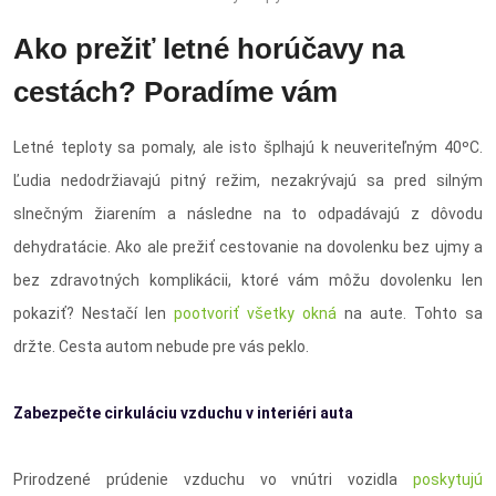
Ako prežiť letné horúčavy na
cestách? Poradíme vám
Letné teploty sa pomaly, ale isto šplhajú k neuveriteľným 40ºC.
Ľudia nedodržiavajú pitný režim, nezakrývajú sa pred silným
slnečným žiarením a následne na to odpadávajú z dôvodu
dehydratácie. Ako ale prežiť cestovanie na dovolenku bez ujmy a
bez zdravotných komplikácii, ktoré vám môžu dovolenku len
pokaziť? Nestačí len
pootvoriť všetky okná
na aute. Tohto sa
držte. Cesta autom nebude pre vás peklo.
Zabezpečte cirkuláciu vzduchu v interiéri auta
Prirodzené prúdenie vzduchu vo vnútri vozidla
poskytujú