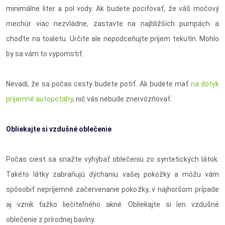
minimálne liter a pol vody. Ak budete pociťovať, že váš močový
mechúr viac nezvládne, zastavte na najbližších pumpách a
choďte na toaletu. Určite ale nepodceňujte príjem tekutín. Mohlo
by sa vám to vypomstiť.
Nevadí, že sa počas cesty budete potiť. Ak budete mať
na dotyk
príjemné autopoťahy
, nič vás nebude znervózňovať.
Obliekajte si vzdušné oblečenie
Počas ciest sa snažte vyhýbať oblečeniu zo syntetických látok.
Takéto látky zabraňujú dýchaniu vašej pokožky a môžu vám
spôsobiť nepríjemné začervenanie pokožky, v najhoršom prípade
aj vznik ťažko liečiteľného akné. Obliekajte si len vzdušné
oblečenie z prírodnej bavlny.