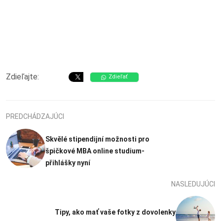
Zdieľajte:
Zdieľať
PREDCHÁDZAJÚCI
Skvělé stipendijní možnosti pro
špičkové MBA online studium-
přihlášky nyní
NASLEDUJÚCI
Tipy, ako mať vaše fotky z dovolenky