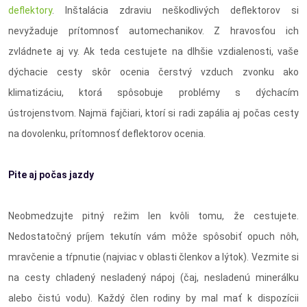
deflektory
. Inštalácia zdraviu neškodlivých deflektorov si
nevyžaduje prítomnosť automechanikov. Z hravosťou ich
zvládnete aj vy. Ak teda cestujete na dlhšie vzdialenosti, vaše
dýchacie cesty skôr ocenia čerstvý vzduch zvonku ako
klimatizáciu, ktorá spôsobuje problémy s dýchacím
ústrojenstvom. Najmä fajčiari, ktorí si radi zapália aj počas cesty
na dovolenku, prítomnosť deflektorov ocenia.
Pite aj počas jazdy
Neobmedzujte pitný režim len kvôli tomu, že cestujete.
Nedostatočný príjem tekutín vám môže spôsobiť opuch nôh,
mravčenie a tŕpnutie (najviac v oblasti členkov a lýtok). Vezmite si
na cesty chladený nesladený nápoj (čaj, nesladenú minerálku
alebo čistú vodu). Každý člen rodiny by mal mať k dispozícii