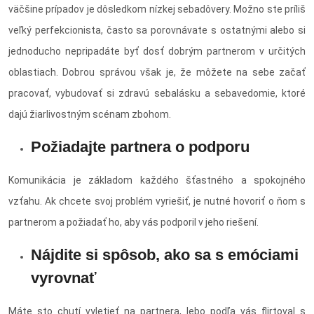
väčšine prípadov je dôsledkom nízkej sebadôvery. Možno ste príliš
veľký perfekcionista, často sa porovnávate s ostatnými alebo si
jednoducho nepripadáte byť dosť dobrým partnerom v určitých
oblastiach. Dobrou správou však je, že môžete na sebe začať
pracovať, vybudovať si zdravú sebalásku a sebavedomie, ktoré
dajú žiarlivostným scénam zbohom.
Požiadajte partnera o podporu
Komunikácia je základom každého šťastného a spokojného
vzťahu. Ak chcete svoj problém vyriešiť, je nutné hovoriť o ňom s
partnerom a požiadať ho, aby vás podporil v jeho riešení.
Nájdite si spôsob, ako sa s emóciami
vyrovnať
Máte sto chutí vyletieť na partnera, lebo podľa vás flirtoval s