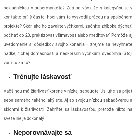
pokladníčkou v supermarkete? Zdá sa vám, že s kolegyňou je v
kontakte príliš často, hoci vám to vysvetlil prácou na spoločnom
projekte? Skôr, ako ho zavalíte výčitkami, začnite zhlboka dýchať,
počítať do 20, praktizovať všímavosť alebo meditovať. Pomôže aj
uvedomenie si dôsledkov svojho konania – zrejme sa nevyhnete
hádke, tichej domácnosti a neskorším výčitkám svedomia. Stojí
vám to za to?
Trénujte láskavosť
Väčšinou má žiarlivosť korene v nízkej sebaúcte. Usilujte sa prijať
seba samého takého, aký ste. Aj so svojou nízkou sebadôverou a
sklonmi k žiarlivosti. Zahrňte sa láskavosťou, pretože nikto na
svete nie je dokonalý.
Neporovnávajte sa