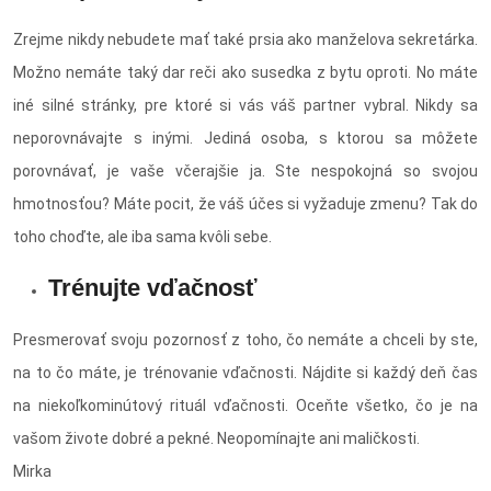
Zrejme nikdy nebudete mať také prsia ako manželova sekretárka.
Možno nemáte taký dar reči ako susedka z bytu oproti. No máte
iné silné stránky, pre ktoré si vás váš partner vybral. Nikdy sa
neporovnávajte s inými. Jediná osoba, s ktorou sa môžete
porovnávať, je vaše včerajšie ja. Ste nespokojná so svojou
hmotnosťou? Máte pocit, že váš účes si vyžaduje zmenu? Tak do
toho choďte, ale iba sama kvôli sebe.
Trénujte vďačnosť
Presmerovať svoju pozornosť z toho, čo nemáte a chceli by ste,
na to čo máte, je trénovanie vďačnosti. Nájdite si každý deň čas
na niekoľkominútový rituál vďačnosti. Oceňte všetko, čo je na
vašom živote dobré a pekné. Neopomínajte ani maličkosti.
Mirka