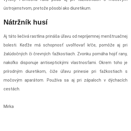
ústrojenstvom, pretože pôsobí ako diuretikum.
Nátržník husí
Aj táto liečivá rastlina prináša úľavu od nepríjemnej menštruačnej
bolesti. Keďže má schopnosť uvoľňovať kŕče, pomôže aj pri
žalúdočných či črevných ťažkostiach. Zvonku pomáha hojiť rany,
nakoľko disponuje antiseptickými vlastnosťami. Okrem toho je
prírodným diuretikom, čiže úľavu prinesie pri ťažkostiach s
močovým aparátom. Používa sa aj pri zápaloch v dýchacích
cestách.
Mirka