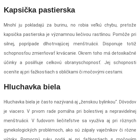
Kapsička pastierska
Mnohí ju pokladajú za burinu, no robia veľkú chybu, pretože
kapsička pastierska je významnou liečivou rastlinou. Pomôže pri
silnej, poprípade dlhotrvajúcej menštruácii. Disponuje totiž
schopnosťou zmierňovať krvácanie. Okrem toho má detoxikačné
účinky a posilňuje celkovú obranyschopnosť. Jej schopnosti
oceníte aj pri ťažkostiach s obličkami či močovými cestami.
Hluchavka biela
Hluchavka biela je často nazývaná aj „ženskou bylinkou“. Dôvodov
je viacero. V prvom rade pomáha pri bolestivej a nepravidelnej
menštruácii. V ľudovom liečiteľstve sa využíva aj pri rôznych
gynekologických problémoch, ako sú zápaly vaječníkov či rôzne
výtoky. Pomocnú ruku podá aj pri ťažkostiach s močovým