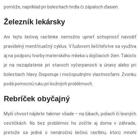
pomôže, napríklad pri bolestiach hrdla či zápaloch ďasien.
Železník lekársky
Ani tejto liečivej rastlinke nemožno uprieť schopnosť navodiť
pravidelný menštruačný cyklus. V ľudovom liečiteľstve sa využíva
aj na podporu tvorby materského mlieka u dojčiacich žien. Takisto
je na nezaplatenie pri stavoch vyčerpanosti a únavy alebo pri
bolestiach hlavy. Disponuje i močopudnými vlastnosťami. Zvonku
podá pomocnú ruku pri kožných problémoch.
Rebríček obyčajný
Myší chvost nájdete takmer všade – na lúkach, poliach či lesných
cestičkách. No bez problémov ho zočíte aj doma v záhrade,
pretože sa jedná o nenáročnú liečivú rastlinu, ktorú mnohí