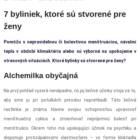
7 byliniek, ktoré sú stvorené pre
ženy
Pomôžu s nepravidelnou či bolestivou menštruáciou, návalmi
tepla v období klimaktéria alebo sú výborné na upokojenie v
stresových situáciách. Ktoré bylinky sú stvorené pre ženy?
Alchemilka obyčajná
Na prvý pohľad vyzerá nenápadne, no jej liečivé účinky stoja za to,
aby sme ju pri potulkách prírodou neprehliadli. Táto liečivá
rastlinka je známa hlavne svojou schopnosťou upravovať
menštruačný cyklus a zmierňovať nepríjemnú bolesť pri
menštruácii. Okrem toho má upokojujúci účinok na psychiku a
disponuje protizápalovými vlastnosťami – vo forme kloktadla