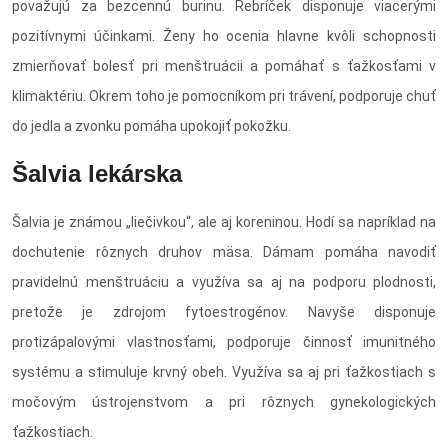
považujú za bezcennú burinu. Rebríček disponuje viacerými
pozitívnymi účinkami. Ženy ho ocenia hlavne kvôli schopnosti
zmierňovať bolesť pri menštruácii a pomáhať s ťažkosťami v
klimaktériu. Okrem toho je pomocníkom pri trávení, podporuje chuť
do jedla a zvonku pomáha upokojiť pokožku.
Šalvia lekárska
Šalvia je známou „liečivkou“, ale aj koreninou. Hodí sa napríklad na
dochutenie rôznych druhov mäsa. Dámam pomáha navodiť
pravidelnú menštruáciu a využíva sa aj na podporu plodnosti,
pretože je zdrojom fytoestrogénov. Navyše disponuje
protizápalovými vlastnosťami, podporuje činnosť imunitného
systému a stimuluje krvný obeh. Využíva sa aj pri ťažkostiach s
močovým ústrojenstvom a pri rôznych gynekologických
ťažkostiach.