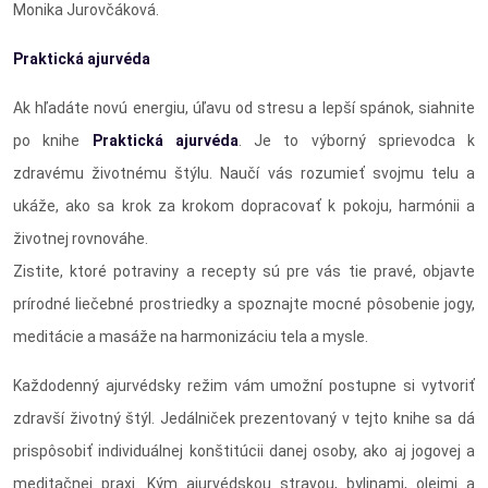
Monika Jurovčáková.
Praktická ajurvéda
Ak hľadáte novú energiu, úľavu od stresu a lepší spánok, siahnite
po knihe
Praktická ajurvéda
. Je to výborný sprievodca k
zdravému životnému štýlu. Naučí vás rozumieť svojmu telu a
ukáže, ako sa krok za krokom dopracovať k pokoju, harmónii a
životnej rovnováhe.
Zistite, ktoré potraviny a recepty sú pre vás tie pravé, objavte
prírodné liečebné prostriedky a spoznajte mocné pôsobenie jogy,
meditácie a masáže na harmonizáciu tela a mysle.
Každodenný ajurvédsky režim vám umožní postupne si vytvoriť
zdravší životný štýl. Jedálniček prezentovaný v tejto knihe sa dá
prispôsobiť individuálnej konštitúcii danej osoby, ako aj jogovej a
meditačnej praxi. Kým ajurvédskou stravou, bylinami, olejmi a