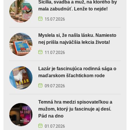
Sicília, svadba a muž, na ktorého by
mala zabudnúť. Lenže to nejde!
15.07.2026
Myslela si, že našla lásku. Namiesto
nej prišla najväčšia lekcia života!
11.07.2026
Lazár je fascinujúca rodinná sága o
maďarskom šľachtickom rode
09.07.2026
Temná hra medzi spisovateľkou a
mužom, ktorý ju fascinuje aj desí.
Pád na dno
01.07.2026