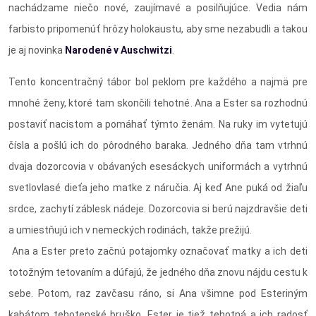
nachádzame niečo nové, zaujímavé a posilňujúce. Vedia nám
farbisto pripomenúť hrôzy holokaustu, aby sme nezabudli a takou
je aj novinka
Narodené v Auschwitzi
.
Tento koncentračný tábor bol peklom pre každého a najmä pre
mnohé ženy, ktoré tam skončili tehotné. Ana a Ester sa rozhodnú
postaviť nacistom a pomáhať týmto ženám. Na ruky im vytetujú
čísla a pošlú ich do pôrodného baraka. Jedného dňa tam vtrhnú
dvaja dozorcovia v obávaných esesáckych uniformách a vytrhnú
svetlovlasé dieťa jeho matke z náručia. Aj keď Ane puká od žiaľu
srdce, zachytí záblesk nádeje. Dozorcovia si berú najzdravšie deti
a umiestňujú ich v nemeckých rodinách, takže prežijú.
Ana a Ester preto začnú potajomky označovať matky a ich deti
totožným tetovaním a dúfajú, že jedného dňa znovu nájdu cestu k
sebe. Potom, raz zavčasu ráno, si Ana všimne pod Esteriným
kabátom tehotenské bruško. Ester je tiež tehotná a ich radosť