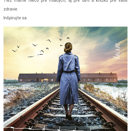
Tiež máme niečo pre mladých, aj pre deti a knižku pre vaše
zdravie.
Inšpirujte sa.