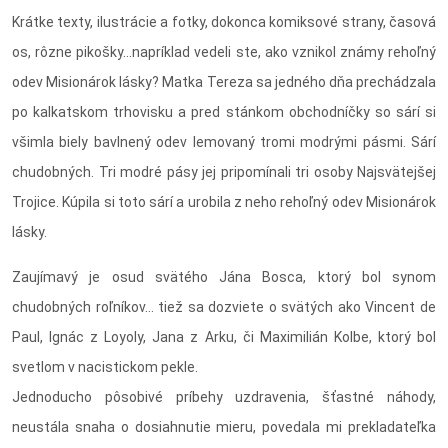
Krátke texty, ilustrácie a fotky, dokonca komiksové strany, časová
os, rôzne pikošky...napríklad vedeli ste, ako vznikol známy rehoľný
odev Misionárok lásky? Matka Tereza sa jedného dňa prechádzala
po kalkatskom trhovisku a pred stánkom obchodníčky so sárí si
všimla biely bavlnený odev lemovaný tromi modrými pásmi. Sárí
chudobných. Tri modré pásy jej pripomínali tri osoby Najsvätejšej
Trojice. Kúpila si toto sárí a urobila z neho rehoľný odev Misionárok
lásky.
Zaujímavý je osud svätého Jána Bosca, ktorý bol synom
chudobných roľníkov... tiež sa dozviete o svätých ako Vincent de
Paul, Ignác z Loyoly, Jana z Arku, či Maximilián Kolbe, ktorý bol
svetlom v nacistickom pekle.
Jednoducho pôsobivé príbehy uzdravenia, šťastné náhody,
neustála snaha o dosiahnutie mieru, povedala mi prekladateľka