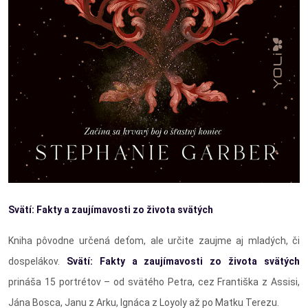
Svätí: Fakty a zaujímavosti zo života svätých
Kniha pôvodne určená deťom, ale určite zaujme aj mladých, či
dospelákov.
Svätí: Fakty a zaujímavosti zo života svätých
prináša 15 portrétov – od svätého Petra, cez Františka z Assisi,
Jána Bosca, Janu z Arku, Ignáca z Loyoly až po Matku Terezu.