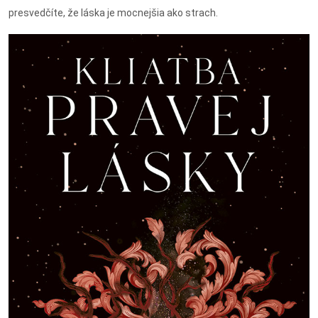
presvedčíte, že láska je mocnejšia ako strach.