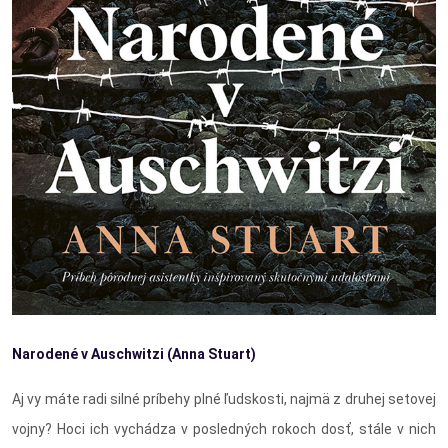
Narodené v Auschwitzi (Anna Stuart)
Aj vy máte radi silné príbehy plné ľudskosti, najmä z druhej setovej
vojny? Hoci ich vychádza v posledných rokoch dosť, stále v nich