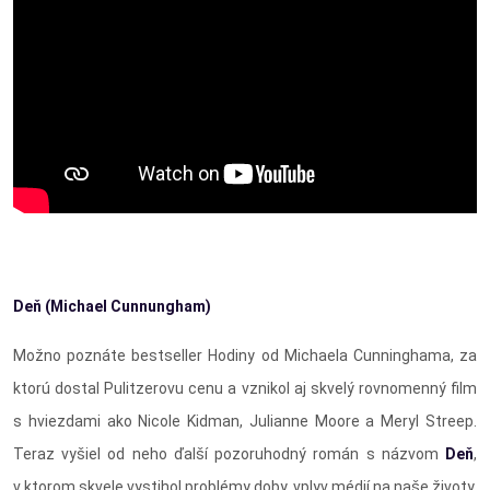
Deň (Michael Cunnungham)
Možno poznáte bestseller Hodiny od Michaela Cunninghama, za
ktorú dostal Pulitzerovu cenu a vznikol aj skvelý rovnomenný film
s hviezdami ako Nicole Kidman, Julianne Moore a Meryl Streep.
Teraz vyšiel od neho ďalší pozoruhodný román s názvom
Deň
,
v ktorom skvele vystihol problémy doby, vplyv médií na naše životy,