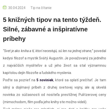
30.04.2024
Tip na čítanie
5 knižných tipov na tento týždeň.
Silné, zábavné a inšpiratívne
príbehy
“Svet je ako kniha a tí, ktorí necestujú, sú len na jednej strane,”
povedal
kedysi filozof a mystik Svätý Augustín. Je považovaný za jedného
z najväčších mysliteľov a už jeho život sa stal významnou
kapitolou dejín filozofie a ľudského myslenia.
Poďte sa pozrieť na
5 noviniek
, ktoré sa oplatí prečítať. Je tam
silný a dojímavý príbeh z druhej svetovej vojny, ale aj skvelá
novinka zo súčasnosti od nositeľa prestížnej Pulitzerovej ceny
(mimochodom, film podľa jeho knihy ste možno videli).