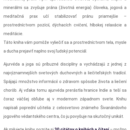
minerálmi sa zvyšuje prána (životná energia) človeka, jogová a
meditačná prax učí stabilizovať pránu priamejšie –
prostredníctvom pozícií, dýchacích cvičení, hlbokej relaxácie a
meditácie.
Táto kniha vám pomôže vyliečiť sa a prostredníctvom tela, mysle
a ducha prejaviť naplno svoj ľudský potenciál.
Ajurvéda a joga sú príbuzné disciplíny a vychádzajú z jednej z
najvýznamnejších svetových duchovných a liečiteľských tradícií.
Spájajú množstvo informácií o zdravom spôsobe života a liečení
chorôb. Aj vďaka tomu ajurvéda prerástla hranice Indie a teší sa
čoraz väčšej obľube aj v modernom západnom svete. Knihu
napísali poprední učitelia z celosvetovo známeho Šivanándovho
jogového védantského centra, čo ju povyšuje na skutočný unikát.
Ak milujete knihy, pozrite si
30 citátov o knihách a čítaní
– možno