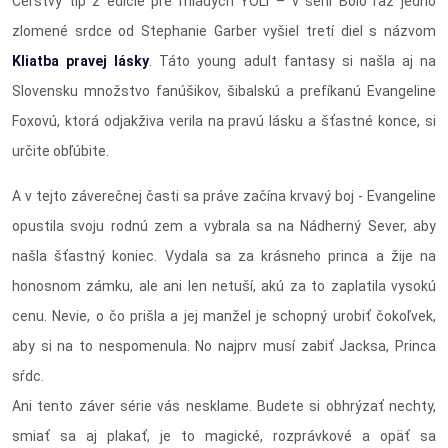
Čerstvý tip z edície pre mladých YOLi – v sérii Bolo raz jedno
zlomené srdce od Stephanie Garber vyšiel tretí diel s názvom
Kliatba pravej lásky
. Táto young adult fantasy si našla aj na
Slovensku množstvo fanúšikov, šibalskú a prefíkanú Evangeline
Foxovú, ktorá odjakživa verila na pravú lásku a šťastné konce, si
určite obľúbite.
A v tejto záverečnej časti sa práve začína krvavý boj - Evangeline
opustila svoju rodnú zem a vybrala sa na Nádherný Sever, aby
našla šťastný koniec. Vydala sa za krásneho princa a žije na
honosnom zámku, ale ani len netuší, akú za to zaplatila vysokú
cenu. Nevie, o čo prišla a jej manžel je schopný urobiť čokoľvek,
aby si na to nespomenula. No najprv musí zabiť Jacksa, Princa
sŕdc.
Ani tento záver série vás nesklame. Budete si obhrýzať nechty,
smiať sa aj plakať, je to magické, rozprávkové a opäť sa