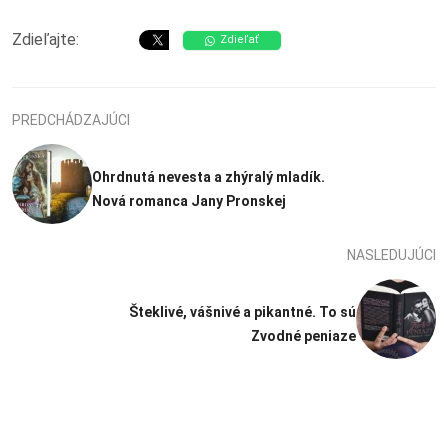
Zdieľajte:
Zdieľať
PREDCHÁDZAJÚCI
Ohrdnutá nevesta a zhýralý mladík.
Nová romanca Jany Pronskej
NASLEDUJÚCI
Šteklivé, vášnivé a pikantné. To sú
Zvodné peniaze