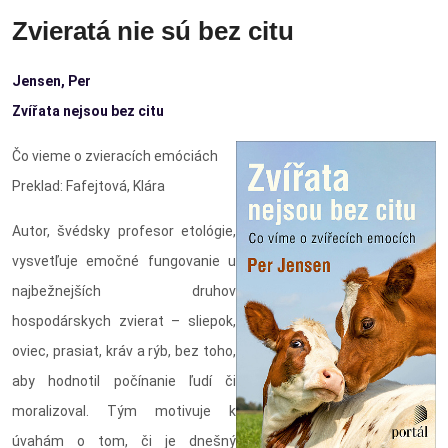
Zvieratá nie sú bez citu
Jensen, Per
Zvířata nejsou bez citu
Čo vieme o zvieracích emóciách
Preklad: Fafejtová, Klára
Autor, švédsky profesor etológie,
vysvetľuje emočné fungovanie u
najbežnejších druhov
hospodárskych zvierat – sliepok,
oviec, prasiat, kráv a rýb, bez toho,
aby hodnotil počínanie ľudí či
moralizoval. Tým motivuje k
úvahám o tom, či je dnešný