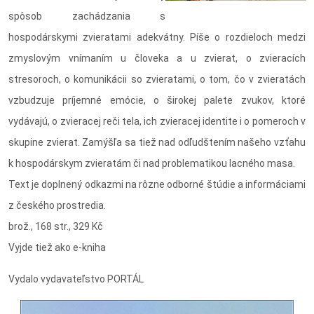
spôsob zachádzania s
hospodárskymi zvieratami adekvátny. Píše o rozdieloch medzi
zmyslovým vnímaním u človeka a u zvierat, o zvieracích
stresoroch, o komunikácii so zvieratami, o tom, čo v zvieratách
vzbudzuje príjemné emócie, o širokej palete zvukov, ktoré
vydávajú, o zvieracej reči tela, ich zvieracej identite i o pomeroch v
skupine zvierat. Zamýšľa sa tiež nad odľudštením našeho vzťahu
k hospodárskym zvieratám či nad problematikou lacného masa.
Text je doplnený odkazmi na rôzne odborné štúdie a informáciami
z českého prostredia.
brož., 168 str., 329 Kč
Vyjde tiež ako e-kniha
Vydalo vydavateľstvo PORTÁL