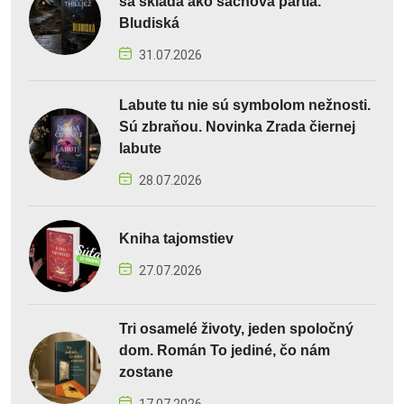
sa skladá ako šachová partia.
Bludiská
31.07.2026
Labute tu nie sú symbolom nežnosti.
Sú zbraňou. Novinka Zrada čiernej
labute
28.07.2026
Kniha tajomstiev
27.07.2026
Tri osamelé životy, jeden spoločný
dom. Román To jediné, čo nám
zostane