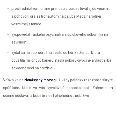
prostredníctvom online prenosu si zacestoval aj do vesmíru
a pohovoril si s astronautom na palube Medzinárodnej
vesmírnej stanice
vyspovedal irackého psychiatra a špičkového odborníka na
závislosti
vydal sa na dobrodružnú cestu do hôr za ženou, ktorá
opustila miliónovú kariéru, našla pokoj v divočine a vlastní iba
základné veci na prežitie.
Vďaka knihe
Nenásytný mozog
už vždy poľahky rozoznáte skryté
spúšťače, ktoré vo vás vyvolávajú nespokojnosť. Začnete im
účinne odolávať a budete viesť plnohodnotnejší život.