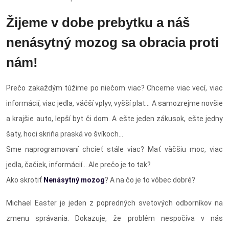
Žijeme v dobe prebytku a náš
nenásytný mozog sa obracia proti
nám!
Prečo zakaždým túžime po niečom viac? Chceme viac vecí, viac
informácií, viac jedla, väčší vplyv, vyšší plat… A samozrejme novšie
a krajšie auto, lepší byt či dom. A ešte jeden zákusok, ešte jedny
šaty, hoci skriňa praská vo švíkoch…
Sme naprogramovaní chcieť stále viac? Mať väčšiu moc, viac
jedla, čačiek, informácií... Ale prečo je to tak?
Ako skrotiť
Nenásytný mozog
? A na čo je to vôbec dobré?
Michael Easter je jeden z popredných svetových odborníkov na
zmenu správania. Dokazuje, že problém nespočíva v nás