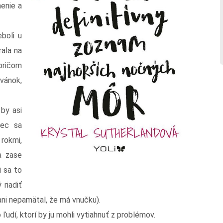
enie a
boli u
ala na
 pričom
 vánok,
y asi
tec sa
rokmi,
a zase
i sa to
riadiť
ani nepamätal, že má vnučku).
í, ktorí by ju mohli vytiahnuť z problémov.