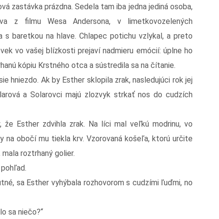
á zastávka prázdna. Sedela tam iba jedna jediná osoba,
ava z filmu Wesa Andersona, v limetkovozelených
 s baretkou na hlave. Chlapec potichu vzlykal, a preto
vek vo vašej blízkosti prejaví nadmieru emócií: úplne ho
rhanú kópiu Krstného otca a sústredila sa na čítanie.
 hniezdo. Ak by Esther sklopila zrak, nasledujúci rok jej
larová a Solarovci majú zlozvyk strkať nos do cudzích
Esther zdvihla zrak. Na líci mal veľkú modrinu, vo
y na obočí mu tiekla krv. Vzorovaná košeľa, ktorú určite
mala roztrhaný golier.
 pohľad.
é, sa Esther vyhýbala rozhovorom s cudzími ľuďmi, no
lo sa niečo?“