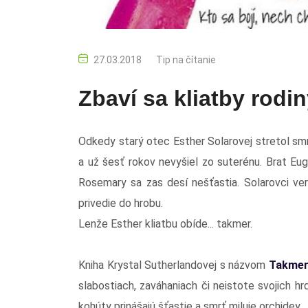
27.03.2018
Tip na čítanie
Zbaví sa kliatby rodi
Odkedy starý otec Esther Solarovej stretol smrť
a už šesť rokov nevyšiel zo suterénu. Brat Eu
Rosemary sa zas desí nešťastia. Solarovci veria
privedie do hrobu.
Lenže Esther kliatbu obíde... takmer.
Kniha Krystal Sutherlandovej s názvom
Takmer 
slabostiach, zaváhaniach či neistote svojich h
kohúty prinášajú šťastie a smrť miluje orchidey...