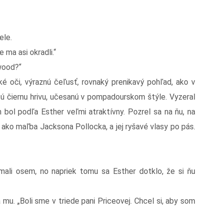
ele.
a asi okradli.“
wood?“
é oči, výraznú čeľusť, rovnaký prenikavý pohľad, ako v
tú čiernu hrivu, učesanú v pompadourskom štýle. Vyzeral
 bol podľa Esther veľmi atraktívny. Pozrel sa na ňu, na
i ako maľba Jacksona Pollocka, a jej ryšavé vlasy po pás.
i osem, no napriek tomu sa Esther dotklo, že si ňu
a mu. „Boli sme v triede pani Priceovej. Chcel si, aby som