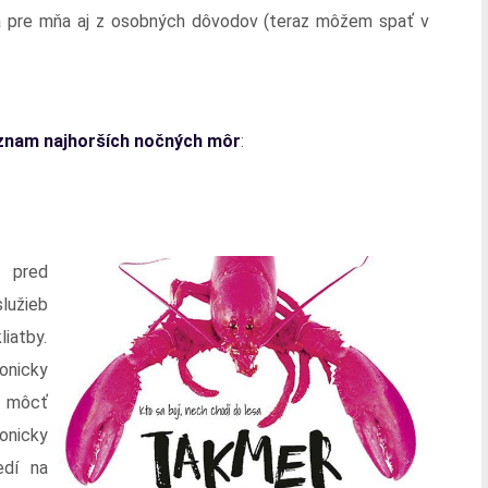
ľná pre mňa aj z osobných dôvodov (teraz môžem spať v
oznam najhorších nočných môr
:
 pred
lužieb
liatby.
nicky
e môcť
onicky
edí na