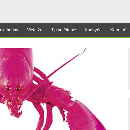
oje hobby
Viete že
Tip na čítanie
Kuchyňa
Kam ísť