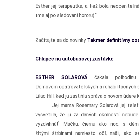
Esther jej terapeutka, a tiež bola neocenite
tme aj po sledovaní hororu).“
Začítajte sa do novinky
Takmer definitívny z
Chlapec na autobusovej zastávke
ESTHER SOLAROVÁ
čakala polhodinu
Domovom opatrovateľských a rehabilitačných s
Lilac Hill, keď ju zastihla správa o novom údere k
Jej mama Rosemary Solarová jej telefo
vysvetlila, že ju za daných okolností nebud
vyzdvihnúť. Mačku, čiernu ako noc, s dém
žltými štrbinami namiesto očí, našli, ako s