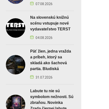
07.08.2026
Na slovenskú knižnú
scénu vstupuje nové
vydavateľstvo TERST
04.08.2026
Päť žien, jedna vražda
a príbeh, ktorý sa
skladá ako šachová
partia. Bludiská
31.07.2026
Labute tu nie sú
symbolom nežnosti. Sú
zbraňou. Novinka
Zrada čiernej labute