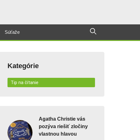
Súťaže
Kategórie
Tip na čítanie
Agatha Christie vás
pozýva riešiť zločiny
vlastnou hlavou