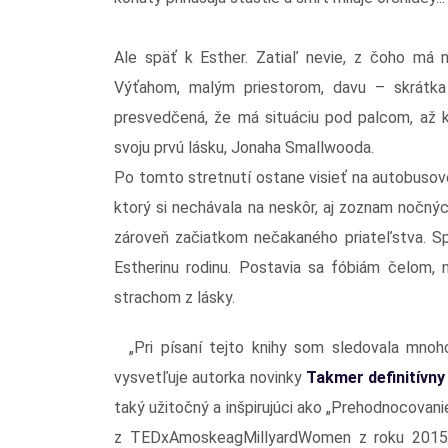
Ale späť k Esther. Zatiaľ nevie, z čoho má n
Výťahom, malým priestorom, davu – skrátka
presvedčená, že má situáciu pod palcom, až k
svoju prvú lásku, Jonaha Smallwooda.
Po tomto stretnutí ostane visieť na autobusove
ktorý si nechávala na neskôr, aj zoznam nočný
zároveň začiatkom nečakaného priateľstva. Spo
Estherinu rodinu. Postavia sa fóbiám čelom, 
strachom z lásky.
„Pri písaní tejto knihy som sledovala mnoho 
vysvetľuje autorka novinky
Takmer definitívn
taký užitočný a inšpirujúci ako „Prehodnocovan
z TEDxAmoskeagMillyardWomen z roku 2015. H