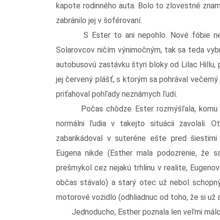
kapote rodinného auta. Bolo to zlovestné znam
zabránilo jej v šoférovaní.
S Ester to ani nepohlo. Nové fóbie ne
Solarovcov ničím výnimočným, tak sa teda vybr
autobusovú zastávku štyri bloky od Lilac Hillu,
jej červený plášť, s ktorým sa pohrával večerný
priťahoval pohľady neznámych ľudí.
Počas chôdze Ester rozmýšľala, komu b
normálni ľudia v takejto situácii zavolali. O
zabarikádoval v suteréne ešte pred šiestimi 
Eugena nikde (Esther mala podozrenie, že s
prešmykol cez nejakú trhlinu v realite, Eugenov
občas stávalo) a starý otec už nebol schopný 
motorové vozidlo (odhliadnuc od toho, že si už 
Jednoducho, Esther poznala len veľmi málo ľud