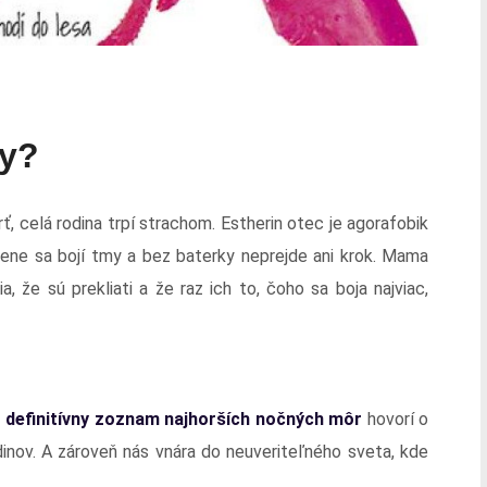
ny?
, celá rodina trpí strachom. Estherin otec je agorafobik
gene sa bojí tmy a bez baterky neprejde ani krok. Mama
, že sú prekliati a že raz ich to, čoho sa boja najviac,
definitívny zoznam najhorších nočných môr
hovorí o
rdinov. A zároveň nás vnára do neuveriteľného sveta, kde