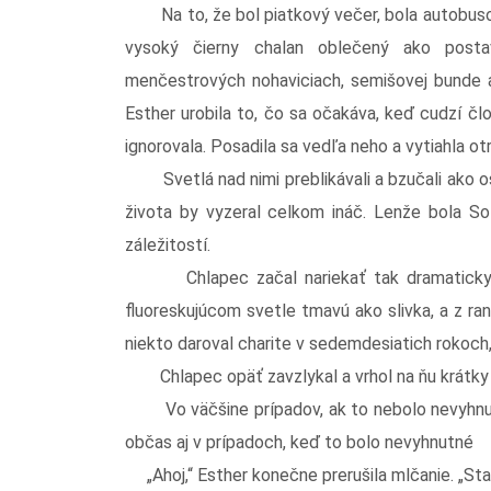
Na to, že bol piatkový večer, bola autobusov
vysoký čierny chalan oblečený ako post
menčestrových nohaviciach, semišovej bunde a
Esther urobila to, čo sa očakáva, keď cudzí člo
ignorovala. Posadila sa vedľa neho a vytiahla ot
Svetlá nad nimi preblikávali a bzučali ako osie
života by vyzeral celkom ináč. Lenže bola So
záležitostí.
Chlapec začal nariekať tak dramaticky, že 
fluoreskujúcom svetle tmavú ako slivka, a z ran
niekto daroval charite v sedemdesiatich rokoch, 
Chlapec opäť zavzlykal a vrhol na ňu krátky
Vo väčšine prípadov, ak to nebolo nevyhnutn
občas aj v prípadoch, keď to bolo nevyhnutné
„Ahoj,“ Esther konečne prerušila mlčanie. „Sta