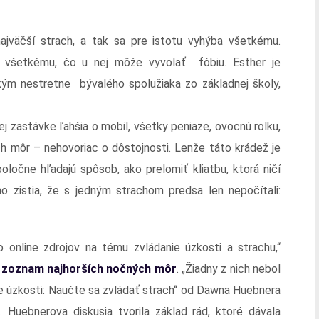
ajväčší strach, a tak sa pre istotu vyhýba všetkému.
 všetkému, čo u nej môže vyvolať fóbiu. Esther je
ým nestretne bývalého spolužiaka zo základnej školy,
j zastávke ľahšia o mobil, všetky peniaze, ovocnú rolku,
ch môr – nehovoriac o dôstojnosti. Lenže táto krádež je
ločne hľadajú spôsob, ako prelomiť kliatbu, ktorá ničí
no zistia, že s jedným strachom predsa len nepočítali:
online zdrojov na tému zvládanie úzkosti a strachu,“
y zoznam najhorších nočných môr
. „Žiadny z nich nebol
ie úzkosti: Naučte sa zvládať strach“ od Dawna Huebnera
uebnerova diskusia tvorila základ rád, ktoré dávala