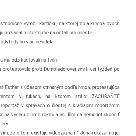
stnoručne vyrobil kartičku, na ktorej bola kresba dvoch
ju požiadal o stretnutie na odľahlom mieste.
 odvtedy ho viac nevidela.
 mu odzrkadľovali na tvári.
 protestovala proti Dumbledorovej smrti asi týždeň po
 Esther s účesom strihaným podľa hrnca, protestujúca
arentom v rukách, na ktorom stálo: ZACHRÁŇTE
eportáž v správach o šiestej s kľačiacim reportérom
 kniha vyšla už pred rokmi a ani film sa nemohol skončiť
mery.
vím, že o tom existuje videozáznam.“ Jonah ukázal na jej