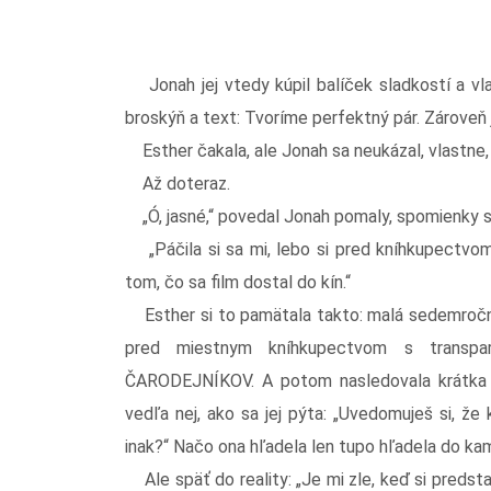
Jonah jej vtedy kúpil balíček sladkostí a vla
broskýň a text: Tvoríme perfektný pár. Zároveň 
Esther čakala, ale Jonah sa neukázal, vlastne,
Až doteraz.
„Ó, jasné,“ povedal Jonah pomaly, spomienky sa
„Páčila si sa mi, lebo si pred kníhkupectvom
tom, čo sa film dostal do kín.“
Esther si to pamätala takto: malá sedemročná
pred miestnym kníhkupectvom s transp
ČARODEJNÍKOV. A potom nasledovala krátka r
vedľa nej, ako sa jej pýta: „Uvedomuješ si, že
inak?“ Načo ona hľadela len tupo hľadela do ka
Ale späť do reality: „Je mi zle, keď si predsta