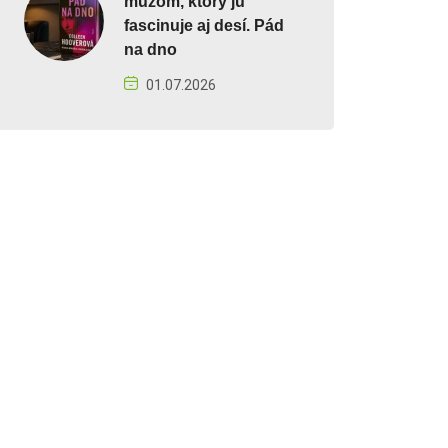
mužom, ktorý ju
fascinuje aj desí. Pád
na dno
01.07.2026