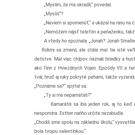
„Myslím, že ma okradli,“ povedal.
„Myslíš“?
„Neviem si spomenúť,“ a ukázal na ranu na č
„Nemôžem nájsť telefón a peňaženku, takže m
A vtedy ho spoznala. „Jonah? Jonah Small
Rokmi sa zmenil, ale stále mal tie isté veľk
detstve. Mal viac chlpov: náznak briadky a hus
ako Finn z Hviezdnych Vojen: Epizódy VII a ten
tvár, hruď aj ruky pokryté pehami, takže vyzeral
„Poznáme sa?“ spýtal sa.
„Ty si ma nepamätáš?“
Kamarátili sa iba jeden rok, aj to keď mal
nespomína. Esther naňho určite nezabudla.
„Chodili sme spolu na základnú školu,“ vysvetlil
bola tvojou valentínkou.“