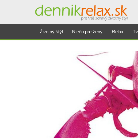
Životný štýl
Niečo pre ženy
Relax
Tv