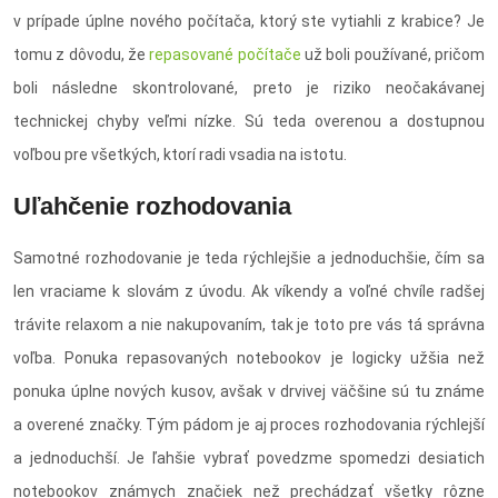
v prípade úplne nového počítača, ktorý ste vytiahli z krabice? Je
tomu z dôvodu, že
repasované počítače
už boli používané, pričom
boli následne skontrolované, preto je riziko neočakávanej
technickej chyby veľmi nízke. Sú teda overenou a dostupnou
voľbou pre všetkých, ktorí radi vsadia na istotu.
Uľahčenie rozhodovania
Samotné rozhodovanie je teda rýchlejšie a jednoduchšie, čím sa
len vraciame k slovám z úvodu. Ak víkendy a voľné chvíle radšej
trávite relaxom a nie nakupovaním, tak je toto pre vás tá správna
voľba. Ponuka repasovaných notebookov je logicky užšia než
ponuka úplne nových kusov, avšak v drvivej väčšine sú tu známe
a overené značky. Tým pádom je aj proces rozhodovania rýchlejší
a jednoduchší. Je ľahšie vybrať povedzme spomedzi desiatich
notebookov známych značiek než prechádzať všetky rôzne