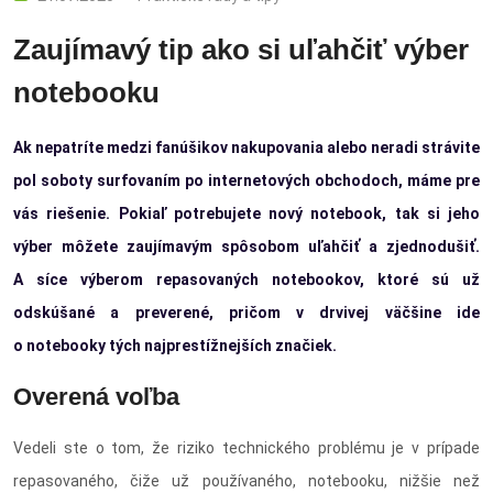
Zaujímavý tip ako si uľahčiť výber
notebooku
Ak nepatríte medzi fanúšikov nakupovania alebo neradi strávite
pol soboty surfovaním po internetových obchodoch, máme pre
vás riešenie. Pokiaľ potrebujete nový notebook, tak si jeho
výber môžete zaujímavým spôsobom uľahčiť a zjednodušiť.
A síce výberom repasovaných notebookov, ktoré sú už
odskúšané a preverené, pričom v drvivej väčšine ide
o notebooky tých najprestížnejších značiek.
Overená voľba
Vedeli ste o tom, že riziko technického problému je v prípade
repasovaného, čiže už používaného, notebooku, nižšie než