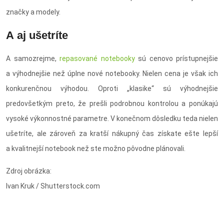
značky a modely.
A aj ušetríte
A samozrejme,
repasované notebooky
sú cenovo prístupnejšie
a výhodnejšie než úplne nové notebooky. Nielen cena je však ich
konkurenčnou výhodou. Oproti „klasike“ sú výhodnejšie
predovšetkým preto, že prešli podrobnou kontrolou a ponúkajú
vysoké výkonnostné parametre. V konečnom dôsledku teda nielen
ušetríte, ale zároveň za kratší nákupný čas získate ešte lepší
a kvalitnejší notebook než ste možno pôvodne plánovali.
Zdroj obrázka:
Ivan Kruk / Shutterstock.com