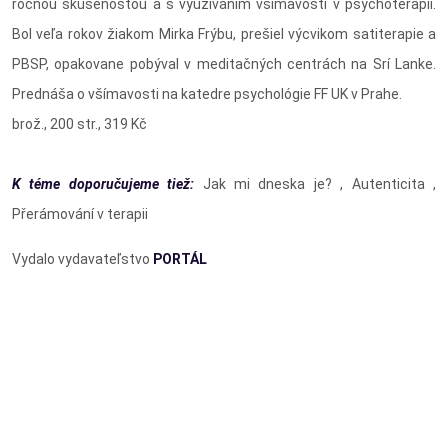
ročnou skúsenosťou a s využívaním všímavosti v psychoterapii.
Bol veľa rokov žiakom Mirka Frýbu, prešiel výcvikom satiterapie a
PBSP, opakovane pobýval v meditačných centrách na Srí Lanke.
Prednáša o všímavosti na katedre psychológie FF UK v Prahe.
brož., 200 str., 319 Kč
K téme doporučujeme tiež:
Jak mi dneska je? , Autenticita ,
Přerámování v terapii
Vydalo vydavateľstvo
PORTÁL