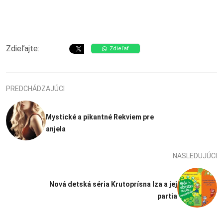
Zdieľajte:
Zdieľať
PREDCHÁDZAJÚCI
Mystické a pikantné Rekviem pre
anjela
NASLEDUJÚCI
Nová detská séria Krutoprísna Iza a jej
partia