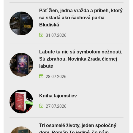
Päť žien, jedna vražda a príbeh, ktorý
sa skladá ako šachová partia.
Bludiská
31.07.2026
Labute tu nie sú symbolom nežnosti.
Sú zbraňou. Novinka Zrada čiernej
labute
28.07.2026
Kniha tajomstiev
27.07.2026
Tri osamelé životy, jeden spoločný
dom. Román To jediné, čo nám