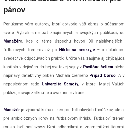
pánov
Ponúkame vám autorov, ktorí dotvoria váš obraz o súčasnom
svete. Vybrali sme päť zaujímavých a svojských publikácií, od
Manažér
a, kde o téme úspechu hovorí 30 najslávnejších
futbalových trénerov až po
Nikto sa neskryje
– o obludnom
svedectve odpočúvacích praktík. Určite vás zaujme aj chýbajúca
kapitola v dejinách druhej svetovej vojny v
Pavilón
e
šeliem
alebo
napínavý detektívny príbeh Michala Čierneho
Prípad Corso
. A v
neposlednom rade
Univerzita Samoty
, v ktorej Matej Valúch
približuje svoje zatknutie a uväznenie v Iráne.
Manažér
je výborná kniha nielen pre futbalových fanúšikov, ale aj
pre ambicióznych lídrov na futbalovom ihrisku. Futbaloví tréneri
musia byť naslovovzatými odborníkmi a znamenitými lídrami,