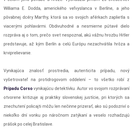
Williama E. Dodda, amerického veľvyslanca v Berlíne, a jeho
pôvabnej dcéry Marthy, ktorá sa vo svojich aférkach zaplietla s
viacerými pohlavármi. Obdivuhodné a nesmierne pútavé dielo
rozpráva aj o tom, prečo svet nespoznal, akú vážnu hrozbu Hitler
predstavuje, až kým Berlín a celú Európu nezachvátila hrôza a
krviprelievanie.
Vynikajúca znalosť prostredia, autenticita prípadu, nový
vyšetrovateľ na protidrogovom oddelení – to všetko robí z
Prípadu Corso
vynikajúcu detektívku. Autor vo svojom rozprávaní
otvorene kritizuje aj praktiky slovenskej justície, pri ktorých sa
znechutení policajti môžu len nečinne prizerať, ako sú podozriví o
niekoľko dní vonku po náročnom zatýkaní a veselo rozhadzujú
prášok po celej Bratislave.