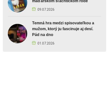
maďarskom šľachtickom rode
09.07.2026
Temná hra medzi spisovateľkou a
mužom, ktorý ju fascinuje aj desí.
Pád na dno
01.07.2026