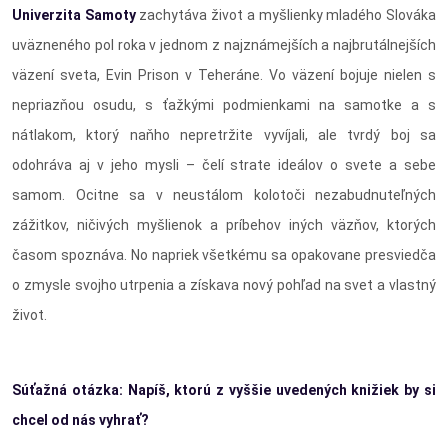
Univerzita Samoty
zachytáva život a myšlienky mladého Slováka
uväzneného pol roka v jednom z najznámejších a najbrutálnejších
väzení sveta, Evin Prison v Teheráne. Vo väzení bojuje nielen s
nepriazňou osudu, s ťažkými podmienkami na samotke a s
nátlakom, ktorý naňho nepretržite vyvíjali, ale tvrdý boj sa
odohráva aj v jeho mysli – čelí strate ideálov o svete a sebe
samom. Ocitne sa v neustálom kolotoči nezabudnuteľných
zážitkov, ničivých myšlienok a príbehov iných väzňov, ktorých
časom spoznáva. No napriek všetkému sa opakovane presviedča
o zmysle svojho utrpenia a získava nový pohľad na svet a vlastný
život.
Súťažná otázka:
Napíš, ktorú z vyššie uvedených knižiek by si
chcel od nás vyhrať?