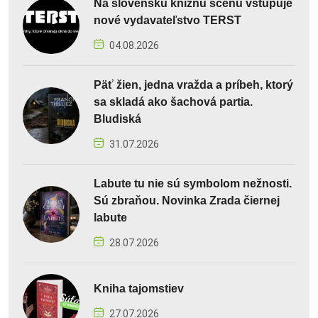
Na slovenskú knižnú scénu vstupuje
nové vydavateľstvo TERST
04.08.2026
Päť žien, jedna vražda a príbeh, ktorý
sa skladá ako šachová partia.
Bludiská
31.07.2026
Labute tu nie sú symbolom nežnosti.
Sú zbraňou. Novinka Zrada čiernej
labute
28.07.2026
Kniha tajomstiev
27.07.2026