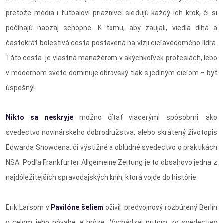
pretože média i futbaloví priaznivci sledujú každý ich krok, či si
počínajú naozaj schopne. K tomu, aby zaujali, viedla dlhá a
častokrát bolestivá cesta postavená na vízii cieľavedomého lídra.
Táto cesta je vlastná manažérom v akýchkoľvek profesiách, lebo
v modernom svete dominuje obrovský tlak s jediným cieľom – byť
úspešný!
Nikto sa neskryje
možno čítať viacerými spôsobmi: ako
svedectvo novinárskeho dobrodružstva, alebo skrátený životopis
Edwarda Snowdena, či výstižné a obludné svedectvo o praktikách
NSA. Podľa Frankfurter Allgemeine Zeitung je to obsahovo jedna z
najdôležitejších spravodajských kníh, ktorá vojde do histórie.
Erik Larsom v
Pavilóne šeliem
oživil predvojnový rozbúrený Berlín
v celom jeho pôvabe a hrôze. Vychádzal pritom zo svedectiev