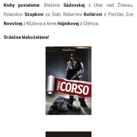
Knihy posielame:
Blažene
Sádovskej
z Úľan nad Žitavou,
Rolandovi
Szopkovi
zo Šiah, Róbertovi
Kollárovi
z Piešťan, Eve
Novotnej
z Kľušova a Anne
Hájnikovej
z Chlmca.
Srdečne blahoželáme!