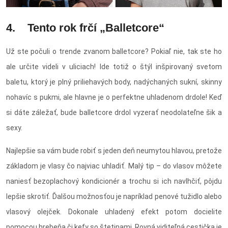
4. Tento rok frčí „Balletcore“
Už ste počuli o trende zvanom balletcore? Pokiaľ nie, tak ste ho
ale určite videli v uliciach! Ide totiž o štýl inšpirovaný svetom
baletu, ktorý je plný priliehavých body, nadýchaných sukní, skinny
nohavíc s pukmi, ale hlavne je o perfektne uhladenom drdole! Keď
si dáte záležať, bude balletcore drdol vyzerať neodolateľne šik a
sexy.
Najlepšie sa vám bude robiť s jeden deň neumytou hlavou, pretože
základom je vlasy čo najviac uhladiť. Malý tip – do vlasov môžete
naniesť bezoplachový kondicionér a trochu si ich navlhčiť, pôjdu
lepšie skrotiť. Ďalšou možnosťou je napríklad penové tužidlo alebo
vlasový olejček. Dokonale uhladený efekt potom docielite
pomocou hrebeňa či kefy so štetinami. Rovná viditeľná cestička je