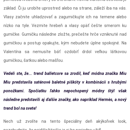
základ. Či ju urobíte uprostred alebo na strane, záleží iba na vás.
Vlasy začnite uhladzovať a zagumičkujte ich na temene alebo
nízko na tyle. Vezmite hrebeň a vlasy opäť češte smerom ku
gumičke. Gumičku následne zložte, prečešte hrče vzniknuté nad
gumičkou a postup opakujte, kým nebudete úplne spokojné. Na
Valentína sa nemusíte báť ozdobiť drdol veľkou látkovou
gumičkou, šatkou alebo mašľou.
Vedeli ste, že... trend balletcore sa zrodil, keď módna značka Miu
Miu predstavila saténové baletné piškóty v kombinácii s hrubými
ponožkami. Spočiatku ľahko nepochopený módny štýl však
následne predstavili aj ďalšie značky, ako napríklad Hermès, a nový
trend bol na svete!
Nech už zvolíte na tento špeciálny deň akýkoľvek look,
nezabudnite, že najdôležitejšie je si ho poriadne užiť!