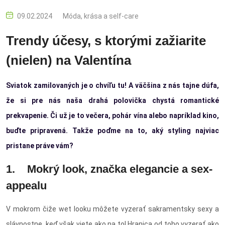
09.02.2024
Móda, krása a self-care
Trendy účesy, s ktorými zažiarite
(nielen) na Valentína
Sviatok zamilovaných je o chvíľu tu! A väčšina z nás tajne dúfa,
že si pre nás naša drahá polovička chystá romantické
prekvapenie. Či už je to večera, pohár vína alebo napríklad kino,
buďte pripravená. Takže poďme na to, aký styling najviac
pristane práve vám?
1. Mokrý look, značka elegancie a sex-
appealu
V mokrom čiže wet looku môžete vyzerať sakramentsky sexy a
slávnostne, keď však viete ako na to! Hranica od toho vyzerať ako