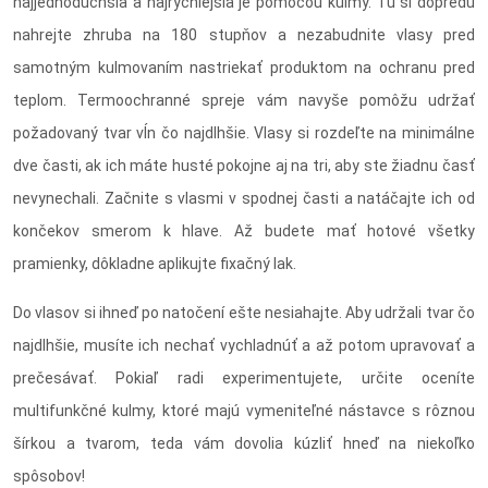
najjednoduchšia a najrýchlejšia je pomocou kulmy. Tú si dopredu
nahrejte zhruba na 180 stupňov a nezabudnite vlasy pred
samotným kulmovaním nastriekať produktom na ochranu pred
teplom. Termoochranné spreje vám navyše pomôžu udržať
požadovaný tvar vĺn čo najdlhšie. Vlasy si rozdeľte na minimálne
dve časti, ak ich máte husté pokojne aj na tri, aby ste žiadnu časť
nevynechali. Začnite s vlasmi v spodnej časti a natáčajte ich od
končekov smerom k hlave. Až budete mať hotové všetky
pramienky, dôkladne aplikujte fixačný lak.
Do vlasov si ihneď po natočení ešte nesiahajte. Aby udržali tvar čo
najdlhšie, musíte ich nechať vychladnúť a až potom upravovať a
prečesávať. Pokiaľ radi experimentujete, určite oceníte
multifunkčné kulmy, ktoré majú vymeniteľné nástavce s rôznou
šírkou a tvarom, teda vám dovolia kúzliť hneď na niekoľko
spôsobov!