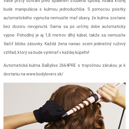
Vaše prsty ochráni pred spálením studená špička, vďaka ktorej
bude manipulácia s kulmou jednoduchšia. S pomocou poistky
automatického vypnutia nemusíte mať obavy, že kulma zostane
bez dozoru nevypnutá. Sama sa po určitej dobe automaticky
vypne. Pohodlný je aj 1,8 metrov dlhý kábel, takže sa nemusíte
tlačiť blízko zásuvky. Každá žena naviac ocení jedinečný ružový
vzhľad, ktorý sa bude vynímať v každej kúpeľni!
Automatická kulma BaByliss 2664PRE s trojročnou zárukou je k
dostaniu na www.bodylovers.sk/