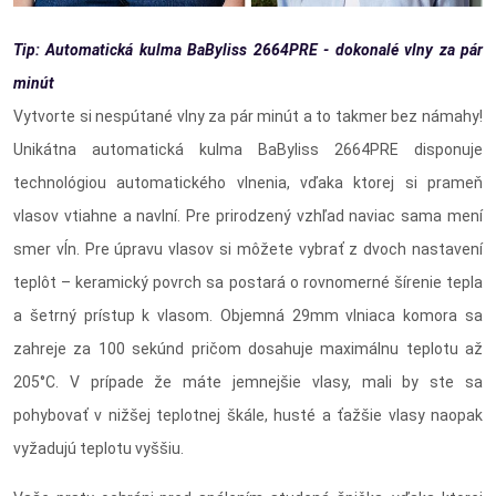
Tip: Automatická kulma BaByliss 2664PRE - dokonalé vlny za pár
minút
Vytvorte si nespútané vlny za pár minút a to takmer bez námahy!
Unikátna automatická kulma BaByliss 2664PRE disponuje
technológiou automatického vlnenia, vďaka ktorej si prameň
vlasov vtiahne a navlní. Pre prirodzený vzhľad naviac sama mení
smer vĺn. Pre úpravu vlasov si môžete vybrať z dvoch nastavení
teplôt – keramický povrch sa postará o rovnomerné šírenie tepla
a šetrný prístup k vlasom. Objemná 29mm vlniaca komora sa
zahreje za 100 sekúnd pričom dosahuje maximálnu teplotu až
205°C. V prípade že máte jemnejšie vlasy, mali by ste sa
pohybovať v nižšej teplotnej škále, husté a ťažšie vlasy naopak
vyžadujú teplotu vyššiu.