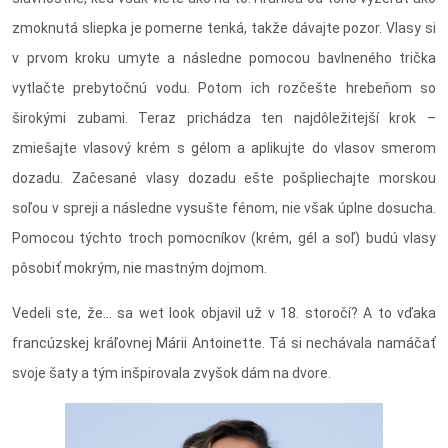
zmoknutá sliepka je pomerne tenká, takže dávajte pozor. Vlasy si
v prvom kroku umyte a následne pomocou bavlneného trička
vytlačte prebytočnú vodu. Potom ich rozčešte hrebeňom so
širokými zubami. Teraz prichádza ten najdôležitejší krok –
zmiešajte vlasový krém s gélom a aplikujte do vlasov smerom
dozadu. Začesané vlasy dozadu ešte pošpliechajte morskou
soľou v spreji a následne vysušte fénom, nie však úplne dosucha.
Pomocou týchto troch pomocníkov (krém, gél a soľ) budú vlasy
pôsobiť mokrým, nie mastným dojmom.
Vedeli ste, že... sa wet look objavil už v 18. storočí? A to vďaka
francúzskej kráľovnej Márii Antoinette. Tá si nechávala namáčať
svoje šaty a tým inšpirovala zvyšok dám na dvore.