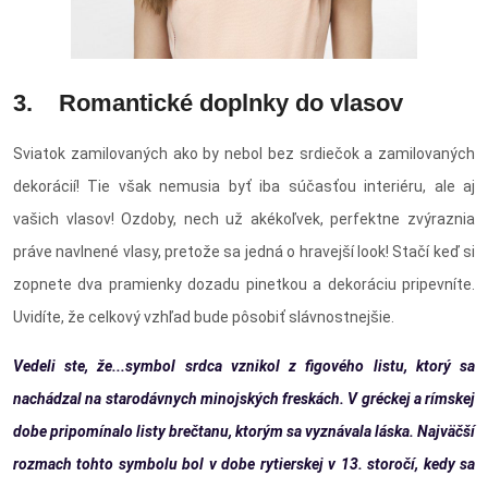
3. Romantické doplnky do vlasov
Sviatok zamilovaných ako by nebol bez srdiečok a zamilovaných
dekorácií! Tie však nemusia byť iba súčasťou interiéru, ale aj
vašich vlasov! Ozdoby, nech už akékoľvek, perfektne zvýraznia
práve navlnené vlasy, pretože sa jedná o hravejší look! Stačí keď si
zopnete dva pramienky dozadu pinetkou a dekoráciu pripevníte.
Uvidíte, že celkový vzhľad bude pôsobiť slávnostnejšie.
Vedeli ste, že...symbol srdca vznikol z figového listu, ktorý sa
nachádzal na starodávnych minojských freskách. V gréckej a rímskej
dobe pripomínalo listy brečtanu, ktorým sa vyznávala láska. Najväčší
rozmach tohto symbolu bol v dobe rytierskej v 13. storočí, kedy sa