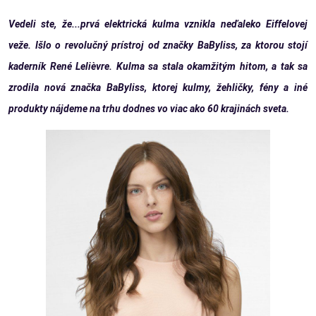
Vedeli ste, že...prvá elektrická kulma vznikla neďaleko Eiffelovej
veže. Išlo o revolučný prístroj od značky BaByliss, za ktorou stojí
kaderník René Lelièvre. Kulma sa stala okamžitým hitom, a tak sa
zrodila nová značka BaByliss, ktorej kulmy, žehličky, fény a iné
produkty nájdeme na trhu dodnes vo viac ako 60 krajinách sveta.