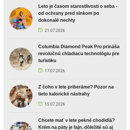
Leto je časom starostlivosti o seba -
od ochrany pred slnkom po
dokonalé nechty
21.07.2026
Columbia Diamond Peak Pro prináša
revolučnú chladiacu technológiu pre
turistiku
17.07.2026
Z čoho v lete priberáme? Pozor na
tieto kalorické nástrahy
15.07.2026
Chcete mať v lete pekné chodidlá?
Krém na päty je fajn, dôležité sú aj