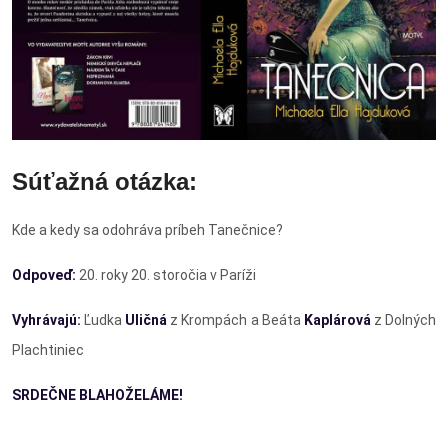
Súťažná otázka:
Kde a kedy sa odohráva príbeh Tanečnice?
Odpoveď:
20. roky 20. storočia v Paríži
Vyhrávajú:
Ľudka
Uličná
z Krompách a Beáta
Kaplárová
z Dolných
Plachtiniec
SRDEČNE BLAHOŽELÁME!