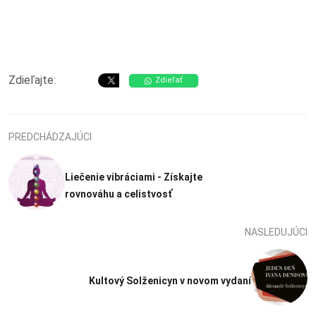
Zdieľajte:
Zdieľať
PREDCHÁDZAJÚCI
Liečenie vibráciami - Získajte
rovnováhu a celistvosť
NASLEDUJÚCI
Kultový Solženicyn v novom vydaní