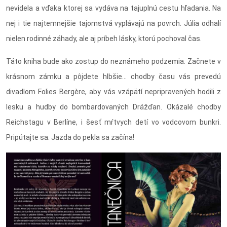
nevidela a vďaka ktorej sa vydáva na tajuplnú cestu hľadania. Na
nej i tie najtemnejšie tajomstvá vyplávajú na povrch. Júlia odhalí
nielen rodinné záhady, ale aj príbeh lásky, ktorú pochoval čas.
Táto kniha bude ako zostup do neznámeho podzemia. Začnete v
krásnom zámku a pôjdete hlbšie... chodby času vás prevedú
divadlom Folies Bergère, aby vás vzápätí nepripravených hodili z
lesku a hudby do bombardovaných Drážďan. Okázalé chodby
Reichstagu v Berlíne, i šesť mŕtvych detí vo vodcovom bunkri.
Pripútajte sa. Jazda do pekla sa začína!