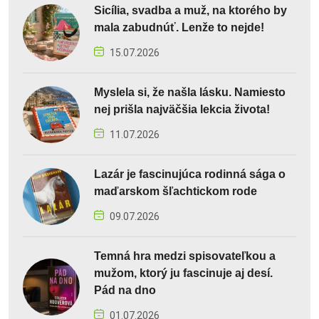
Sicília, svadba a muž, na ktorého by
mala zabudnúť. Lenže to nejde!
15.07.2026
Myslela si, že našla lásku. Namiesto
nej prišla najväčšia lekcia života!
11.07.2026
Lazár je fascinujúca rodinná sága o
maďarskom šľachtickom rode
09.07.2026
Temná hra medzi spisovateľkou a
mužom, ktorý ju fascinuje aj desí.
Pád na dno
01.07.2026