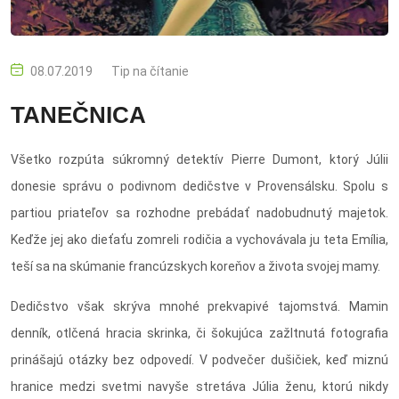
08.07.2019
Tip na čítanie
TANEČNICA
Všetko rozpúta súkromný detektív Pierre Dumont, ktorý Júlii
donesie správu o podivnom dedičstve v Provensálsku. Spolu s
partiou priateľov sa rozhodne prebádať nadobudnutý majetok.
Keďže jej ako dieťaťu zomreli rodičia a vychovávala ju teta Emília,
teší sa na skúmanie francúzskych koreňov a života svojej mamy.
Dedičstvo však skrýva mnohé prekvapivé tajomstvá. Mamin
denník, otlčená hracia skrinka, či šokujúca zažltnutá fotografia
prinášajú otázky bez odpovedí. V podvečer dušičiek, keď miznú
hranice medzi svetmi navyše stretáva Júlia ženu, ktorú nikdy