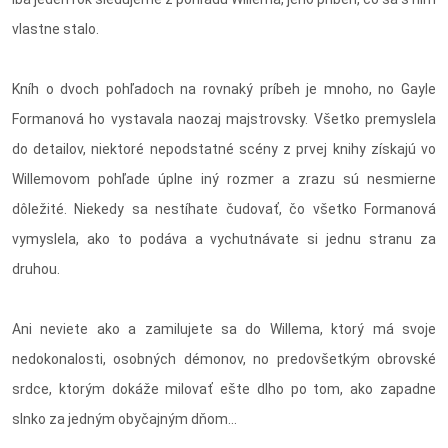
vlastne stalo.
Kníh o dvoch pohľadoch na rovnaký príbeh je mnoho, no Gayle
Formanová ho vystavala naozaj majstrovsky. Všetko premyslela
do detailov, niektoré nepodstatné scény z prvej knihy získajú vo
Willemovom pohľade úplne iný rozmer a zrazu sú nesmierne
dôležité. Niekedy sa nestíhate čudovať, čo všetko Formanová
vymyslela, ako to podáva a vychutnávate si jednu stranu za
druhou.
Ani neviete ako a zamilujete sa do Willema, ktorý má svoje
nedokonalosti, osobných démonov, no predovšetkým obrovské
srdce, ktorým dokáže milovať ešte dlho po tom, ako zapadne
slnko za jedným obyčajným dňom...