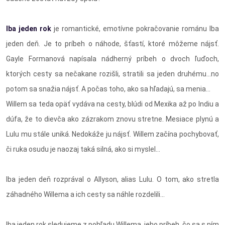
Iba jeden rok
je romantické, emotívne pokračovanie románu Iba
jeden deň. Je to príbeh o náhode, šťastí, ktoré môžeme nájsť.
Gayle Formanová napísala nádherný príbeh o dvoch ľuďoch,
ktorých cesty sa nečakane rozišli, stratili sa jeden druhému...no
potom sa snažia nájsť. A počas toho, ako sa hľadajú, sa menia...
Willem sa teda opäť vydáva na cesty, blúdi od Mexika až po Indiu a
dúfa, že to dievča ako zázrakom znovu stretne. Mesiace plynú a
Lulu mu stále uniká. Nedokáže ju nájsť. Willem začína pochybovať,
či ruka osudu je naozaj taká silná, ako si myslel...
Iba jeden deň rozprával o Allyson, alias Lulu. O tom, ako stretla
záhadného Willema a ich cesty sa náhle rozdelili...
Iba jeden rok sledujeme z pohľadu Willema, jeho príbeh, čo sa s ním