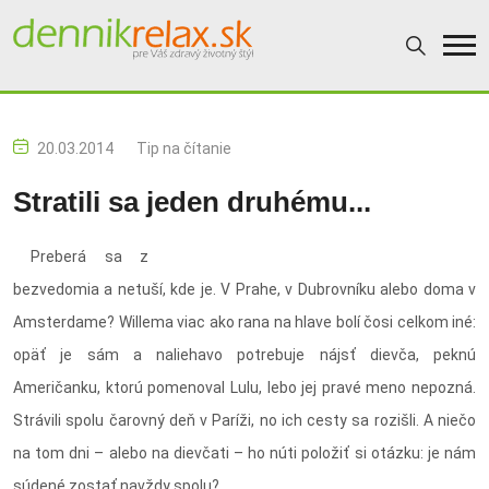
20.03.2014
Tip na čítanie
Stratili sa jeden druhému...
Preberá sa z
bezvedomia a netuší, kde je. V Prahe, v Dubrovníku alebo doma v
Amsterdame? Willema viac ako rana na hlave bolí čosi celkom iné:
opäť je sám a naliehavo potrebuje nájsť dievča, peknú
Američanku, ktorú pomenoval Lulu, lebo jej pravé meno nepozná.
Strávili spolu čarovný deň v Paríži, no ich cesty sa rozišli. A niečo
na tom dni – alebo na dievčati – ho núti položiť si otázku: je nám
súdené zostať navždy spolu?