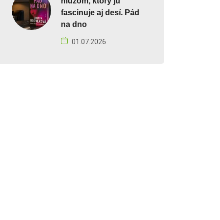
mužom, ktorý ju
fascinuje aj desí. Pád
na dno
01.07.2026