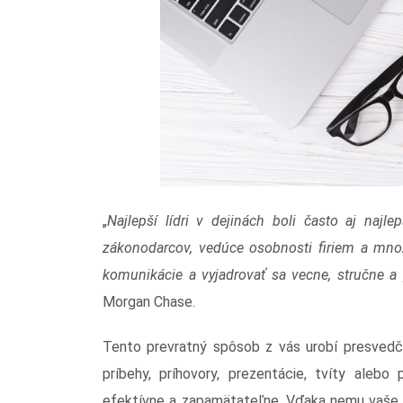
„
Najlepší lídri v dejinách boli často aj najl
zákonodarcov, vedúce osobnosti firiem a mno
komunikácie a vyjadrovať sa vecne, stručne a p
Morgan Chase.
Tento prevratný spôsob z vás urobí presvedči
príbehy, príhovory, prezentácie, tvíty alebo
efektívne a zapamätateľne. Vďaka nemu vaše t