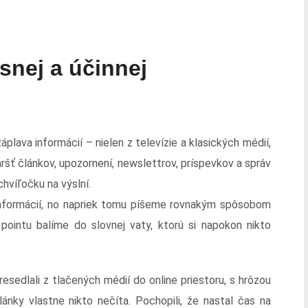
snej a účinnej
lava informácií – nielen z televízie a klasických médií,
šť článkov, upozornení, newslettrov, príspevkov a správ
chvíľočku na výslní.
a informácií, no napriek tomu píšeme rovnakým spôsobom
 pointu balíme do slovnej vaty, ktorú si napokon nikto
resedlali z tlačených médií do online priestoru, s hrôzou
lánky vlastne nikto nečíta. Pochopili, že nastal čas na