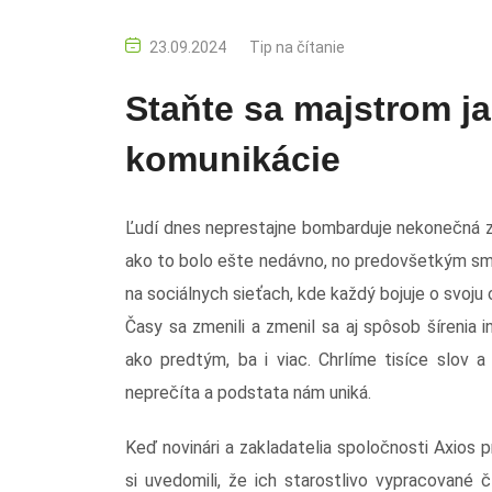
23.09.2024
Tip na čítanie
Staňte sa majstrom ja
komunikácie
Ľudí dnes neprestajne bombarduje nekonečná záp
ako to bolo ešte nedávno, no predovšetkým smr
na sociálnych sieťach, kde každý bojuje o svoju 
Časy sa zmenili a zmenil sa aj spôsob šíreni
ako predtým, ba i viac. Chrlíme tisíce slov a
neprečíta a podstata nám uniká.
Keď novinári a zakladatelia spoločnosti Axios p
si uvedomili, že ich starostlivo vypracované č