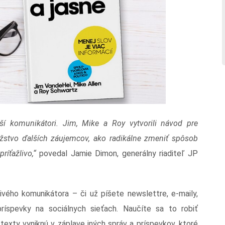
epší komunikátori. Jim, Mike a Roy vytvorili návod pre
žstvo ďalších záujemcov, ako radikálne zmeniť spôsob
ríťažlivo,“
povedal Jamie Dimon, generálny riaditeľ JP
vého komunikátora – či už píšete newslettre, e-maily,
 príspevky na sociálnych sieťach. Naučíte sa to robiť
exty vyniknú v záplave iných správ a príspevkov, ktoré