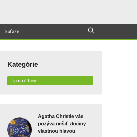
Súťaže
Kategórie
Tip na čítanie
Agatha Christie vás
pozýva riešiť zločiny
vlastnou hlavou