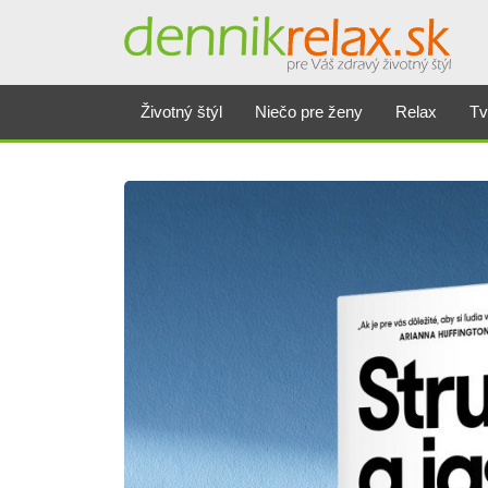
Životný štýl
Niečo pre ženy
Relax
Tv