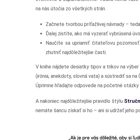
na nás útočia zo všetkých strán.
Začnete tvorbou príťažlivej návnady – teda
Ďalej zistíte, ako má vyzerať vybrúsená úvo
Naučíte sa upriamiť čitateľovu pozornosť n
zhutniť najdôležitejšie časti.
V knihe nájdete desiatky tipov a trikov na výber
(irónia, anekdoty, slovná vata) a sústrediť sa 
Úprimne hľadajte odpovede na početné otázky ako
A nakoniec najdôležitejšie pravidlo štýlu
Stručn
nemáte šancu získať si ho – ani si udržať jeho p