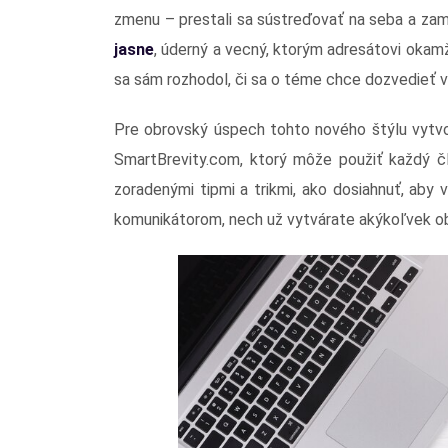
zmenu – prestali sa sústreďovať na seba a zamer
jasne
, úderný a vecný, ktorým adresátovi okamž
sa sám rozhodol, či sa o téme chce dozvedieť v
Pre obrovský úspech tohto nového štýlu vytvo
SmartBrevity.com, ktorý môže použiť každý člo
zoradenými tipmi a trikmi, ako dosiahnuť, aby 
komunikátorom, nech už vytvárate akýkoľvek o