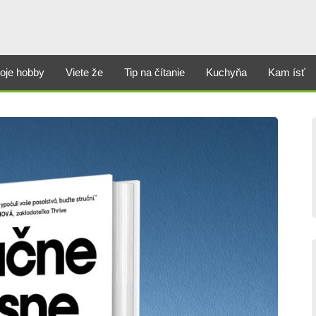
oje hobby
Viete že
Tip na čítanie
Kuchyňa
Kam ísť