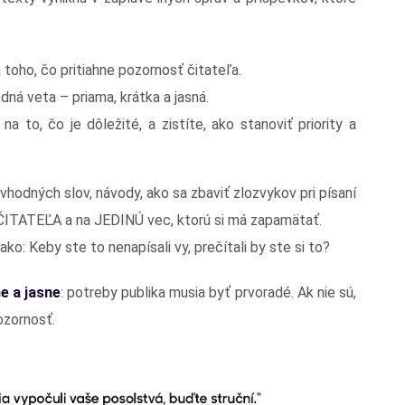
 toho, čo pritiahne pozornosť čitateľa.
dná veta – priama, krátka a jasná.
a to, čo je dôležité, a zistíte, ako stanoviť priority a
 vhodných slov, návody, ako sa zbaviť zlozvykov pri písaní
na ČITATEĽA a na JEDINÚ vec, ktorú si má zapamätať.
: Keby ste to nenapísali vy, prečítali by ste si to?
e a jasne
: potreby publika musia byť prvoradé. Ak nie sú,
ozornosť.