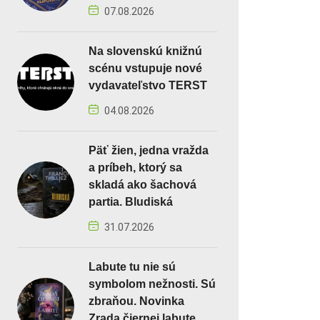
07.08.2026
Na slovenskú knižnú
scénu vstupuje nové
vydavateľstvo TERST
04.08.2026
Päť žien, jedna vražda
a príbeh, ktorý sa
skladá ako šachová
partia. Bludiská
31.07.2026
Labute tu nie sú
symbolom nežnosti. Sú
zbraňou. Novinka
Zrada čiernej labute