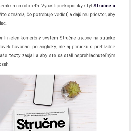
ali sa na čitateľa. Vynašli priekopnícky štýl
Stručne a
ite oznámia, čo potrebuje vedieť, a dajú mu priestor, aby
iac.
rili nielen komerčný systém Stručne a jasne na stránke
vek hovoriaci po anglicky, ale aj príručku s prehľadne
vaše texty zaujali a aby ste sa stali neprehliadnuteľným
bsah.